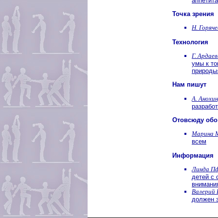
аппетита
Точка зрения
Н. Горяче
Технология
Г. Ардаев
умы к то
природы
Нам пишут
А. Анохин
разработ
Отовсюду обо
Марина 
всем
Информация
Линда П
детей с
внимани
Валерий 
должен 