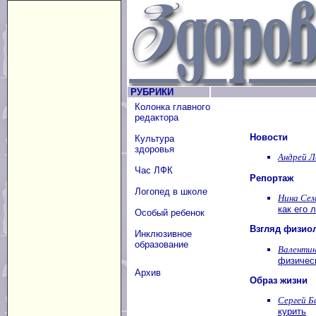
РУБРИКИ
Колонка главного
редактора
Новости
Культура
здоровья
Андрей Л
Час ЛФК
Репортаж
Логопед в школе
Нина Сем
как его 
Особый ребенок
Взгляд физио
Инклюзивное
образование
Валентин
физическ
Архив
Образ жизни
Сергей Б
курить