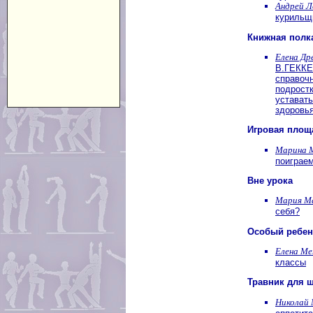
Андрей Л
курильщ
Книжная полк
Елена Др
В.ГЕККЕ
справочн
подрост
устават
здоровь
Игровая площ
Марина 
поиграем
Вне урока
Мария М
себя?
Особый ребен
Елена Ме
классы
Травник для 
Николай 