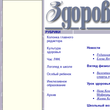
РУБРИКИ
Колонка главного
редактора
Новости
Культура
здоровья
Редакция
Елена Як
Час ЛФК
Взгляд физио
Логопед в школе
Валентин
Особый ребенок
спорта 
Инклюзивное
Урок здоровь
образование
Нина Кон
Мойдоды
Архив
Жанна Ко
Школьный воз