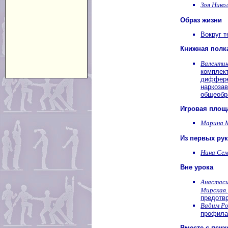
Зоя Нико
Образ жизни
Вокруг т
Книжная полк
Валентин
комплек
диффере
наркоза
общеобр
Игровая площ
Марина 
Из первых рук
Нина Сем
Вне урока
Анастаси
Мирская.
предотвр
Вадим Ро
профила
Вместе с пси