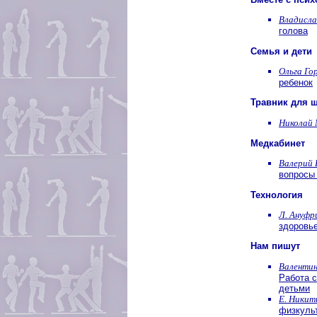
Владисла
голова
Семья и дети
Ольга Го
ребенок
Травник для 
Николай 
Медкабинет
Валерий 
вопросы
Технология
Л. Ануфр
здоровь
Нам пишут
Валентин
Работа 
детьми
Е. Никит
физкуль