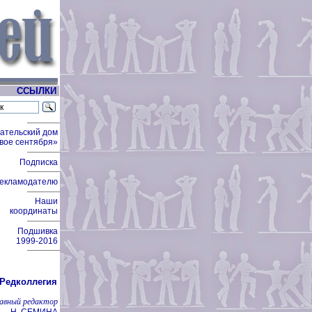
ССЫЛКИ
ательский дом
вое сентября»
Подписка
екламодателю
Наши
координаты
Подшивка
1999-2016
Редколлегия
лавный редактор
Н. СЕМИНА