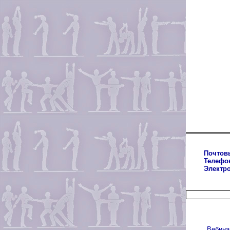
Почтов
Телефо
Электр
Вебина