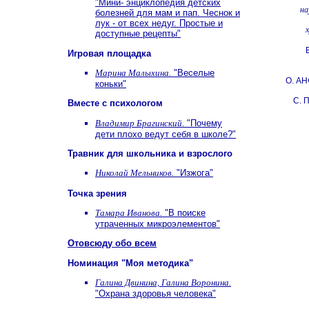
"Мини- энциклопедия детских
на
болезней для мам и пап. Чеснок и
лук - от всех недуг. Простые и
доступные рецепты"
Игровая площадка
Марина Малыхина.
"Веселые
О. А
коньки"
С.
Вместе с психологом
Владимир Брагинский.
"Почему
дети плохо ведут себя в школе?"
Травник для школьника и взрослого
Николай Мельников.
"Изжога"
Точка зрения
Тамара Иванова.
"В поиске
утраченных микроэлементов"
Отовсюду обо всем
Номинация "Моя методика"
Галина Двинина, Галина Воронина.
"Охрана здоровья человека"