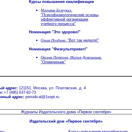
Курсы повышения квалификации
Марьяна Безруких.
"Психофизиологические основы
эффективной организации
учебного процесса"
Номинация "Это здорово!"
Ольга Поздина.
"Вот так неделя!"
Номинация "Физкультпривет!"
Оксана Петрова, Мария Демешкина.
"Олимпионик"
ый адрес:
121151, Москва, ул. Платовская, д. 4
н:
+7 (495) 637-82-73
онный адрес:
periodical@1sept.ru
Журналы Издательского дома
«Первое сентября»
Издательский дом «Первое сентября»
ры
Курсы повышения квалификации