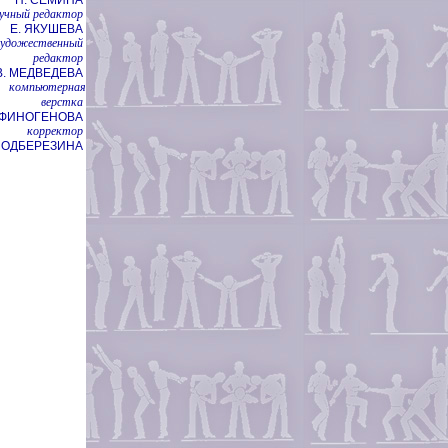
учный редактор
Е. ЯКУШЕВА
художественный
редактор
В. МЕДВЕДЕВА
компьютерная
верстка
НФИНОГЕНОВА
корректор
 ПОДБЕРЕЗИНА