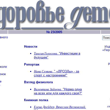
№ 23/2005
вного
Новости
Изд
«Пер
Таисия Голосова.
"Инвестиции в
будущее"
Р
Репортаж
школе
Нина Семина.
" «ДРОЗДы» - за
енок
спорт с настроением!"
е
Взгляд физиолога
е
Валентина Зайцева.
"Норма одна
на всех или для каждого своя?"
Книжная полка
г
Елена Дрейдер, Вячеслав Весновский.