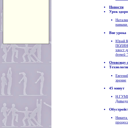
Новости
Урок здор
Натали
навыки
Вне урока
Юрий 
ПОЛЯНС
хвост д
детей "
Отовсюду 
Технологи
Евгени
зрение
45 минут
Н.ГУМЕ
Давыдо
Обустройс
Никита
процесс