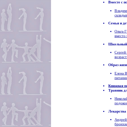
Вместе с п
Владим
складыв
Семья и де
Ольга 
вместо
Школьный 
Сергей
возраст
Образ жиз
Елена 
питани
Книжная п
Травник д
Никола
подоко
Лекарства
Андрей
бронхи