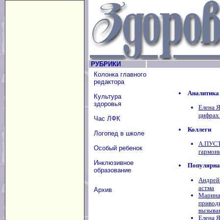
РУБРИКИ
Колонка главного
редактора
Аналитика
Культура
здоровья
Елена 
цифрах 
Час ЛФК
Коллеги
Логопед в школе
А.ПУСТ
Особый ребенок
гармони
Инклюзивное
Популярна
образование
Андрей
астма
Архив
Марина
привод
вызыва
Елена 