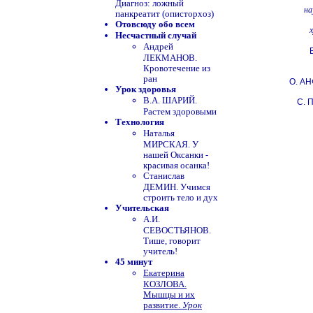
Диагноз: ложный
на
панкреатит (описторхоз)
Отовсюду обо всем
Несчастный случай
Андрей
ЛЕКМАНОВ.
Кровотечение из
ран
О. А
Урок здоровья
В.А. ШАРИЙ.
С.
Растем здоровыми
Технология
Наталья
МИРСКАЯ. У
нашей Оксанки -
красивая осанка!
Станислав
ДЕМИН. Учимся
строить тело и дух
Учительская
А.И.
СЕВОСТЬЯНОВ.
Тише, говорит
учитель!
45 минут
Екатерина
КОЗЛОВА.
Мышцы и их
развитие.
Урок