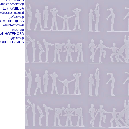
учный редактор
Е. ЯКУШЕВА
художественный
редактор
В. МЕДВЕДЕВА
компьютерная
верстка
НФИНОГЕНОВА
корректор
 ПОДБЕРЕЗИНА