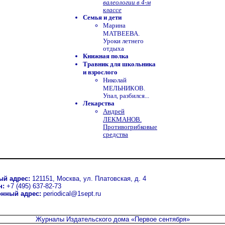
валеологии в 4-м
классе
Семья и дети
Марина
МАТВЕЕВА.
Уроки летнего
отдыха
Книжная полка
Травник для школьника
и взрослого
Николай
МЕЛЬНИКОВ.
Упал, разбился...
Лекарства
Андрей
ЛЕКМАНОВ.
Противогрибковые
средства
ый адрес:
121151, Москва, ул. Платовская, д. 4
н:
+7 (495) 637-82-73
онный адрес:
periodical@1sept.ru
Журналы Издательского дома
«Первое сентября»