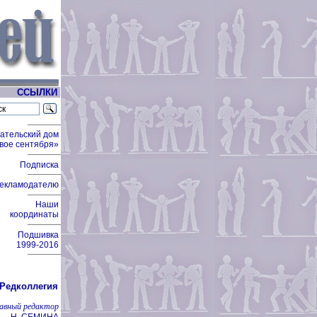
ССЫЛКИ
ательский дом
вое сентября»
Подписка
екламодателю
Наши
координаты
Подшивка
1999-2016
Редколлегия
лавный редактор
Н. СЕМИНА