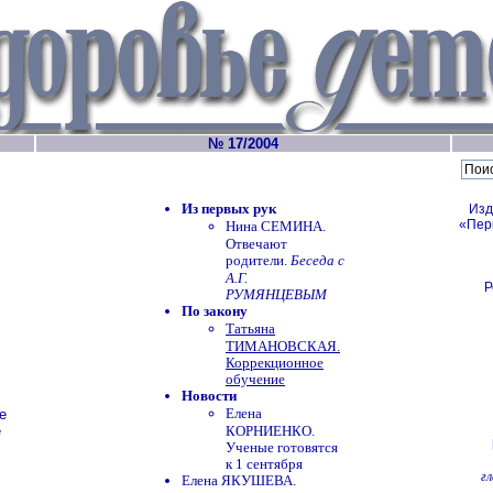
№ 17/2004
Из первых рук
Изд
«Пер
Нина СЕМИНА.
Отвечают
родители.
Беседа с
А.Г.
Р
РУМЯНЦЕВЫМ
По закону
Татьяна
ТИМАНОВСКАЯ.
Коррекционное
обучение
Новости
Елена
е
е
КОРНИЕНКО.
Ученые готовятся
к 1 сентября
г
Елена ЯКУШЕВА.