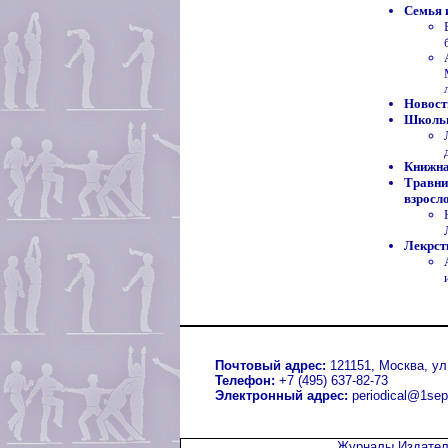
Семья 
Новост
Школьн
Книжна
Травни
взросл
Лекрст
Почтовый адрес:
121151, Москва, ул.
Телефон:
+7 (495) 637-82-73
Электронный адрес:
periodical@1sep
Журналы Издател