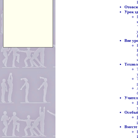
Отовсю
Урок з
Вне ур
Технол
Учител
Особый
Вместе