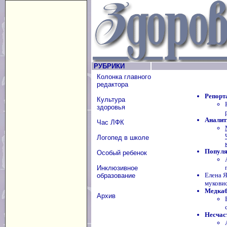
РУБРИКИ
Колонка главного
редактора
Репорт
Культура
здоровья
Аналит
Час ЛФК
Логопед в школе
Популя
Особый ребенок
Инклюзивное
Елена 
образование
мукови
Медкаб
Архив
Несчас