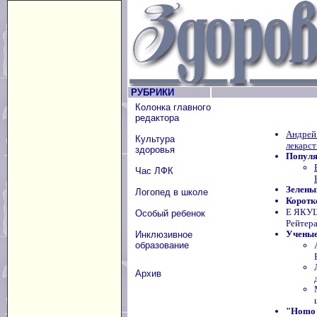
РУБРИКИ
Колонка главного
редактора
Андрей
Культура
лекарст
здоровья
Популя
Час ЛФК
Зелены
Логопед в школе
Коротк
Е ЯКУШ
Особый ребенок
Рейтер
Ученые
Инклюзивное
образование
Архив
"Homo 