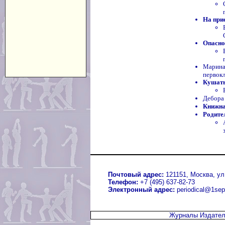
На при
Опасно
Марина
первок
Кушать
Дебора
Книжна
Родите
Почтовый адрес:
121151, Москва, ул.
Телефон:
+7 (495) 637-82-73
Электронный адрес:
periodical@1sep
Журналы Издател