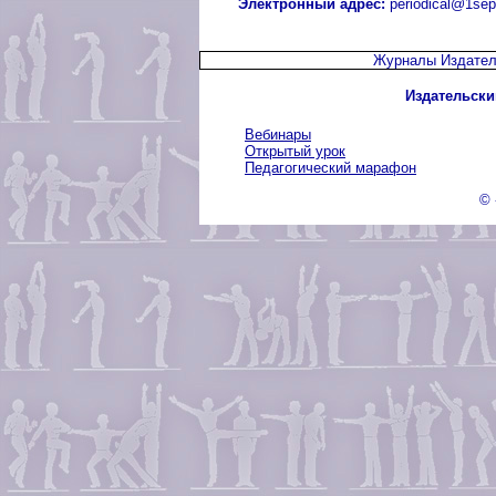
Электронный адрес:
periodical@1sep
Журналы Издател
Издательски
Вебинары
Открытый урок
Педагогический марафон
© 