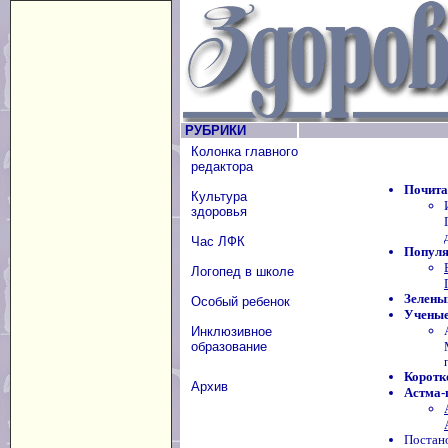
РУБРИКИ
Колонка главного
редактора
Почита
Культура
здоровья
Час ЛФК
Популя
Логопед в школе
Зелены
Особый ребенок
Ученые
Инклюзивное
образование
Коротк
Архив
Астма-
Постано