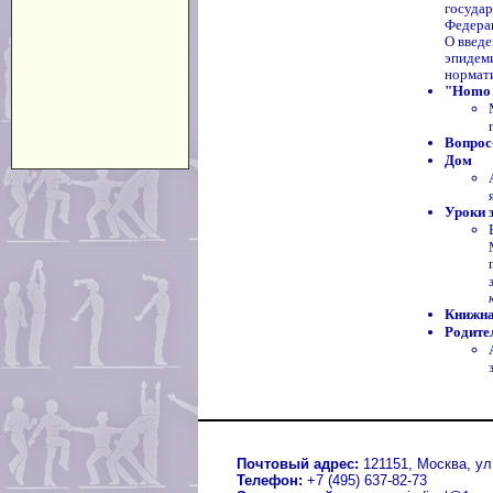
государ
Федерац
О введе
эпидем
нормати
"Homo 
Вопрос
Дом
Уроки 
Книжна
Родите
Почтовый адрес:
121151, Москва, ул.
Телефон:
+7 (495) 637-82-73