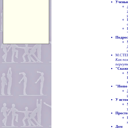
Ученые
Подрос
М.СТЕП
Как по
переут
"Скажит
"Homo 
У исто
Просто
Дом