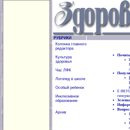
РУБРИКИ
Колонка главного
редактора
Почита
Культура
здоровья
Час ЛФК
Популя
Логопед в школе
Особый ребенок
Е ЯКУШ
гиперк
Инклюзивное
Зелены
образование
Информ
Вопрос
Архив