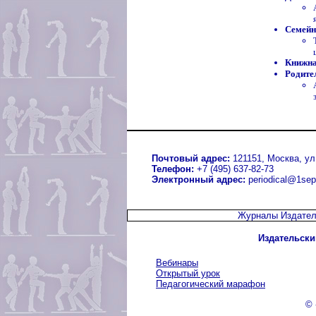
Семейн
Книжна
Родите
Почтовый адрес:
121151, Москва, ул.
Телефон:
+7 (495) 637-82-73
Электронный адрес:
periodical@1sep
Журналы Издател
Издательски
Вебинары
Открытый урок
Педагогический марафон
© 