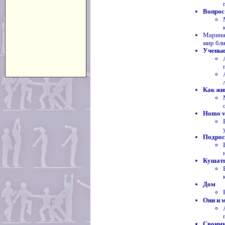
Вопрос 
Марина
мир бл
Ученые
Как жи
Homo v
Подрос
Кушать
Дом
Они и 
Своими