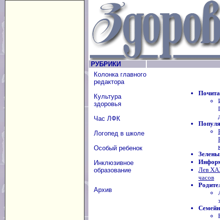
РУБРИКИ
Колонка главного
редактора
Почита
Культура
здоровья
Час ЛФК
Популя
Логопед в школе
Особый ребенок
Зелены
Информ
Инклюзивное
Лев ХА
образование
часов
Родите
Архив
Семейн