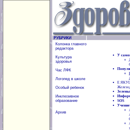
РУБРИКИ
Колонка главного
редактора
У само
Культура
здоровья
Популя
Час ЛФК
Логопед в школе
Е ЯКУШ
Железо
Особый ребенок
Зелены
Информ
Инклюзивное
образование
SOS
Учение
Архив