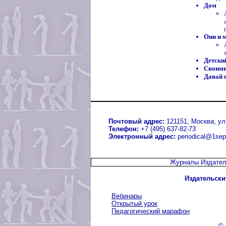
Дом
Они и 
Детски
Своими
Давай 
Почтовый адрес:
121151, Москва, ул.
Телефон:
+7 (495) 637-82-73
Электронный адрес:
periodical@1sep
Журналы Издател
Издательски
Вебинары
Открытый урок
Педагогический марафон
© 