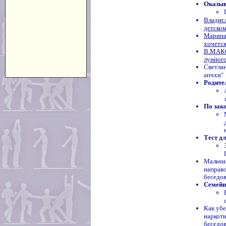
Оказыва
Владис
детско
Марина
хочется
В.МАКС
лунного
Светла
апчхи"
Родите
По зако
Тест д
Мальчик
направо
беседо
Семейн
Как убе
наркот
беседо