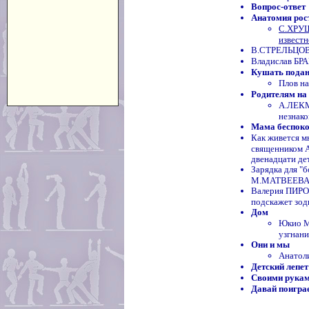
Вопрос-ответ
Анатомия рос
С.ХРУЩЕ
известн
В.СТРЕЛЬЦОВА.
Владислав БР
Кушать подан
Плов на
Родителям на
А.ЛЕКМ
незнак
Мама беспокои
Как живется м
священником 
двенадцати д
Зарядка для "
М.МАТВЕЕВ
Валерия ПИРОВ
подскажет зод
Дом
Юкио М
узгнани
Они и мы
Анатол
Детский лепет
Своими рука
Давай поигра