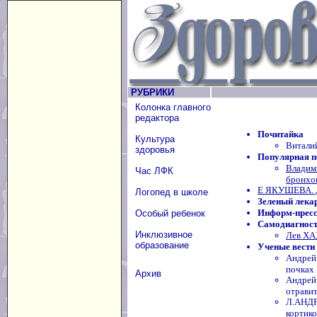
РУБРИКИ
Колонка главного
редактора
Почитайка
Культура
Витали
здоровья
Популярная п
Владим
Час ЛФК
бронхов
Е ЯКУШЕВА. Д
Логопед в школе
Зеленый лека
Информ-прес
Особый ребенок
Самодиагнос
Инклюзивное
Лев ХА
образование
Ученые вести
Андрей
почках
Архив
Андрей
отрави
Л.АНДР
кортик