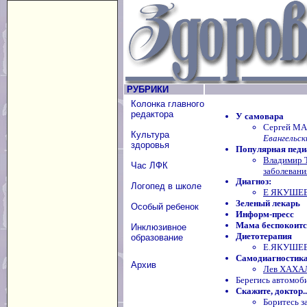
РУБРИКИ
Колонка главного
редактора
У самовара
Сергей МАК
Культура
Евангельск
здоровья
Популярная педи
Владимир 
Час ЛФК
заболевани
Диагноз:
Логопед в школе
Е ЯКУШЕВА
Зеленый лекарь
Особый ребенок
Информ-пресс
Мама беспокоится
Инклюзивное
Диетотерапия
образование
Е.ЯКУШЕВА
Самодиагностик
Архив
Лев ХАХАЛИ
Берегись автомо
Скажите, доктор..
Боритесь за