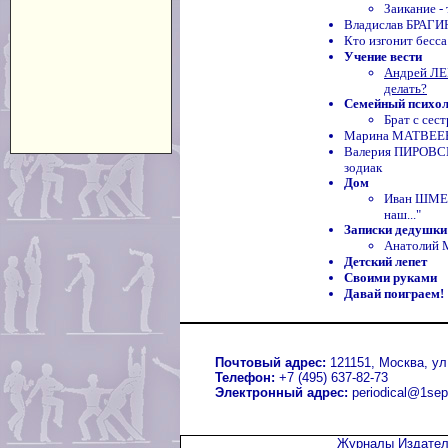
Заикание -
Владислав БРАГИ
Кто изгонит бесс
Учение вести
Андрей ЛЕ
делать?
Семейный психо
Брат с сес
Марина МАТВЕЕВА
Валерия ПИРОВСКА
зодиак
Дом
Иван ШМЕЛ
наш..."
Записки дедушки
Анатолий 
Детский лепет
Своими руками
Давай поиграем!
Почтовый адрес:
121151, Москва, ул.
Телефон:
+7 (495) 637-82-73
Электронный адрес:
periodical@1sep
Журналы Издател