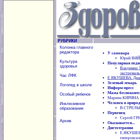
РУБРИКИ
Колонка главного
редактора
У самовара
Юрий ВИЙР
Культура
Популярная педи
здоровья
Владимир 
экстремаль
Час ЛФК
Е ЯКУШЕВА. Диаг
Зеленый лекарь
Логопед в школе
Информ-пресс
Мама беспокоится
Особый ребенок
Марина КИРИНА. 
Человек в приро
Инклюзивное
В.СТРЕЛЬЦ
образование
Первенец
Сергей ГР
Архив
Оказывается...
Диетотерапия
Е.ЯКУШЕВА
гиперокса