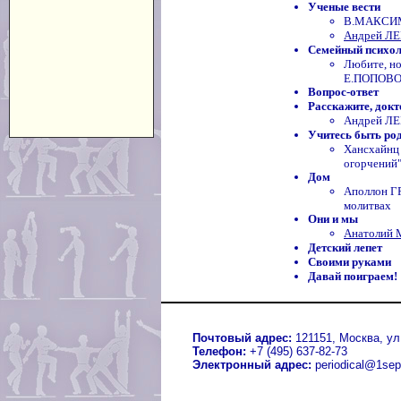
Ученые вести
В.МАКСИМ
Андрей ЛЕ
Семейный психо
Любите, но
Е.ПОПОВ
Вопрос-ответ
Расскажите, докто
Андрей ЛЕ
Учитесь быть ро
Хансхайнц
огорчений
Дом
Аполлон Г
молитвах
Они и мы
Анатолий 
Детский лепет
Своими руками
Давай поиграем!
Почтовый адрес:
121151, Москва, ул.
Телефон:
+7 (495) 637-82-73
Электронный адрес:
periodical@1sep