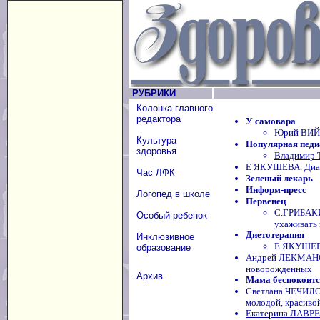
РУБРИКИ
Колонка главного
редактора
У самовара
Юрий ВИЙР
Культура
Популярная педи
здоровья
Владимир 
Е ЯКУШЕВА. Диаг
Час ЛФК
Зеленый лекарь
Информ-пресс
Логопед в школе
Первенец
С.ГРИБАКИН
Особый ребенок
ухаживать 
Диетотерапия
Инклюзивное
Е.ЯКУШЕВА
образование
Андрей ЛЕКМАНОВ
новорожденных
Архив
Мама беспокоится
Светлана ЧЕЧИЛО
молодой, красиво
Екатерина ЛАВРЕН