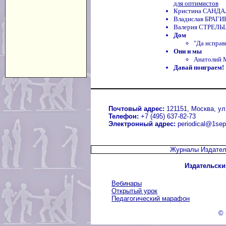
для оптимистов
Кристина САНДАЛ
Владислав БРАГИ
Валерия СТРЕЛЬЦ
Дом
"Да исправи
Они и мы
Анатолий 
Давай поиграем!
Почтовый адрес:
121151, Москва, ул.
Телефон:
+7 (495) 637-82-73
Электронный адрес:
periodical@1sep
Журналы Издател
Издательски
Вебинары
Открытый урок
Педагогический марафон
© 