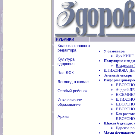
РУБРИКИ
Колонка главного
редактора
У самовара
Дик КИНГ-
Культура
Популярная педи
здоровья
Владимир 
Е.ТИХОНОВА Диаг
Час ЛФК
Зеленый лекарь
Информация-пре
Логопед в школе
Е.ВОРОНОВ
Андрей ЛЕ
Особый ребенок
Н.СЕМИНА 
Е.ТИХОНО
Инклюзивное
Е.ВОРОНОВ
образование
Е.ВОРОНОВ
Как разгов
Архив
Е.ВОРОН
Школа будущих 
Царское р
Мама беспокоится