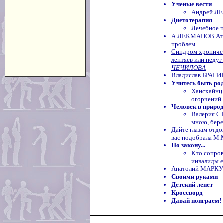
Ученые вести
Андрей ЛЕ
Диетотерапия
Лечебное п
А.ЛЕКМАНОВ Атоп
проблем
Синдром хроничес
лентяев или неду
ЧЕЧИЛОВА
Владислав БРАГИН
Учитесь быть ро
Хансхайнц
огорчений"
Человек в приро
Валерия С
мною, бере
Дайте глазам отд
вас подобрала 
По закону...
Кто сопров
инвалиды е
Анатолий МАРКУ
Своими руками
Детский лепет
Кроссворд
Давай поиграем!