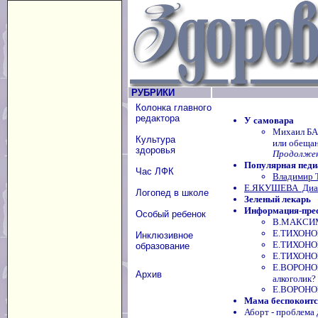
РУБРИКИ
Колонка главного
редактора
У самовара
Михаил БА
Культура
или обещан
здоровья
Продолжени
Популярная педи
Час ЛФК
Владимир 
Е.ЯКУШЕВА Диаг
Логопед в школе
Зеленый лекарь
Информация-пре
Особый ребенок
В.МАКСИМО
Е.ТИХОНОВ
Инклюзивное
Е.ТИХОНОВ
образование
Е.ТИХОНОВ
Е.ВОРОНОВА
Архив
алкоголик?
Е.ВОРОНОВА
Мама беспокоится
Аборт - проблема 