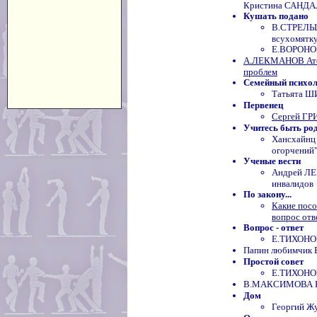
Кристина САНД
Кушать подано
В.СТРЕЛЬЦО
всухомятк
Е.ВОРОНОВ
А.ЛЕКМАНОВ Атоп
проблем
Семейный психо
Татьята Ш
Первенец
Сергей ГР
Учитесь быть ро
Хансхайнц
огорчений"
Ученые вести
Андрей ЛЕ
инвалидов
По закону...
Какие посо
вопрос отв
Вопрос - ответ
Е.ТИХОНОВ
Папин любимчик Е
Простой совет
Е.ТИХОНОВ
В.МАКСИМОВА Ког
Дом
Георгий Жу