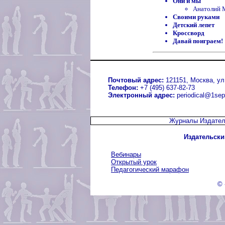
Они и мы
Анатолий
Своими руками
Детский лепет
Кроссворд
Давай поиграем!
Почтовый адрес:
121151, Москва, ул.
Телефон:
+7 (495) 637-82-73
Электронный адрес:
periodical@1sep
Журналы Издател
Издательски
Вебинары
Открытый урок
Педагогический марафон
© 