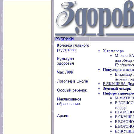
РУБРИКИ
Колонка главного
редактора
У самовара
Михаил БА
Культура
или обещан
здоровья
Продолжени
Популярная педи
Час ЛФК
Владимир 
первый год
Логопед в школе
Е.ЯКУШЕВА Диаг
Зеленый лекарь
Особый ребенок
Информация-пре
М.МАТВЕЕ
Инклюзивное
В.БОРИСОВ
образование
сердца
Е.ВОРОНОВ
Архив
Е.ЯКУШЕВА
Е.ВОРОНОВА
Е.ВОРОНОВ
Е.ЯКУШЕВА