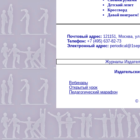
Детский лепет
Кроссворд
Давай поиграем!
Почтовый адрес:
121151, Москва, ул.
Телефон:
+7 (495) 637-82-73
Электронный адрес:
periodical@1sep
Журналы Издател
Издательски
Вебинары
Открытый урок
Педагогический марафон
© 