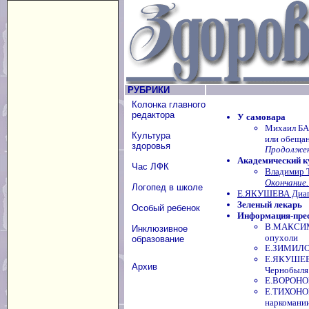
РУБРИКИ
Колонка главного
редактора
У самовара
Михаил БА
Культура
или обещан
здоровья
Продолжени
Академический к
Час ЛФК
Владимир 
Окончание.
Логопед в школе
Е.ЯКУШЕВА Диаг
Зеленый лекарь
Особый ребенок
Информация-пре
В.МАКСИМО
Инклюзивное
опухоли
образование
Е.ЗИМИЛОВ
Е.ЯКУШЕВА
Архив
Чернобыля
Е.ВОРОНОВ
Е.ТИХОНОВ
наркомани