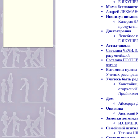
Е.ЯКУШЕВА
Мама беспокоится
Андрей ЛЕКМАНОВ
Институт питани
Калерия 
продукты 
Диетотерапия
Лечебное п
Е.ЯКУШЕ
Астма-школа
Светлана ЧЕЧИЛОВ
разумнейший
Светлана ПОЛТЕВА
жизни
Витамины нужны ор
Ученых расспраш
Учитесь быть ро
Хансхайнц
огорчений"
Продолжени
Дом
Айседора Д
Они и мы
Анатолий 
Заметки логопед
И.СЕМЕНОВ
Семейный психо
Татьяна Ш
Своими руками