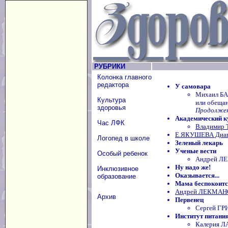
РУБРИКИ
Колонка главного
редактора
У самовара
Михаил БА
Культура
или обещан
здоровья
Продолжени
Академический к
Час ЛФК
Владимир 
Е.ЯКУШЕВА Диагн
Логопед в школе
Зеленый лекарь
Ученые вести
Особый ребенок
Андрей ЛЕ
Ну надо же!
Инклюзивное
Оказывается...
образование
Мама беспокоится
Андрей ЛЕКМАНО
Архив
Первенец
Сергей ГР
Институт питани
Калерия 