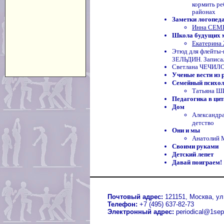
кормить ре
районах
Заметки логопед
Инна СЕМЕ
Школа будущих 
Екатерина
Этюд для флейты-
ЗЕЛЬДИН. Запис
Светлана ЧЕЧИЛОВ
Ученые вести из 
Семейный психо
Татьяна Ш
Педагогика в цит
Дом
Александ
детство
Они и мы
Анатолий 
Своими руками
Детский лепет
Давай поиграем!
Почтовый адрес:
121151, Москва, ул.
Телефон:
+7 (495) 637-82-73
Электронный адрес:
periodical@1sep