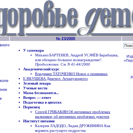
№ 23/2000
вного
У самовара
Михаил БАРТЕНЕВ, Андрей УСАЧЁВ Барабашка,
Изд
или обещано большое вознаграждение!.
«Пер
Продолжение. См. N 41-44/2000
Академический курс
Владимир ТАТОЧЕНКО Новое о прививках
Р
Е.ЯКУШЕВА Диагноз: Агранулоцитоз
школе
Зеленый лекарь
Ученые вести
енок
Мама беспокоится...
Вопрос — ответ
е
Педагогика в цитатах
е
Первенец
Сергей ГРИБАКИН Об интимных проблемах
мальчиков, об интимных проблемах девочек
Институт питания
Калерия ЛАДОДО, Лидия ДРУЖИНИНА Как
г
кормить растущего подростка