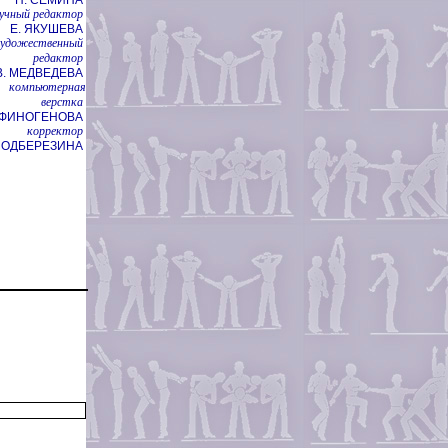
учный редактор
Е. ЯКУШЕВА
художественный
редактор
В. МЕДВЕДЕВА
компьютерная
верстка
НФИНОГЕНОВА
корректор
 ПОДБЕРЕЗИНА