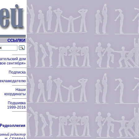
ССЫЛКИ
ательский дом
вое сентября»
Подписка
екламодателю
Наши
координаты
Подшивка
1999-2016
Редколлегия
лавный редактор
Н. СЕМИНА