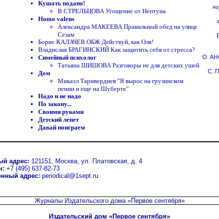
Кушать подано!
на
В.СТРЕЛЬЦОВА Угощение от Нептуна
Homo valens
Александра МАКЕЕВА Правильный обед на улице
Сезам
Борис КАЛАЧЕВ ОБЖ Действуй, как Оля!
Владислав БРАГИНСКИЙ Как защитить себя от стресса?
О. А
Симейный психолог
Татьяна ШИШОВА Разговоры не для детских ушей
С.
Дом
Микаэл Таривердиев "Я вырос на грузинском
пении и еще на Шуберте"
Надо и не надо
По закону...
Своими руками
Детский лепет
Давай поиграем
ый адрес:
121151, Москва, ул. Платовская, д. 4
н:
+7 (495) 637-82-73
онный адрес:
periodical@1sept.ru
Журналы Издательского дома
«Первое сентября»
Издательский дом «Первое сентября»