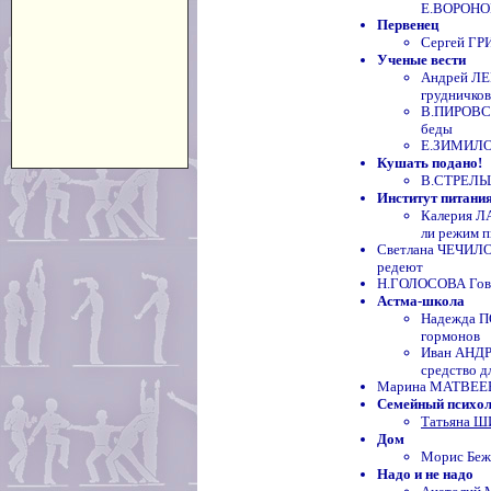
Е.ВОРОНО
Первенец
Сергей ГР
Ученые вести
Андрей Л
грудничков
В.ПИРОВСК
беды
Е.ЗИМИЛОВ
Кушать подано!
В.СТРЕЛЬЦ
Институт питани
Калерия 
ли режим п
Светлана ЧЕЧИЛО
редеют
Н.ГОЛОСОВА Гов
Астма-школа
Надежда П
гормонов
Иван АНДР
средство д
Марина МАТВЕЕВА
Семейный психо
Татьяна Ш
Дом
Морис Бежа
Надо и не надо