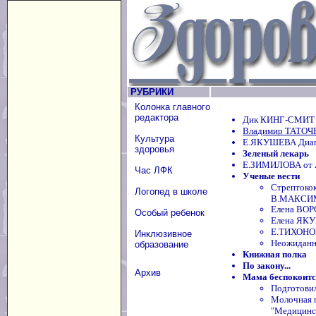
РУБРИКИ
Колонка главного
редактора
Дик КИНГ-СМИТ 
Владимир ТАТОЧЕ
Культура
Е.ЯКУШЕВА Диагн
здоровья
Зеленый лекарь
Е.ЗИМИЛОВА от 
Час ЛФК
Ученые вести
Стрептокок
Логопед в школе
В.МАКСИ
Елена ВОР
Особый ребенок
Елена ЯКУ
Е.ТИХОНОВ
Инклюзивное
Неожиданн
образование
Книжная полка
По закону...
Архив
Мама беспокоится
Подготов
Молочная п
"Медицинск