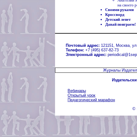
Анатолий 
на своего 
Своими руками
Кроссворд
Детский лепет
Давай поиграем!
Почтовый адрес:
121151, Москва, ул.
Телефон:
+7 (495) 637-82-73
Электронный адрес:
periodical@1sep
Журналы Издател
Издательски
Вебинары
Открытый урок
Педагогический марафон
© 