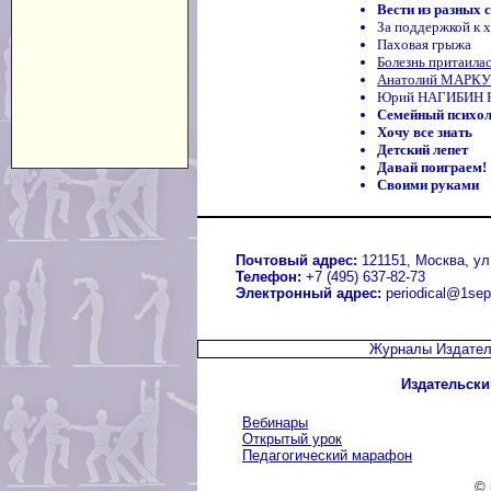
Вести из разных 
За поддержкой к 
Паховая грыжа
Болезнь притаилас
Анатолий МАРКУШ
Юрий НАГИБИН РО
Семейный психо
Хочу все знать
Детский лепет
Давай поиграем!
Своими руками
Почтовый адрес:
121151, Москва, ул.
Телефон:
+7 (495) 637-82-73
Электронный адрес:
periodical@1sep
Журналы Издател
Издательски
Вебинары
Открытый урок
Педагогический марафон
© 