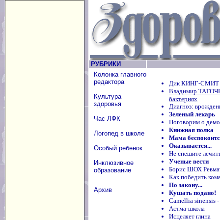
РУБРИКИ
Колонка главного
редактора
Дик КИНГ-СМИТ 
Владимир ТАТОЧЕ
Культура
бактериях
здоровья
Диагноз: врожден
Зеленый лекарь
Час ЛФК
Поговорим о дем
Книжная полка
Логопед в школе
Мама беспокоится
Оказывается...
Особый ребенок
Не спешите лечит
Ученые вести
Инклюзивное
Борис ШОХ Ревмат
образование
Как победить ком
По закону...
Архив
Кушать подано!
Camellia sinensis -
Астма-школа
Исцеляет глина