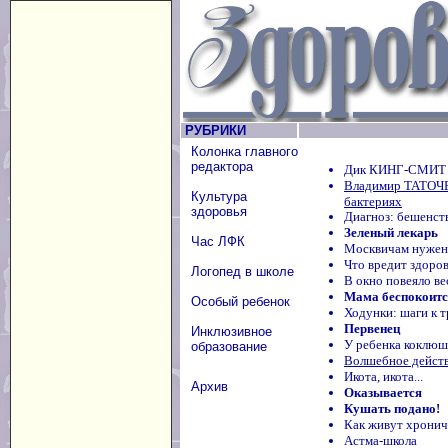
РУБРИКИ
Колонка главного
редактора
Дик КИНГ-СМИТ 
Владимир ТАТОЧЕ
Культура
бактериях
здоровья
Диагноз: бешенст
Зеленый лекарь
Час ЛФК
Москвичам нужен
Что вредит здоро
Логопед в школе
В окно повеяло ве
Мама беспокоится
Особый ребенок
Ходунки: шаги к 
Первенец
Инклюзивное
У ребенка коклюш
образование
Волшебное действ
Икота, икота...
Архив
Оказывается
Кушать подано!
Как живут хронич
Астма-школа