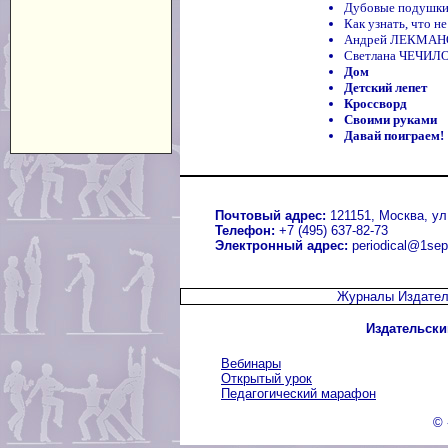
Дубовые подушк
Как узнать, что н
Андрей ЛЕКМАНОВ
Светлана ЧЕЧИЛО
Дом
Детский лепет
Кроссворд
Своими руками
Давай поиграем!
Почтовый адрес:
121151, Москва, ул.
Телефон:
+7 (495) 637-82-73
Электронный адрес:
periodical@1sep
Журналы Издател
Издательски
Вебинары
Открытый урок
Педагогический марафон
© 