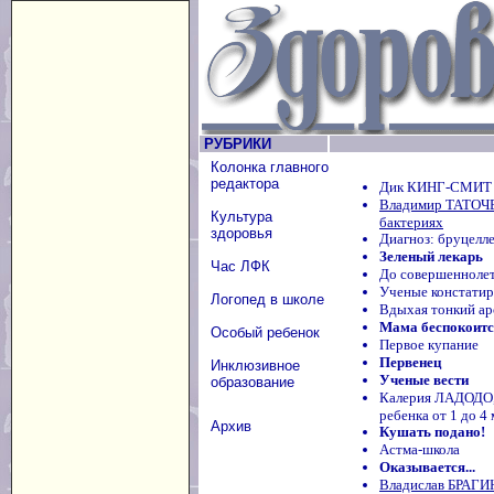
РУБРИКИ
Колонка главного
редактора
Дик КИНГ-СМИТ 
Владимир ТАТОЧЕ
Культура
бактериях
здоровья
Диагноз: бруцелле
Зеленый лекарь
Час ЛФК
До совершеннолет
Ученые констатир
Логопед в школе
Вдыхая тонкий аро
Мама беспокоится
Особый ребенок
Первое купание
Первенец
Инклюзивное
Ученые вести
образование
Калерия ЛАДОДО
ребенка от 1 до 4
Архив
Кушать подано!
Астма-школа
Оказывается...
Владислав БРАГИ