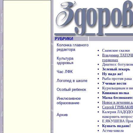
РУБРИКИ
Колонка главного
редактора
Саамские сказки
Владимир ТАТОЧЕ
Культура
гормонах
здоровья
Диагноз: ботулиз
Зеленый лекарь
Час ЛФК
Ну надо же!
Рыба против рака
Логопед в школе
Ученые вести
Курильщикам и ви
Особый ребенок
Книжная полка
Мама беспокоится
Инклюзивное
Новое в лечении а
образование
Сергей ГРИБАКИ
Калерия ЛАДОДО
Архив
накормить непрос
Е.ЯКУШЕВА Приви
Кушать подано!
Астма-школа