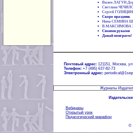
Вилен ЛАГУН Дор
Светлана ЧЕЧИЛО
Сергей ГОЛИЦИН О
Скоро праздник
Нина СЕМИНА Шари
В.МАКСИМОВА За
Своими руками
Давай поиграем!
Почтовый адрес:
121151, Москва, ул.
Телефон:
+7 (495) 637-82-73
Электронный адрес:
periodical@1sep
Журналы Издател
Издательски
Вебинары
Открытый урок
Педагогический марафон
© 