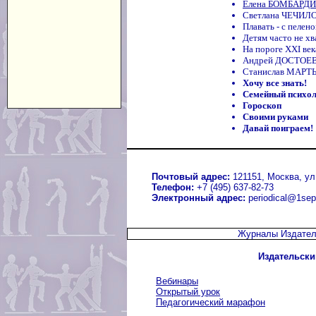
Елена БОМБАРДИР
Светлана ЧЕЧИЛО
Плавать - с пелено
Детям часто не хв
На пороге ХХI век
Андрей ДОСТОЕВС
Станислав МАРТЫ
Хочу все знать!
Семейный психо
Гороскоп
Своими руками
Давай поиграем!
Почтовый адрес:
121151, Москва, ул.
Телефон:
+7 (495) 637-82-73
Электронный адрес:
periodical@1sep
Журналы Издател
Издательски
Вебинары
Открытый урок
Педагогический марафон