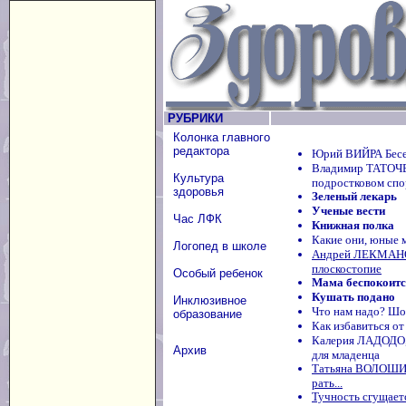
РУБРИКИ
Колонка главного
редактора
Юрий ВИЙРА Бесе
Владимир ТАТОЧЕ
Культура
подростковом спо
здоровья
Зеленый лекарь
Ученые вести
Час ЛФК
Книжная полка
Какие они, юные 
Логопед в школе
Андрей ЛЕКМАНО
плоскостопие
Особый ребенок
Мама беспокоится
Кушать подано
Инклюзивное
Что нам надо? Шо
образование
Как избавиться от
Калерия ЛАДОДО,
Архив
для младенца
Татьяна ВОЛОШИН
рать...
Тучность сгущает