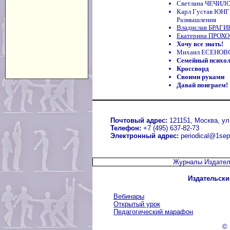
Светлана ЧЕЧИЛО
Карл Густав ЮНГ
Размышления
Владислав БРАГ
Екатерина ПРОХО
Хочу все знать!
Михаил ЕСЕНОВС
Семейный психо
Кроссворд
Своими руками
Давай поиграем!
Почтовый адрес:
121151, Москва, ул.
Телефон:
+7 (495) 637-82-73
Электронный адрес:
periodical@1sep
Журналы Издател
Издательски
Вебинары
Открытый урок
Педагогический марафон
© 