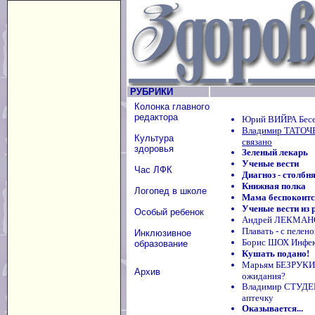
РУБРИКИ
Колонка главного
редактора
Юрий ВИЙРА Бесе
Владимир ТАТОЧЕ
Культура
связано
здоровья
Зеленый лекарь
Ученые вести
Час ЛФК
Диагноз - столбн
Книжная полка
Логопед в школе
Мама беспокоится
Ученые вести из 
Особый ребенок
Андрей ЛЕКМАНОВ
Плавать - с пелено
Инклюзивное
Борис ШОХ Инфек
образование
Кушать подано!
Марьям БЕЗРУКИХ
Архив
ожидания?
Владимир СТУДЕ
аптечку
Оказывается...