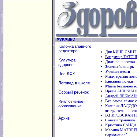
РУБРИКИ
Колонка главного
редактора
Дик КИНГ-СМИТ 
Владимир ТАТОЧЕ
Культура
Диагноз: чесотка
здоровья
Зеленый лекарь
Ученые вести
Час ЛФК
Мил-терапия помо
Книжная полка
Логопед в школе
Мама беспокоится
Ирина АНДРИАНОВ
Особый ребенок
Андрей ЛЕКМАНОВ
Все самое-самое-
Инклюзивное
Калерия ЛАДОДО
образование
ягоды, зелень - э
В.ПИРОВСКАЯ Неп
Архив
Советы травника 
Кристина САНДАЛ
Марина МАТВЕЕВА
наркоманов"