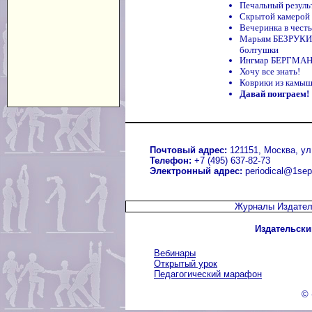
Печальный резуль
Скрытой камерой
Вечеринка в честь
Марьям БЕЗРУКИХ
болтушки
Ингмар БЕРГМАН 
Хочу все знать!
Коврики из камы
Давай поиграем!
Почтовый адрес:
121151, Москва, ул.
Телефон:
+7 (495) 637-82-73
Электронный адрес:
periodical@1sep
Журналы Издател
Издательски
Вебинары
Открытый урок
Педагогический марафон
© 