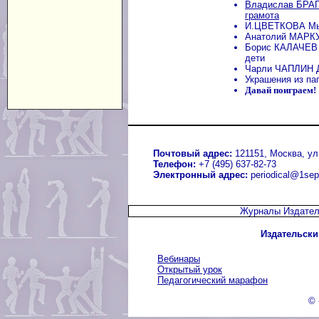
Владислав БРАГ
грамота
И.ЦВЕТКОВА Мы 
Анатолий МАРКУ
Борис КАЛАЧЕВ 
дети
Чарли ЧАПЛИН Де
Украшения из па
Давай поиграем!
Почтовый адрес:
121151, Москва, ул.
Телефон:
+7 (495) 637-82-73
Электронный адрес:
periodical@1sep
Журналы Издател
Издательски
Вебинары
Открытый урок
Педагогический марафон
© 