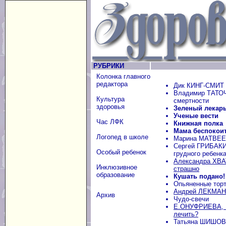
РУБРИКИ
Колонка главного
редактора
Дик КИНГ-СМИТ 
Владимир ТАТОЧ
Культура
смертности
здоровья
Зеленый лекар
Ученые вести
Час ЛФК
Книжная полка
Мама беспокоит
Логопед в школе
Марина МАТВЕЕВ
Сергей ГРИБАКИН
Особый ребенок
грудного ребенк
Александра ХВАТ
Инклюзивное
страшно
образование
Кушать подано!
Опьяненные тор
Андрей ЛЕКМАНО
Архив
Чудо-свечи
Е.ОНУФРИЕВА, 
лечить?
Татьяна ШИШОВ