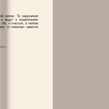
вой жизни. Те нарушения
 и ведут к ограничению
. Но, к счастью, в любом
ое, то помогает заметно
зни»