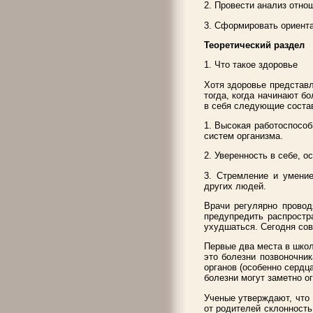
2. Провести анализ отно
3. Сформировать ориента
Теоретический раздел
1. Что такое здоровье
Хотя здоровье представ
тогда, когда начинают б
в себя следующие соста
1. Высокая работоспособ
систем организма.
2. Уверенность в себе, 
3. Стремление и умение
других людей.
Врачи регулярно провод
предупредить распростр
ухудшаться. Сегодня сов
Первые два места в школ
это болезни позвоночни
органов (особенно сердц
болезни могут заметно о
Ученые утверждают, что 
от родителей склонност