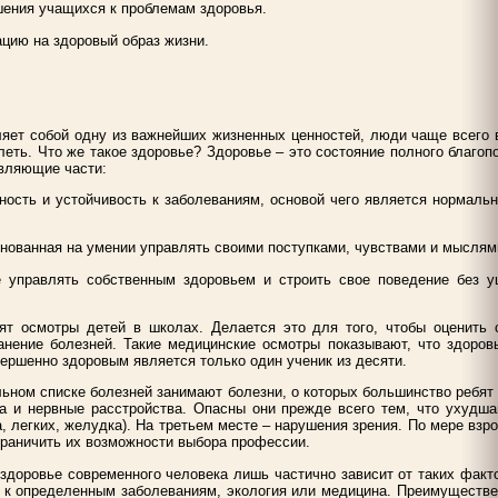
шения учащихся к проблемам здоровья.
цию на здоровый образ жизни.
ляет собой одну из важнейших жизненных ценностей, люди чаще всего 
олеть. Что же такое здоровье? Здоровье – это состояние полного благоп
вляющие части:
ность и устойчивость к заболеваниям, основой чего является нормальн
основанная на умении управлять своими поступками, чувствами и мыслям
 управлять собственным здоровьем и строить свое поведение без 
ят осмотры детей в школах. Делается это для того, чтобы оценить 
анение болезней. Такие медицинские осмотры показывают, что здоров
ершенно здоровым является только один ученик из десяти.
ьном списке болезней занимают болезни, о которых большинство ребят
ка и нервные расстройства. Опасны они прежде всего тем, что ухудша
а, легких, желудка). На третьем месте – нарушения зрения. По мере взр
граничить их возможности выбора профессии.
здоровье современного человека лишь частично зависит от таких факт
ь к определенным заболеваниям, экология или медицина. Преимуществе