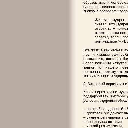
образом жизни человека,
здоровье человек несет
знаком с вопросами здор
Жил-был мудрец. 
сказал, что мудре
ответить. Я пойма
скажет «неживое»,
глазах у толпы по
или неживое?» «Вс
Эта притча как нельзя л
нас, и каждый сам выби
сожалению, пока нет бол
более важными кажутся д
зависит от нашего пов
постоянно, потому что л
того чтобы вести здоровы
2. Здоровый образ жизни
Какой образ жизни нужн
поддерживать высокий у
условия, здоровый образ
– настрой на здоровый об
– достаточную двигатель
– умение регулировать с
– правильное питание;
– четкий режим жизни;