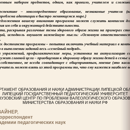
ченным набором предметов, одним, как правило, учителем и сложив
спективе – многопредметное образование, незнакомые учителя (
 проблема адаптации в быстро меняющемся мире.}
едложенная вашему вниманию программа может служить компасом дл
ия им себя и окружающей действительности.
та, раскрывая различные темы здорового образа жизни на примерах ст
ий, исподволь внушает важнейшую мысль: «Основную ответственность
.
ых достоинств программы – попытка включить учебный материал в конте
 в выполнении заданий весь «семейный подряд».
ы упражнений, профилактические меры, установка на актуализацию с
служит главной цели – приобщению к здоровому образу жизни детей в семье 
собственное, не всегда совпадающее с общепринятым, мнение (это каса
учитель может взять из этой программы то, что ему кажется наиболее 
РТАМЕНТ ОБРАЗОВАНИЯ И НАУКИ АДМИНИСТРАЦИИ ЛИПЕЦКОЙ ОБ
ЛИПЕЦКИЙ ГОСУДАРСТВЕННЫЙ ПЕДАГОГИЧЕСКИЙ УНИВЕРСИТЕТ
УЗОВСКИЙ ЦЕНТР ПО ПРОБЛЕМАМ ВАЛЕОЛОГИЧЕСКОГО ОБРАЗО
МИНИСТЕРСТВА ОБРАЗОВАНИЯ И НАУКИ РФ
ВАЙНЕР,
корреспондент
демии педагогических наук