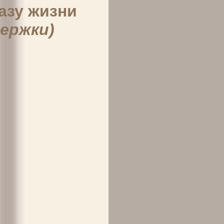
азу жизни
ержки)