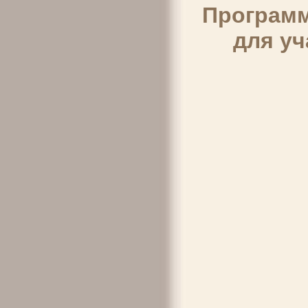
Программ
для у