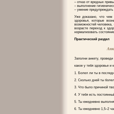
– отказ от вредных привы
– выполнение гигиеничес
– умение предупреждать 
Уже доказано, что чем 
здоровья, которые воз
возможностей человека, 
возрасте переход к здо
нормализовать состояние
Практический раздел
Анк
Заполни анкету, проведи
какое у тебя здоровье и 
1. Болел ли ты в послед
2. Сколько дней ты бол
3. Что было причиной тв
4. У тебя есть постоян
5. Ты ежедневно выполн
6. Ты ежедневно 1,5–2 ч