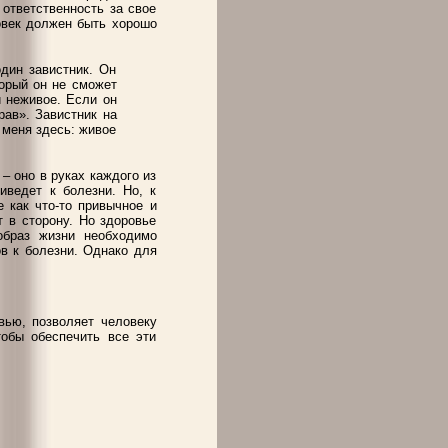
 ответственность за свое
овек должен быть хорошо
дин завистник. Он
торый он не сможет
и неживое. Если он
рав». Завистник на
 меня здесь: живое
– оно в руках каждого из
иведет к болезни. Но, к
е как что-то привычное и
т в сторону. Но здоровье
образ жизни необходимо
ов к болезни. Однако для
вью, позволяет человеку
тобы обеспечить все эти