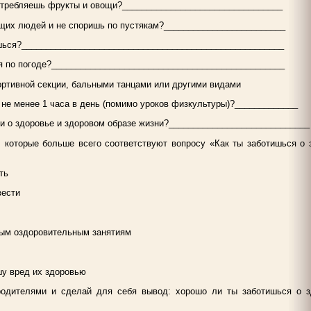
потребляешь фрукты и овощи?_________________________________
щих людей и не споришь по пустякам?_________________________
ешься?______________________________________________________
ся по погоде?________________________________________________
ортивной секции, бальными танцами или другими видами
 не менее 1 часа в день (помимо уроков физкультуры)?_____________
иги о здоровье и здоровом образе жизни?_____________________________
, которые больше всего соответствуют вопросу «Как ты заботишься о 
ть
вести
ным оздоровительным занятиям
шу вред их здоровью
родителями и сделай для себя вывод: хорошо ли ты заботишься о з