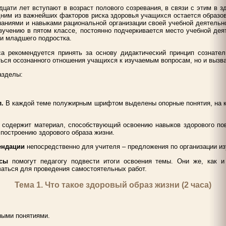
цати лет вступают в возраст полового созревания, в связи с этим в з
ним из важнейших факторов риска здоровья учащихся остается образо
аниями и навыками рациональной организации своей учебной деятельн
зучению в пятом классе, постоянно подчеркивается место учебной дея
и младшего подростка.
са рекомендуется принять за основу дидактический принцип сознател
ться осознанного отношения учащихся к изучаемым вопросам, но и вызва
азделы:
.
В каждой теме полужирным шрифтом выделены опорные понятия, на к
л
содержит материал, способствующий освоению навыков здорового п
 построению здорового образа жизни.
мендации
непосредственно для учителя – предложения по организации из
осы
помогут педагогу подвести итоги освоения темы. Они же, как 
ваться для проведения самостоятельных работ.
Тема 1. Что такое здоровый образ жизни (2 часа)
ными понятиями.