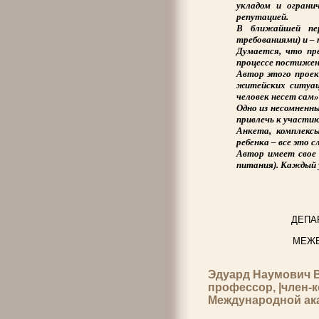
укладом и ограни
репутацией.
В ближайшей пер
требованиями) и –
Думается, что пр
процессе постижен
Автор этого проек
житейских ситуац
человек несет сам»
Одно из несомненн
привлечь к участию
Анкета, комплекс
ребенка – все это 
Автор имеет свое 
питания). Каждый 
ДЕПА
МЕЖВ
Эдуард Наумович 
профессор, |член-
Международной ака