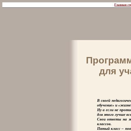
Главная ст
Программ
для уч
В своей педагогич
обучение» и «жизне
Ну а если не прот
для этого лучше вс
Свои ответы на э
классов.
Пятый класс – пов