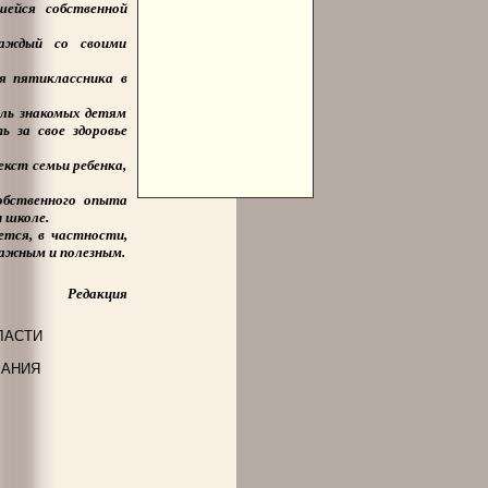
шейся собственной
каждый со своими
я пятиклассника в
оль знакомых детям
 за свое здоровье
кст семьи ребенка,
обственного опыта
и школе.
ется, в частности,
важным и полезным.
Редакция
ЛАСТИ
ВАНИЯ