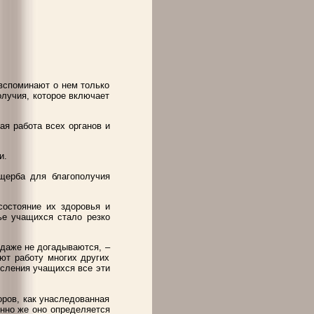
вспоминают о нем только
олучия, которое включает
ая работа всех органов и
и.
ущерба для благополучия
состояние их здоровья и
ье учащихся стало резко
 даже не догадываются, –
ют работу многих других
осления учащихся все эти
оров, как унаследованная
нно же оно определяется