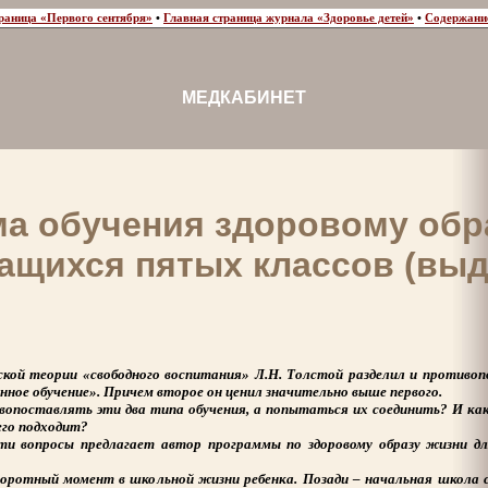
раница «Первого сентября»
•
Главная страница журнала «Здоровье детей»
•
Содержани
МЕДКАБИНЕТ
а обучения здоровому обр
ащихся пятых классов (вы
еской теории «свободного воспитания» Л.Н. Толстой разделил и противо
нное обучение». Причем второе он ценил значительно выше первого.
ивопоставлять эти два типа обучения, а попытаться их соединить? И как
его подходит?
ти вопросы предлагает автор программы по здоровому образу жизни д
оротный момент в школьной жизни ребенка. Позади – начальная школа