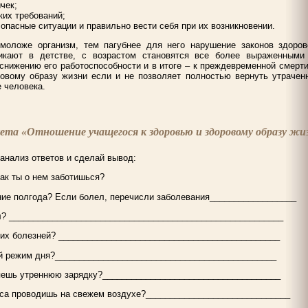
чек;
ких требований;
опасные ситуации и правильно вести себя при их возникновении.
моложе организм, тем пагубнее для него нарушение законов здоро
никают в детстве, с возрастом становятся все более выраженными
снижению его работоспособности и в итоге – к преждевременной смерти
ровому образу жизни если и не позволяет полностью вернуть утраченн
 человека.
ета «Отношение учащегося к здоровью и здоровому образу жи
 анализ ответов и сделай вывод:
как ты о нем заботишься?
ние полгода? Если болел, перечисли заболевания__________________
ел? _________________________________________________________
оих болезней? ______________________________________________
ный режим дня?______________________________________________
яешь утреннюю зарядку?_____________________________________
аса проводишь на свежем воздухе?______________________________