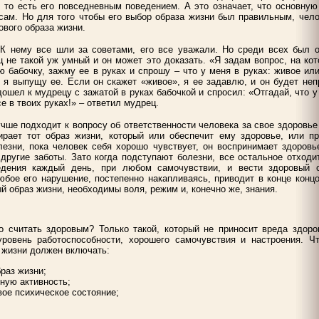
 то есть его повседневным поведением. А это означает, что основную
 сам. Но для того чтобы его выбор образа жизни был правильным, чел
ового образа жизни.
К нему все шли за советами, его все уважали. Но среди всех был о
ц не такой уж умный и он может это доказать. «Я задам вопрос, на ко
ю бабочку, зажму ее в руках и спрошу – что у меня в руках: живое ил
 я выпущу ее. Если он скажет «живое», я ее задавлю, и он будет неп
дошел к мудрецу с зажатой в руках бабочкой и спросил: «Отгадай, что у
е в твоих руках!» – ответил мудрец.
учше подходит к вопросу об ответственности человека за свое здоровье 
рает тот образ жизни, который или обеспечит ему здоровье, или пр
езни, пока человек себя хорошо чувствует, он воспринимает здоровь
ругие заботы. Зато когда подступают болезни, все остальное отходи
едения каждый день, при любом самочувствии, и вести здоровый 
юбое его нарушение, постепенно накапливаясь, приводит в конце конц
й образ жизни, необходимы воля, режим и, конечно же, знания.
о считать здоровым? Только такой, который не приносит вреда здоро
ровень работоспособности, хорошего самочувствия и настроения. Ч
 жизни должен включать:
раз жизни;
ную активность;
вое психическое состояние;