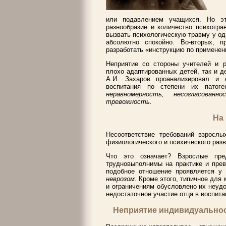
или подавлением учащихся. Но эт
разнообразие и количество психотра
вызвать психологическую травму у од
абсолютно спокойно. Во-вторых, п
разработать «инструкцию по применен
Неприятие со стороны учителей и р
плохо адаптированных детей, так и д
А.И. Захаров проанализировал и 
воспитания по степени их патог
неравномерность, несогласованно
тревожность.
На
Несоответствие требований взрослы
физиологического и психического раз
Что это означает? Взрослые пре
трудновыполнимы на практике и пре
подобное отношение проявляется у
неврозом
. Кроме этого, типичное для
и ограничениям обусловлено их неуд
недостаточное участие отца в воспита
Неприятие индивидуальнос