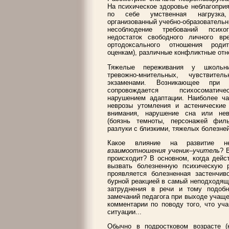
На психическое здоровье неблагоприя
по себе умственная нагрузка
организованный учебно-образовательн
несоблюдение требований психог
недостаток свободного личного вре
ортодоксального отношения род
оценкам), различные конфликтные отн
Тяжелые переживания у школьни
тревожно-мнительных, чувствите
экзаменами. Возникающее при 
сопровождается психосоматич
нарушением адаптации. Наиболее ча
неврозы утомления и астенические 
внимания, нарушение сна или нев
(боязнь темноты, персонажей филь
разлуки с близкими, тяжелых болезней
Какое влияние на развитие не
взаимоотношения ученик–учитель
? 
происходит? В основном, когда дейст
вызвать болезненную психическую
проявляется болезненная застенчив
бурной реакцией в самый неподходящи
затруднения в речи и тому подобн
замечаний педагога при выходе учаще
комментарии по поводу того, что уча
ситуации...
Обычно в подростковом возрасте (