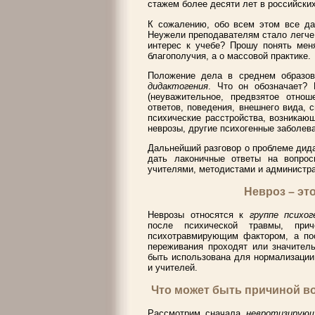
стажем более десяти лет в российских
К сожалению, обо всем этом все дав
Неужели преподавателям стало легче
интерес к учебе? Прошу понять мен
благополучия, а о массовой практике.
Положение дела в среднем образов
дидактогения
. Что он обозначает? 
(неуважительное, предвзятое отно
ответов, поведения, внешнего вида, 
психические расстройства, возникаю
неврозы, другие психогенные заболев
Дальнейший разговор о проблеме дида
дать лаконичные ответы на вопро
учителями, методистами и администр
Невроз – эт
Неврозы относятся к
группе психо
после психической травмы, при
психотравмирующим фактором, а пос
переживания проходят или значитель
быть использована для нормализации
и учителей.
Что может быть причиной в
Рассмотрим сначала
невротизирующ