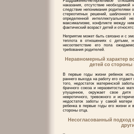
Раздраженно-нетерпеливое отноше
наказания, отсутствие необходимой 
следствие непонимания родителями о
стереотипных решений, шаблонного 
определенной интеллектуальной н
максимализме, конфликте между ним
фактический возраст детей и относят
Неприятие может быть связано и с эм
теплота в отношениях с детьми, 
несоответствие его пола ожидаем
требования родителей.
Неравномерный характер в
детей со стороны
В первые годы жизни ребенок испыт
раннего выхода на работу его отдают 
того, недостаток материнской забо
брачного союза и неразвитостью мат
упущенное, окружает свое дитя
невротичного, тревожного и истерич
недостаток заботы у самой матери 
ребенка в первые годы его жизни и 
стороны отца.
Несогласованный подход в
друг