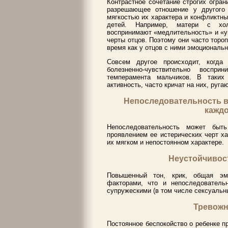
Контрастное сочетание строгих огран
разрешающее отношение у другого
мягкостью их характера и конфликтны
детей. Например, матери с хол
воспринимают «медлительность» и «у
черты отцов. Поэтому они часто тороп
время как у отцов с ними эмоциональ
Совсем другое происходит, когда
болезненно-чувствительно восп
темперамента мальчиков. В таких
активность, часто кричат на них, руга
Непоследовательность в
каждо
Непоследовательность может быть
проявлением ее истерических черт ха
их мягком и непостоянном характере.
Неустойчивос
Повышенный тон, крик, общая эм
факторами, что и непоследователь
супружескими (в том числе сексуальн
Тревожн
Постоянное беспокойство о ребенке п