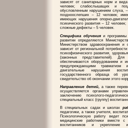
зависят от санитарных норм и вида
человек; слабослышащих и поз
обусловленным нарушением слуха, – 
поздноослепших – 12 человек; им
имеющих нарушения опорно-двигател
психического развития – 12 человек
сложные дефекты – 5 человек.
Специфика обучения
и программы 
развитии определяются Министерст
Министерством здравоохранения и 
зависит от региональной потребност
психофизического развития, здоровья
(законных представителей). Для
обеспечиваются оборудованием и и
предупреждающими травматизм 
двигательные нарушения воспи
государственного образца об ур
свидетельство об окончании этого кор
Направление детей
,
а также перево
осуществляется органами управле
заключению психолого-педагогиче
специальный класс (группу) воспитанн
В специальных садах и школах
ра
педагогики, а также учителя, воспит
Психологическую работу ведет пс
медицинские работники вместе с 
воспитанников и укрепление и