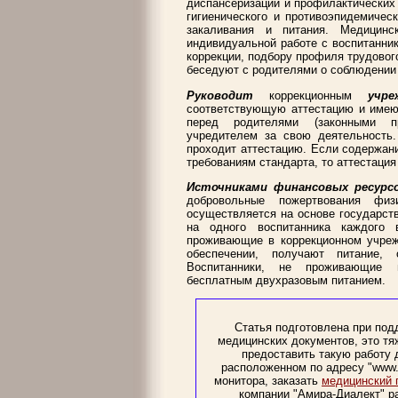
диспансеризации и профилактических
гигиенического и противоэпидемичес
закаливания и питания. Медицинс
индивидуальной работе с воспитанни
коррекции, подбору профиля трудового
беседуют с родителями о соблюдении
Руководит
коррекционным
учре
соответствующую аттестацию и имеющ
перед родителями (законными пр
учредителем за свою деятельность.
проходит аттестацию. Если содержани
требованиям стандарта, то аттестация
Источниками финансовых ресурс
добровольные пожертвования физ
осуществляется на основе государст
на одного воспитанника каждого в
проживающие в коррекционном учреж
обеспечении, получают питание, 
Воспитанники, не проживающие в
бесплатным двухразовым питанием.
Статья подготовлена при под
медицинских документов, это тя
предоставить такую работу 
расположенном по адресу "www.A
монитора, заказать
медицинский 
компании "Амира-Диалект" 