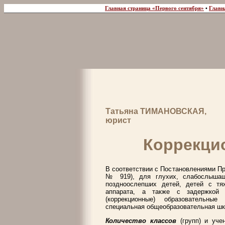
Главная страница «Первого сентября»
•
Главн
Татьяна ТИМАНОВСКАЯ,
юрист
Коррекци
В соответствии с Постановлениями Пра
№ 919), для глухих, слабослышащ
поздноослепших детей, детей с тя
аппарата, а также с задержкой п
(коррекционные) образовательны
специальная общеобразовательная шко
Количество классов
(групп) и уче