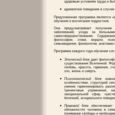
здоровым условиям труда и быт
адекватное поведение в случае
Предложенная программа является на
обучения и воспитания подростков.
Она предусматривает получение
заболеваний, ухода за больными
самосовершенствования. Содержан
философии, этики, морали, психо
семьеведения, физиологии, анатомии 
Программа каждого года обучения сост
Этический блок
дает философск
существования Вселенной. Форм
любовь, красота, гармония, сч
зло, жизнь и смерть.
Психологический блок
знаком
особенностями, структурой ли
умение гармонизировать разли
тренинговые упражнения, н
эмоциональной сфер, чувств
болезней, асоциального поведе
Правовой блок
обеспечивает 
обязанностях человека в сем
понимание свободы и необходи