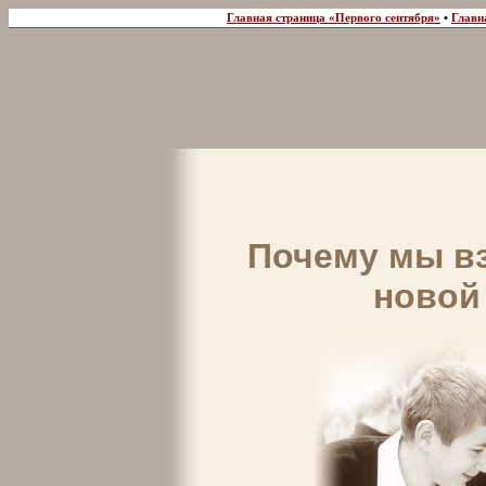
Главная страница «Первого сентября»
•
Главн
Почему мы вз
новой