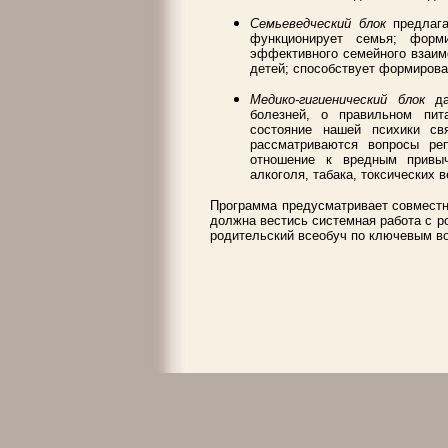
Семьеведческий блок
предлага
функционирует семья; форм
эффективного семейного взаимо
детей; способствует формирова
Медико-гигиенический блок
дае
болезней, о правильном пит
состояние нашей психики св
рассматриваются вопросы реп
отношение к вредным привыч
алкоголя, табака, токсических 
Программа предусматривает совместн
должна вестись системная работа с р
родительский всеобуч по ключевым во