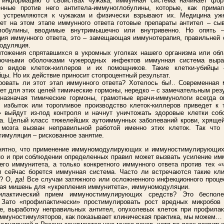
 информацию о свойствах чужака, иммунная система начинает фор
енные против него антитела-иммуноглобулины, которые, как примаг
, устремляются к чужакам и физически взрывают их. Медицина уж
ет на этом этапе иммунного ответа готовые препараты антител – сы
лобулины, вводимые внутримышечно или внутривенно. Но опять 
ия иммунного ответа, это – замещающая иммунотерапия, правильней 
одуляция.
чтожения спрятавшихся в укромных уголках нашего организма или об
рочными оболочками чужеродных инфектов иммунная система выра
ко видов клеток-киллеров и их помощников. Такие клетки-убийцы 
цы. Но их действие приносит стопроцентный результат.
овать ли этот этап иммунного ответа? Хотелось бы!.. Современная 
ет для этих целей тимические гормоны, нередко – с замечательным рез
назначая тимические гормоны, грамотные врачи-иммунологи всегда о
о избыток или торопливое производство клеток-киллеров приведет к 
 выйдут из-под контроля и начнут уничтожать здоровые клетки собс
а. Целый класс тяжелейших аутоиммунных заболеваний крови, хрящей
 мозга вызван неправильной работой именно этих клеток. Так что 
имуляция – рискованное занятие.
онятно, что применение иммуномодулирующих и иммуностимулирующих
о и при соблюдении определенных правил может вызвать усиление им
его иммунитета, а только конкретного иммунного ответа против тех «
 сейчас борется иммунная система. Часто ли встречаются такие кли
? О, да! Все случаи затяжного или осложненного инфекционного проце
ая мишень для «укрепления иммунитета», иммуномодуляции.
лактический прием иммуностимулирующих средств? Это бесполе
 Зато «профилактически» простимулировать рост вредных микробов
е, выработку неправильных антител, опухолевых клеток при профила
ммуностимуляторов, как показывает клиническая практика, мы можем…