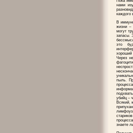
Пока имм
нами из
разновид
каждого 
В иммунн
жизни –
могут тр
запасы. 
бессмысл
это бу
интерфе
хороший 
Через н
фагоцити
неспрос
несконча
уникаль
пыль. Пр
процесс
информа
подхваты
убийц – 
Всякий, 
припуха
лимфоузл
стариков
процесса
знаете л