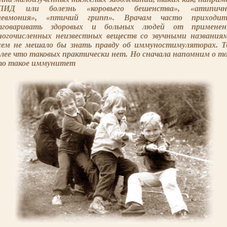
ПИД или болезнь «коровьего бешенства», «атипичн
невмония», «птичий грипп». Врачам часто приходит
тговаривать здоровых и больных людей от применен
ногочисленных неизвестных веществ со звучными названиям
сем не мешало бы знать правду об иммуностимуляторах. Т
лее что таковых практически нет. Но сначала напомним о т
то такое иммунитет