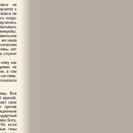
вовсе не
мунитет к
 вовсе не
сь когда-
аучились
абатывать
 микробы.
равильное
к же наша
сические
темы нет
на служит
 кому как
циями, не
ни, в том
 системе,
 показали
емы. Все
 врачей.
ает свое
т против
кционные
андартный
ава Богу,
 Но если
бые гены