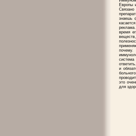
Иммуномо
Европы и
Связано
препара
знаешь 
касается
реклама.
время ег
веществ,
полезно
применяю
почему.
иммуноло
система
ответить
и обязат
больног
проводит
это очен
для здор