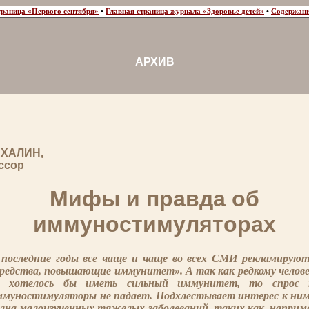
траница «Первого сентября»
•
Главная страница журнала «Здоровье детей»
•
Содержани
АРХИВ
АХАЛИН,
ссор
Мифы и правда об
иммуностимуляторах
 последние годы все чаще и чаще во всех СМИ рекламируют
редства, повышающие иммунитет». А так как редкому челове
е хотелось бы иметь сильный иммунитет, то спрос 
ммуностимуляторы не падает. Подхлестывает интерес к ним
лна малоизученных тяжелых заболеваний, таких как, наприм