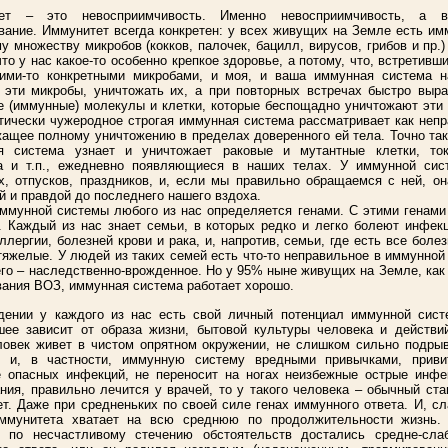
ет – это невосприимчивость. Именно невосприимчивость, а 
вание. Иммунитет всегда конкретен: у всех живущих на Земле есть им
у множеству микробов (кокков, палочек, бацилл, вирусов, грибов и пр.)
что у нас какое-то особенно крепкое здоровье, а потому, что, встретивши
кими-то конкретными микробами, и моя, и ваша иммунная система н
 эти микробы, уничтожать их, а при повторных встречах быстро выр
 (иммунные) молекулы и клетки, которые беспощадно уничтожают эти
тически чужеродное строгая иммунная система рассматривает как неп
ащее полному уничтожению в пределах доверенного ей тела. Точно та
я система узнает и уничтожает раковые и мутантные клетки, ток
а и т.п., ежедневно появляющиеся в наших телах. У иммунной сис
, отпусков, праздников, и, если мы правильно обращаемся с ней, о
й и правдой до последнего нашего вздоха.
ммунной системы любого из нас определяется генами. С этими генами
.. Каждый из нас знает семьи, в которых редко и легко болеют инфек
ллергии, болезней крови и рака, и, напротив, семьи, где есть все болез
тяжелые. У людей из таких семей есть что-то неправильное в иммунной
го – наследственно-врожденное. Но у 95% ныне живущих на Земле, как
ания ВОЗ, иммунная система работает хорошо.
дении у каждого из нас есть свой личный потенциал иммунной сист
ее зависит от образа жизни, бытовой культуры человека и действий
овек живет в чистом опрятном окружении, не слишком сильно подрыв
е и, в частности, иммунную систему вредными привычками, приви
е опасных инфекций, не переносит на ногах неизбежные острые инфе
ния, правильно лечится у врачей, то у такого человека – обычный ст
т. Даже при средненьких по своей силе генах иммунного ответа. И, сл
иммунитета хватает на всю среднюю по продолжительности жизнь.
у по несчастливому стечению обстоятельств достались средне-сла