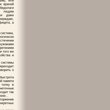
ым), или
и врачей
бедолаги
м людям
или даже
верждаю,
фицита, а
 система,
логически
 стечении
чужаками
бретением
и того же
ойства и
й системы
переходит
оворить о
 быстрота
ой памяти
 толку в
неточные
ходит так
зни...
торжение
нкретных