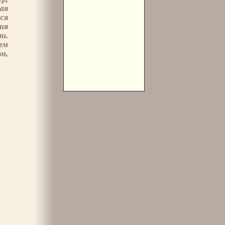
ая
ся
ия
и.
ем
ом,