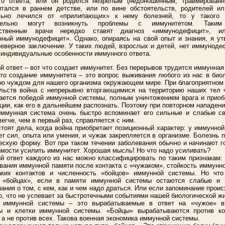
го ответа, или он родился незрелым (недоношенным, травмированн
итался в раннем детстве, или по вине обстоятельств, родителей ил
льно лечился от «прилипающих» к нему болезней, то у такого 
ительно могут возникнуть проблемы с иммунитетом. Таки
тственные врачи нередко ставят диагноз «иммунодефицит», 
ный иммунодефицит». Однако, опираясь на свой опыт и знания, я ут
неверное заключение. У таких людей, взрослых и детей, нет иммуноде
индивидуальные особенности иммунного ответа.
 ответ – вот что создает иммунитет. Без перерывов трудится иммунная
то создание иммунитета – это вопрос выживания любого из нас в био
о чуждом для нашего организма окружающем мире. При благоприятном
ельств война с непрерывно вторгающимися на территорию наших тел 
ается победой иммунной системы, полным уничтожением врага и прио
ии, как его в дальнейшем распознать. Поэтому при повторном нападени
иммунная система очень быстро вспоминает его сильные и слабые св
легче, чем в первый раз, справляется с ним.
тоят дела, когда война приобретает позиционный характер: у иммунно
ет сил, опыта или умения, и чужак закрепляется в организме. Болезнь 
ескую форму. Вот при таком течении заболевания обычно и начинают г
мости усилить иммунитет. Хорошая мысль! Но что надо усиливать?
 ответ каждого из нас можно классифицировать по таким признакам:
ания иммунной памяти после контакта с «чужаком», стойкость иммунн
аких контактов и численность «бойцов» иммунной системы. Но что
 «бойцах», если в памяти иммунной системы остаются слабые и 
ания о том, с кем, как и чем надо драться. Или если запоминание проис
, что не успевает за быстротечными событиями нашей биологической жи
 иммунной системы – это вырабатываемые в ответ на «чужое» в
ы и клетки иммунной системы. «Бойцы» вырабатываются против ко
 а не против всех. Такова военная экономика иммунной системы.