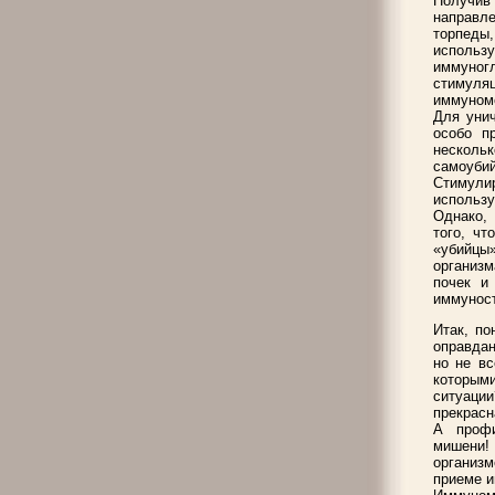
Получив
направл
торпеды
использу
иммуног
стимуляц
иммуном
Для уни
особо п
несколь
самоубий
Стимулир
использу
Однако, 
того, чт
«убийцы»
организм
почек и
иммуност
Итак, п
оправдан
но не вс
которыми
ситуации
прекрасн
А профи
мишени!
организм
приеме и