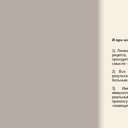
И три за
1) Лече
рецепта,
проходят
смысле –
2) Все 
результ
больным
3) Имм
иммунол
реальны
проконс
«знающи