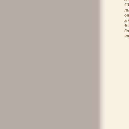
С
п
о
м
В
бо
ч