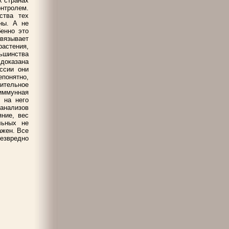
х странах
нтролем.
ства тех
ны. А не
енно это
авязывает
растения,
ьшинства
 доказана
ссии они
понятно,
ительное
иммунная
 на него
 анализов
яние, вес
льных не
ажен. Все
езвредно