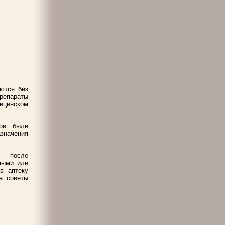
ются без
препараты
дицинском
ров были
значения
г после
мыми или
в аптеку
а советы