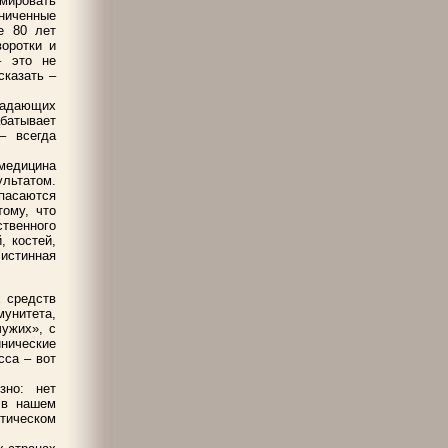
мировать
ниченные
е 80 лет
воротки и
– это не
сказать –
ладающих
батывает
– всегда
медицина
ультатом.
пасаются
тому, что
твенного
, костей,
истинная
 средств
мунитета,
чужих», с
нические
сса – вот
зно: нет
 в нашем
ктическом