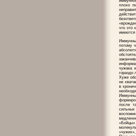
иммунно
плохо п
неправи
действ
безотве
«врожден
что это 
имеются 
Иммунный
потому ч
абсолютн
обстоят
заканчив
информац
чужака 
гораздо 
Хуже обс
не хвата
в хронич
необходи
Иммунный
формиров
после т
сильных
воспомин
медленно
«Бойцы»
молекул
«чужих»,