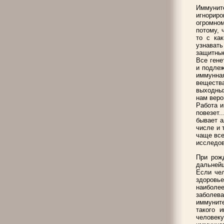
Иммунит
игнориро
огромном
потому, 
то с ка
узнавать
защитные
Все гене
и подлеж
иммунна
веществ
выходных
нам веро
Работа и
повезет.
бывает а
числе и 
чаще все
исследов
При рож
дальнейш
Если чел
здоровь
наиболе
заболева
иммуните
такого 
человек