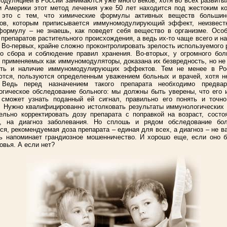
дуляцией в России занимаются уже много веков, хотя во всех развиты
 Америки этот метод лечения уже 50 лет находится под жестоким ко
 это с тем, что химические формулы активных веществ большин
тов, которым приписывается иммуномодулирующий эффект, неизвест
формулу – не знаешь, как поведет себя вещество в организме. Особ
 препаратов растительного происхождения, а ведь их-то чаще всего и н
 Во-первых, крайне сложно проконтролировать зрелость используемого 
о сбора и соблюдение правил хранения. Во-вторых, у огромного бол
 применяемых как иммуномодуляторы, доказана их безвредность, но не
сть и наличие иммуномодулирующих эффектов. Тем не менее в Ро
тся, пользуются определенным уважением больных и врачей, хотя не
 Ведь перед назначением такого препарата необходимо предвар
гическое обследование больного: мы должны быть уверены, что его 
 сможет узнать поданный ей сигнал, правильно его понять и точно
. Нужно квалифицированно истолковать результаты иммунологических
ельно корректировать дозу препарата с поправкой на возраст, состо
о, на диагноз заболевания. Но сплошь и рядом обследование бо
ся, рекомендуемая доза препарата – единая для всех, а диагноз – не в
ь напоминает грандиозное мошенничество. И хорошо еще, если оно б
овья. А если нет?