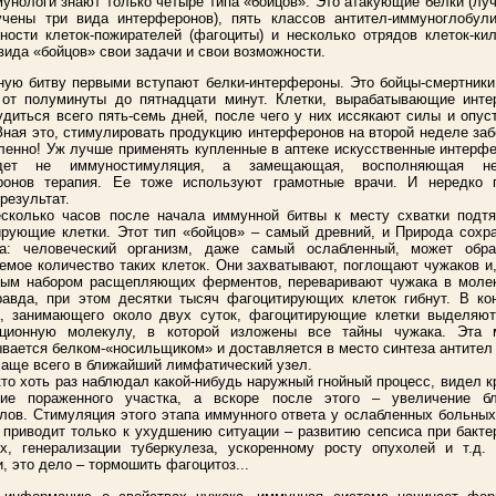
унологи знают только четыре типа «бойцов». Это атакующие белки (лу
учены три вида интерферонов), пять классов антител-иммуноглобули
ности клеток-пожирателей (фагоциты) и несколько отрядов клеток-ки
вида «бойцов» свои задачи и свои возможности.
ую битву первыми вступают белки-интерфероны. Это бойцы-смертники
 от полуминуты до пятнадцати минут. Клетки, вырабатывающие инте
удиться всего пять-семь дней, после чего у них иссякают силы и опу
Зная это, стимулировать продукцию интерферонов на второй неделе за
енно! Уж лучше применять купленные в аптеке искусственные интерф
дет не иммуностимуляция, а замещающая, восполняющая нед
ронов терапия. Ее тоже используют грамотные врачи. И нередко 
результат.
есколько часов после начала иммунной битвы к месту схватки подтя
рующие клетки. Этот тип «бойцов» – самый древний, и Природа сохр
та: человеческий организм, даже самый ослабленный, может обра
емое количество таких клеток. Они захватывают, поглощают чужаков и
ным набором расщепляющих ферментов, переваривают чужака в моле
авда, при этом десятки тысяч фагоцитирующих клеток гибнут. В кон
а, занимающего около двух суток, фагоцитирующие клетки выделяют
ционную молекулу, в которой изложены все тайны чужака. Эта 
вается белком-«носильщиком» и доставляется в место синтеза антител 
чаще всего в ближайший лимфатический узел.
кто хоть раз наблюдал какой-нибудь наружный гнойный процесс, видел к
ние пораженного участка, а вскоре после этого – увеличение б
ов. Стимуляция этого этапа иммунного ответа у ослабленных больных
 приводит только к ухудшению ситуации – развитию сепсиса при бакт
х, генерализации туберкулеза, ускоренному росту опухолей и т.д. 
и, это дело – тормошить фагоцитоз...