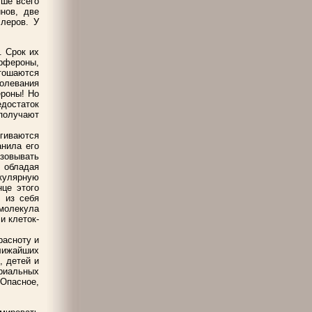
чше всего
нов, две
ллеров. У
. Срок их
рфероны,
стошаются
болевания
ероны! Но
остаток
получают
гиваются
анила его
зовывать
, обладая
кулярную
це этого
 из себя
молекула
и клеток-
расноту и
лижайших
, детей и
ериальных
Опасное,