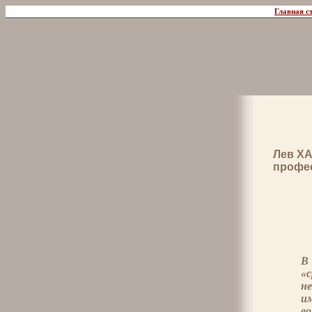
Главная с
Лев Х
профе
В
«с
н
и
во