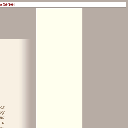
е №9/2004
ся
ку
на
 и
ер,