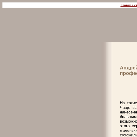
Главная с
Андре
профе
На таки
Чаще вс
нанесен
большим
возможн
этого се
маленьк
сухожил