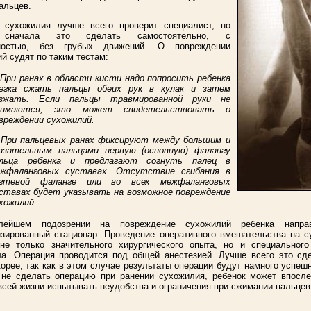
альцев.
 сухожилия лучше всего проверит специалист, но
сначала это сделать самостоятельно, с
ностью, без грубых движений. О повреждении
й судят по таким тестам:
 При ранах в области кисти надо попросить ребенка
егка сжать пальцы обеих рук в кулак и затем
азжать. Если пальцы травмированной руки не
жимаются, это может свидетельствовать о
вреждении сухожилий.
 При пальцевых ранах фиксируют между большим и
азательным пальцами первую (основную) фалангу
альца ребенка и предлагают согнуть палец в
жфаланговых суставах. Отсутствие сгибания в
огтевой фаланге или во всех межфаланговых
ставах будет указывать на возможное повреждение
хожилий.
лейшем подозрении на повреждение сухожилий ребенка напра
зированный стационар. Проведение оперативного вмешательства на с
 не только значительного хирургического опыта, но и специального
а. Операция проводится под общей анестезией. Лучше всего это сде
орее, так как в этом случае результаты операции будут намного успеш
 не сделать операцию при ранении сухожилия, ребенок может впосле
всей жизни испытывать неудобства и ограничения при сжимании пальцев