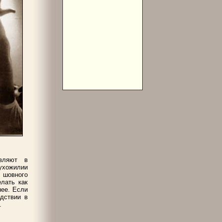
вляют в
ухожилии
 шовного
лать как
нее. Если
дствии в
.