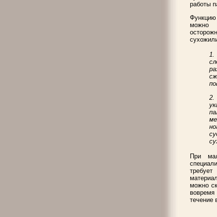
работы п
Функцию
можно 
осторож
сухожили
1.
сл
р
с
по
2.
ук
п
ме
н
су
су
При ма
специали
требует
материал
можно ск
вовремя
течение 