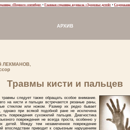
траница «Первого сентября»
•
Главная страница журнала «Здоровье детей»
•
Содержани
АРХИВ
й ЛЕКМАНОВ,
ссор
Травмы кисти и пальцев
е травмы следует также обращать особое внимание.
его на кисти и пальцах встречаются резаные раны,
ные стеклом или ножом. Размер их редко бывает
, однако при всякой подобной ране не исключена
ость повреждения сухожилий пальцев. Диагностика
рьезного повреждения не всегда проста, особенно у
их детей. Между тем незамеченное повреждение
ий впоследствии приводит к серьезным нарушениям