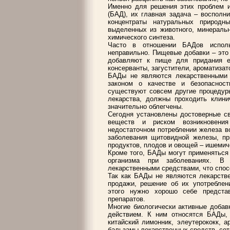
Именно для решения этих проблем и
(БАД), их главная задача – восполн
концентраты натуральных природн
выделенных из животного, минеральн
химического синтеза.
Часто в отношении БАДов исполь
неправильно. Пищевые добавки – это
добавляют к пище для придания е
консерванты, загустители, ароматизат
БАДы не являются лекарственными 
законом о качестве и безопаснос
существуют совсем другие процедуры
лекарства, должны проходить клини
значительно облегчены.
Сегодня установлены достоверные с
веществ и риском возникновения
недостаточном потреблении железа в
заболевания щитовидной железы, пр
продуктов, плодов и овощей – ишемич
Кроме того, БАДы могут применяться
организма при заболеваниях. В
лекарственными средствами, что спос
Так как БАДы не являются лекарств
продажи, решение об их употреблен
этого нужно хорошо себе предста
препаратов.
Многие биологически активные доба
действием. К ним относятся БАДы, 
китайский лимонник, элеутерококк, а
бальзамы лекарственных средств, сот