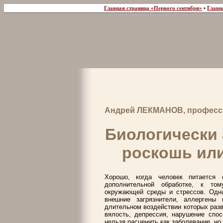
Главная страница «Первого сентября»
•
Главн
Андрей ЛЕКМАНОВ, професс
Биологически 
роскошь ил
Хорошо, когда человек питается 
дополнительной обработке, к то
окружающей среды и стрессов. Одна
внешние загрязнители, аллергены
длительном воздействии которых разв
вялость, депрессия, нарушение спос
нельзя расценить как заболевание, но