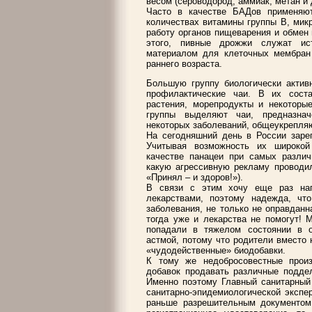
весом (сероводород, аммиак, метан и 
Часто в качестве БАДов применяю
количествах витамины группы В, мик
работу органов пищеварения и обмен
этого, пивные дрожжи служат ист
материалом для клеточных мембран 
раннего возраста.
Большую группу биологически актив
профилактические чаи. В их сост
растения, морепродукты и некоторые
группы выделяют чаи, предназнач
некоторых заболеваний, общеукрепляю
На сегодняшний день в России заре
Учитывая возможность их широкой
качестве панацеи при самых различ
какую агрессивную рекламу проводил
«Принял – и здоров!»).
В связи с этим хочу еще раз на
лекарствами, поэтому надежда, чт
заболевания, не только не оправданн
тогда уже и лекарства не помогут! 
попадали в тяжелом состоянии в о
астмой, потому что родители вместо 
«чудодейственные» биодобавки.
К тому же недобросовестные произ
добавок продавать различные поддел
Именно поэтому Главный санитарный
санитарно-эпидемиологической экспе
раньше разрешительным документом