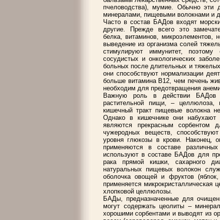
пчеловодства), мумие. Обычно эти 
минералами, пищевыми волокнами и д
Часто в состав БАДов входят морски
другие. Прежде всего это замечате
белка, витаминов, микроэлементов, 
выведение из организма солей тяжел
стимулируют иммунитет, поэтому 
сосудистых и онкологических заболе
больных после длительных и тяжелых
они способствуют нормализации дея
больше витамина В12, чем печень жив
необходим для предотвращения анеми
Важную роль в действии БАДов 
растительной пищи, – целлюлоза, 
кишечный тракт пищевые волокна не
Однако в кишечнике они набухают 
являются прекрасным сорбентом д
чужеродных веществ, способствуют
уровня глюкозы в крови. Наконец, 
применяются в составе различных
используют в составе БАДов для про
рака прямой кишки, сахарного диа
натуральных пищевых волокон служ
оболочка овощей и фруктов (яблок,
применяется микрокристаллическая ц
хлопковой целлюлозы.
БАДы, предназначенные для очищени
могут содержать цеолиты – минера
хорошими сорбентами и выводят из о