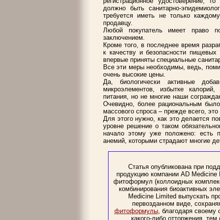
регистрационное удостоверение, то
должно быть санитарно-эпидемиолог
требуется иметь не только каждом
продавцу.
Любой покупатель имеет право по
заключением.
Кроме того, в последнее время разра
к качеству и безопасности пищевых 
впервые приняты специальные санита
Все эти меры необходимы, ведь, пом
очень высокие цены.
Да, биологически активные доба
микроэлементов, избытке калорий, 
питания, но не многие наши согражда
Очевидно, более рациональным было
массового спроса – прежде всего, эт
Для этого нужно, как это делается п
уровне решение о таком обязательно
начало этому уже положено: есть 
анемий, которыми страдают многие де
Статья опубликована при подде
продукцию компании AD Medicine 
фитоформул (коллоидных комплекс
комбинирования биоактивных эле
Medicine Limited выпускать п
первозданном виде, сохраня
фитоформулы
, благодаря своему 
какого-либо отторжения, те