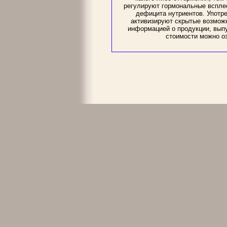
регулируют гормональные всплес
дефицита нутриентов. Употр
активизируют скрытые возможн
информацией о продукции, выпус
стоимости можно озн