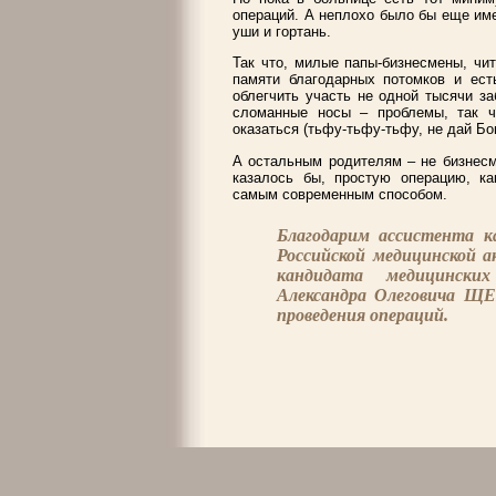
операций. А неплохо было бы еще им
уши и гортань.
Так что, милые папы-бизнесмены, чи
памяти благодарных потомков и ест
облегчить участь не одной тысячи з
сломанные носы – проблемы, так ч
оказаться (тьфу-тьфу-тьфу, не дай Бог
А остальным родителям – не бизнесм
казалось бы, простую операцию, к
самым современным способом.
Благодарим ассистента к
Российской медицинской а
кандидата медицински
Александра Олеговича ЩЕ
проведения операций.