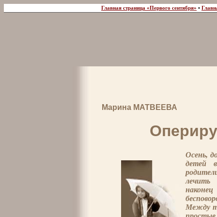
Главная страница «Первого сентября»
•
Главн
Марина МАТВЕЕВА
Опериру
Осень, д
детей в
родител
лечить
наконе
беспово
Между т
простые