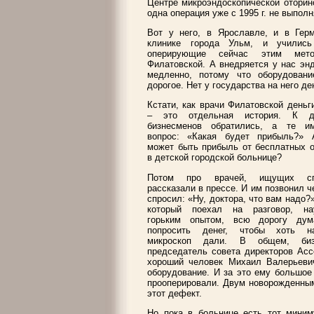
Центре микроэндоскопической оторин
одна операция уже с 1995 г. не выпол
Вот у него, в Ярославле, и в Герм
клинике города Ульм, и учились
оперирующие сейчас этим мет
Филатовской. А внедряется у нас эн
медленно, потому что оборудовани
дорогое. Нет у государства на него ден
Кстати, как врачи Филатовской деньг
– это отдельная история. К д
бизнесменов обратились, а те и
вопрос: «Какая будет прибыль?» 
может быть прибыль от бесплатных 
в детской городской больнице?
Потом про врачей, ищущих спо
рассказали в прессе. И им позвонил ч
спросил: «Ну, доктора, что вам надо?»
который поехал на разговор, на
горьким опытом, всю дорогу дум
попросить денег, чтобы хоть 
микроскоп дали. В общем, биз
председатель совета директоров Асс
хороший человек Михаил Валерьевич
оборудование. И за это ему большое
прооперировали. Двум новорожденным
этот дефект.
Но пока в больнице есть тот миним