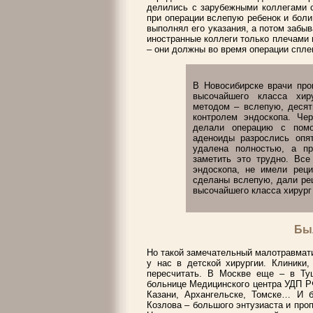
делились с зарубежными коллегами с
при операции вслепую ребенок и боли
выполнял его указания, а потом забыв
иностранные коллеги только плечами п
– они должны во время операции спле
В Новосибирске врачи про
высочайшего класса хир
методом – вслепую, десят
контролем эндоскопа. Чер
делали операцию с помо
аденоиды разрослись опя
удалена полностью, а пр
заметить это трудно. Вс
эндоскопа, не имели реци
сделаны вслепую, дали ре
высочайшего класса хирург
Бы
Но такой замечательный малотравмати
у нас в детской хирургии. Клиники,
пересчитать. В Москве еще – в Ту
больнице Медицинского центра УДП РФ
Казани, Архангельске, Томске… И 
Козлова – большого энтузиаста и проп