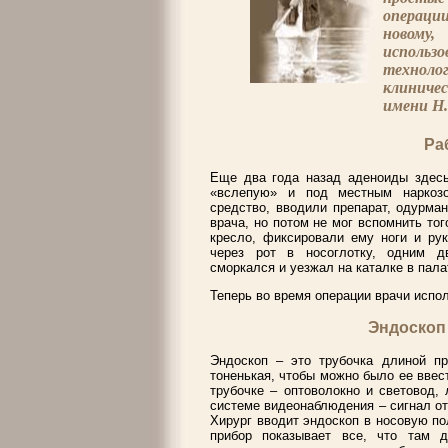
операци
новому
использ
техноло
клиничес
имени Н
Ра
Еще два года назад аденоиды здесь
«вслепую» и под местным наркозо
средство, вводили препарат, одурма
врача, но потом не мог вспомнить тог
кресло, фиксировали ему ноги и рук
через рот в носоглотку, одним д
сморкался и уезжал на каталке в пала
Теперь во время операции врачи испо
Эндоскоп
Эндоскоп – это трубочка длиной п
тоненькая, чтобы можно было ее ввес
трубочке – оптоволокно и световод,
системе видеонаблюдения – сигнал о
Хирург вводит эндоскоп в носовую по
прибор показывает все, что там д