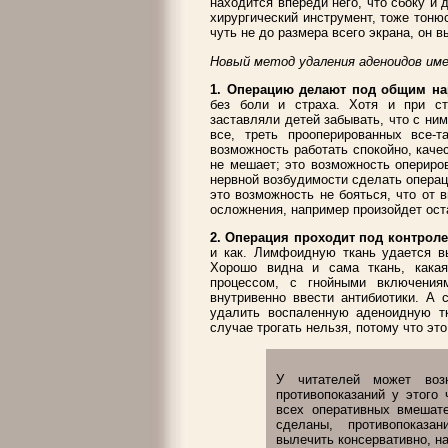
находится впереди него, что сбоку и 
хирургический инструмент, тоже тонюс
чуть не до размера всего экрана, он 
Новый метод удаления аденоидов им
1. Операцию делают под общим на
без боли и страха. Хотя и при ст
заставляли детей забывать, что с ни
все, треть прооперированных все-
возможность работать спокойно, качес
не мешает; это возможность опериро
нервной возбудимости сделать операц
это возможность не бояться, что от в
осложнения, например произойдет ост
2. Операция проходит под контрол
и как. Лимфоидную ткань удается вы
Хорошо видна и сама ткань, какая
процессом, с гнойными включения
внутривенно ввести антибиотики. А 
удалить воспаленную аденоидную тк
случае трогать нельзя, потому что эт
У читателей может воз
противопоказаний у этого
всех оперативных вмешат
сделаны, противопоказа
вылечить консервативно, на