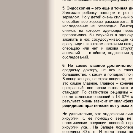
5. Эндоскопия – это еще и точная д
Залезали ребенку пальцем в рот и
зеркалом. Но у детей очень сильный р
способом все хорошо рассмотреть. Д
исследование не безвредно. Во-вт
снимок, на котором аденоиды перво
превратились бы случайно в аденоид
закапать в нос сосудосуживающие ка
сразу видит: и в каком состоянии нах
операцию или нет, и какова струк
аномалий... – в общем, эндоскопия 
обследований.
6. Но самое главное достоинство
среднему доктору, не асу в свое
большинство, к каким и попадают поч
В конце концов, не страх пациента, не
это самое главное. Главное – конечн
прекрасный, все врачи выполняют и
стандарт. По статистике рецидивы –
после «слепых» операций в 18–62% сл
результат очень зависит от квалифик
рецидивов практически нет у всех х
Не удивительно, что эндоскопия счи
хирургии. С ее помощью ведь не 
пластические операции носовой пер
хирургии уха… На Западе лор-опер
середины 80-х гг. И когда наши в