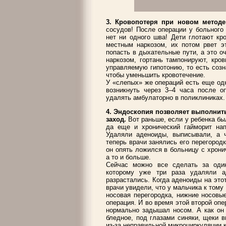
3. Кровопотеря при новом методе
сосудов! После операции у больного
нет ни одного шва! Дети глотают кр
местным наркозом, их потом рвет э
попасть в дыхательные пути, а это 
наркозом, гортань тампонируют, кро
управляемую гипотонию, то есть соз
чтобы уменьшить кровотечение.
У «слепых» же операций есть еще одн
возникнуть через 3–4 часа после о
удалять амбулаторно в поликлиниках.
4. Эндоскопия позволяет выполнит
заход.
Вот раньше, если у ребенка бы
да еще и хронический гайморит нап
Удаляли аденоиды, выписывали, а ч
теперь врачи занялись его перегород
он опять ложился в больницу с хронич
а то и больше.
Сейчас можно все сделать за оди
которому уже три раза удаляли а
разрастались. Когда аденоиды на это
врачи увидели, что у мальчика к тому
носовая перегородка, нижние носовы
операция. И во время этой второй опе
нормально задышал носом. А как он 
бледное, под глазами синяки, щеки 
из-за неправильной микроциркуляции к