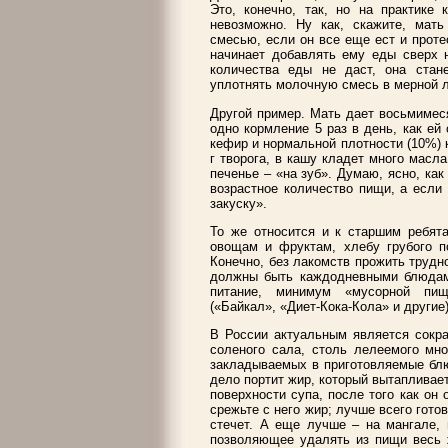
Это, конечно, так, но на практике
невозможно. Ну как, скажите, мать
смесью, если он все еще ест и протес
начинает добавлять ему еды сверх 
количества еды не даст, она стан
уплотнять молочную смесь в мерной л
Другой пример. Мать дает восьмимес
одно кормление 5 раз в день, как ей
кефир и нормальной плотности (10%) к
г творога, в кашу кладет много масла
печенье – «на зуб». Думаю, ясно, как
возрастное количество пищи, а если
закуску».
То же относится и к старшим ребята
овощам и фруктам, хлебу грубого 
Конечно, без лакомств прожить трудн
должны быть каждодневными блюдами
питание, минимум «мусорной пищ
(«Байкал», «Диет-Кока-Кола» и другие
В России актуальным является сокра
соленого сала, столь лелеемого мно
закладываемых в приготовляемые блю
дело портит жир, который вытапливает
поверхности супа, после того как он
срежьте с него жир; лучше всего гото
стечет. А еще лучше – на мангале, 
позволяющее удалять из пищи весь ж