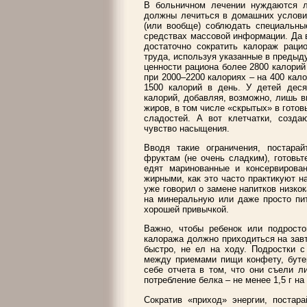
В больничном лечении нуждаются л
должны лечиться в домашних условия
(или вообще) соблюдать специальны
средствах массовой информации. Да 
достаточно сократить калораж раци
труда, используя указанные в предыд
ценности рациона более 2800 калорий
при 2000–2200 калориях – на 400 кал
1500 калорий в день. У детей деся
калорий, добавляя, возможно, лишь в
жиров, в том числе «скрытых» в готов
сладостей. А вот клетчатки, созд
чувство насыщения.
Вводя такие ограничения, постара
фруктам (не очень сладким), готовьт
едят маринованные и консервирова
жирными, как это часто практикуют н
уже говорил о замене напитков низко
на минеральную или даже просто пит
хорошей привычкой.
Важно, чтобы ребенок или подрост
калоража должно приходиться на завт
быстро, не ел на ходу. Подростки 
между приемами пищи конфету, бутер
себе отчета в том, что они съели л
потребление белка – не менее 1,5 г на 
Сократив «приход» энергии, постара