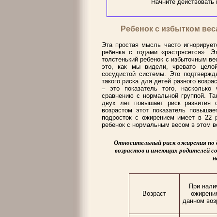
Начните действовать и
Ребенок с избытком вес
Эта простая мысль часто игнорирует
ребенка с годами «растрясется». Э
толстенький ребенок с избыточным ве
это, как мы видели, чревато цело
сосудистой системы. Это подтвержд
такого риска для детей разного возра
– это показатель того, насколько
сравнению с нормальной группой. Та
двух лет повышает риск развития о
возрастом этот показатель повышает
подросток с ожирением имеет в 22 
ребенок с нормальным весом в этом в
Относительный риск ожирения по д
возрастов и имеющих родителей со
н
При нали
Возраст
ожирени
данном воз