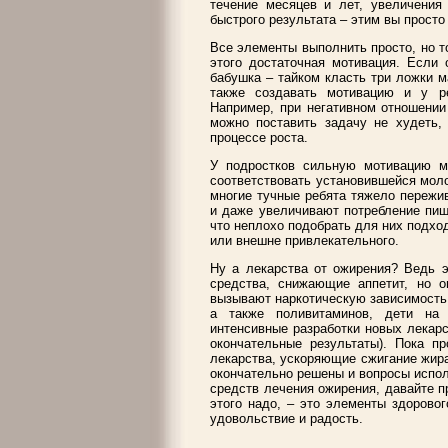
течение месяцев и лет, увеличения 
быстрого результата – этим вы просто
Все элементы выполнить просто, но т
этого достаточная мотивация. Если 
бабушка – тайком класть три ложки 
также создавать мотивацию и у ре
Например, при негативном отношении
можно поставить задачу не худеть, 
процессе роста.
У подростков сильную мотивацию м
соответствовать установившейся мол
многие тучные ребята тяжело пережи
и даже увеличивают потребление пищи
что неплохо подобрать для них подход
или внешне привлекательного.
Ну а лекарства от ожирения? Ведь э
средства, снижающие аппетит, но о
вызывают наркотическую зависимость. 
а также поливитаминов, дети на 
интенсивные разработки новых лекарс
окончательные результаты). Пока пр
лекарства, ускоряющие сжигание жира
окончательно решены и вопросы испол
средств лечения ожирения, давайте п
этого надо, – это элементы здорово
удовольствие и радость.