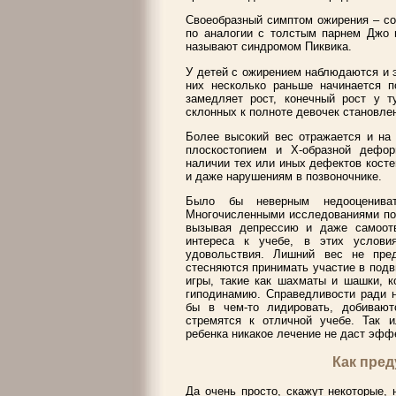
Своеобразный симптом ожирения – со
по аналогии с толстым парнем Джо и
называют синдромом Пиквика.
У детей с ожирением наблюдаются и э
них несколько раньше начинается по
замедляет рост, конечный рост у т
склонных к полноте девочек становле
Более высокий вес отражается и на 
плоскостопием и Х-образной дефо
наличии тех или иных дефектов кост
и даже нарушениям в позвоночнике.
Было бы неверным недооцениват
Многочисленными исследованиями пок
вызывая депрессию и даже самоот
интереса к учебе, в этих услови
удовольствия. Лишний вес не пред
стесняются принимать участие в подв
игры, такие как шахматы и шашки, к
гиподинамию. Справедливости ради н
бы в чем-то лидировать, добивают
стремятся к отличной учебе. Так и
ребенка никакое лечение не даст эфф
Как пре
Да очень просто, скажут некоторые, 