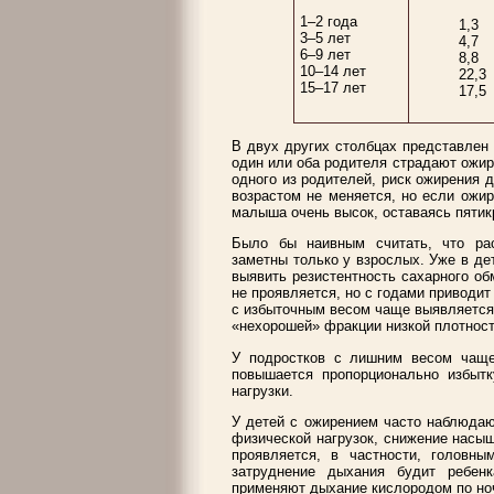
1–2 года
1,3
3–5 лет
4,7
6–9 лет
8,8
10–14 лет
22,3
15–17 лет
17,5
В двух других столбцах представлен 
один или оба родителя страдают ожир
одного из родителей, риск ожирения 
возрастом не меняется, но если ожир
малыша очень высок, оставаясь пятик
Было бы наивным считать, что ра
заметны только у взрослых. Уже в де
выявить резистентность сахарного об
не проявляется, но с годами приводит
с избыточным весом чаще выявляется 
«нехорошей» фракции низкой плотност
У подростков с лишним весом чаще
повышается пропорционально избытк
нагрузки.
У детей с ожирением часто наблюдаю
физической нагрузок, снижение насы
проявляется, в частности, головн
затруднение дыхания будит ребен
применяют дыхание кислородом по но