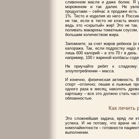
сливочном масле и даже более. Я 
мороженом и так далее. Не увле
продуктами – сейчас в продаже есть
1%. Тесто и изделия из него в Росс
не так, если в тесто не класть мно
ведь это «скрытый» жир! Это не так
поливать макароны томатным соусом,
большим количеством жира.
Запомните, за счет жиров ребенок (и
калоража. Так, если подростку надо 
лишь 600 калорий – а это 70 г в день
например, 100 г вареной колбасы соде
Не приучайте ребят к сладкому:
злоупотреблении – масса.
И конечно, физическая активность. 
спорт –отлично; пешие и лыжные про
одного раза в месяц; наколоть дрова
картошку – все это должно стать част
обязанностью.
Как лечить
Это сложнейшая задача, вряд ли к
успеха. И не потому, что врачи не 
комплайентности – готовности пациен
выполнении.