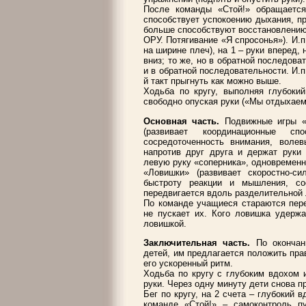
После команды «Стой!» обращается
способствует успокоению дыхания, п
больше способствуют восстановлению
ОРУ. Потягивание «Я спросонья»). И.п
на ширине плеч), на 1 – руки вперед, н
вниз; то же, но в обратной последоват
и в обратной последовательности. И.п
й такт прыгнуть как можно выше.
Ходьба по кругу, выполняя глубоки
свободно опуская руки («Мы отдыхаем
Основная часть.
Подвижные игры «С
(развивает координационные с
сосредоточенность внимания, волев
напротив друг друга и держат руки
левую руку «соперника», одновременн
«Ловишки» (развивает скоростно-си
быстроту реакции и мышления, сос
передвигается вдоль разделительной 
По команде учащиеся стараются пере
не пускает их. Кого ловишка удержа
ловишкой.
Заключительная часть.
По окончани
детей, им предлагается положить пра
его ускоренный ритм.
Ходьба по кругу с глубоким вдохом 
руки. Через одну минуту дети снова п
Бег по кругу, на 2 счета – глубокий 
команде «Стой!» – самоконтроль п