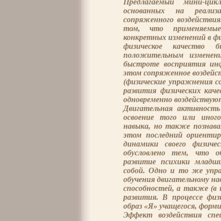
Предлагаемый мини-ци
основанных на реализ
сопряженного воздействия
том, что применяемые
конкретных изменений в фи
физическое качество б
положительным изменени
быстроте восприятия ин
этом сопряженное воздейст
(физические упражнения с
развития физических каче
одновременно воздействуют
Двигательная активность
освоение того или иног
навыка, но также познав
этом последний ориентир
динамики своего физичес
обусловлено тем, что о
развитие психики младш
собой. Одно и то же упр
обучения двигательному на
способностей, а также (в 
развития. В процессе фи
образ «Я» учащегося, форми
Эффект воздействия спе