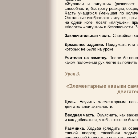
«Журавли и лягушки» (развивает 
способности, быстроту реакции, сосре
Часть учащихся (меньшая по количе
Остальные изображают лягушек, прыг
на одной ноге, ловят «лягушек», пр
«болоте» «лягушки» в безопасности. 
Заключительная часть.
Спокойная хо
Домашнее задание.
Придумать или в
которых не было на уроке.
Учителю на заметку.
После беговых
каком положении рук легче выполнять
Урок 3.
«Элементарные навыки само
двигате
Цель.
Научить элементарным навык
двигательной активности.
Вводная часть.
Объяснить, как важно
и как добиваться, чтобы этого не был
Разминка.
Ходьба (следить за осанк
спиной вперед; спокойная ходьб
упражнений (поднять и опустить руки).