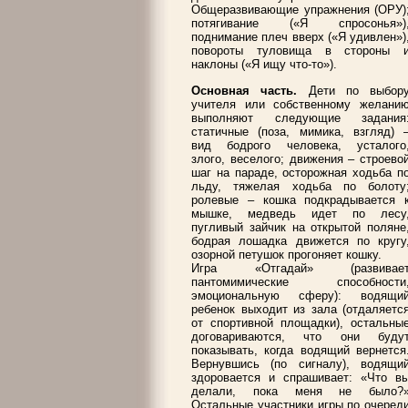
Общеразвивающие упражнения (ОРУ)
потягивание («Я спросонья»)
поднимание плеч вверх («Я удивлен»)
повороты туловища в стороны 
наклоны («Я ищу что-то»).
Основная часть.
Дети по выбор
учителя или собственному желани
выполняют следующие задания
статичные (поза, мимика, взгляд) 
вид бодрого человека, усталого
злого, веселого; движения – строево
шаг на параде, осторожная ходьба п
льду, тяжелая ходьба по болоту
ролевые – кошка подкрадывается 
мышке, медведь идет по лесу
пугливый зайчик на открытой поляне
бодрая лошадка движется по кругу
озорной петушок прогоняет кошку.
Игра «Отгадай» (развивае
пантомимические способности
эмоциональную сферу): водящи
ребенок выходит из зала (отдаляетс
от спортивной площадки), остальны
договариваются, что они буду
показывать, когда водящий вернется
Вернувшись (по сигналу), водящи
здоровается и спрашивает: «Что в
делали, пока меня не было?
Остальные участники игры по очеред