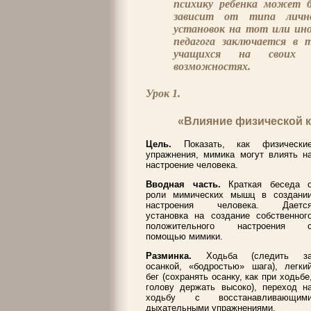
психику ребенка может б
зависит от типа личн
установок на тот или ино
педагога заключается в 
учащихся на своих и
возможностях.
Урок 1.
«Влияние физической к
Цель.
Показать, как физически
упражнения, мимика могут влиять н
настроение человека.
Вводная часть.
Краткая беседа 
роли мимических мышц в создани
настроения человека. Даетс
установка на создание собственног
положительного настроения 
помощью мимики.
Разминка.
Ходьба (следить з
осанкой, «бодростью» шага), легки
бег (сохранять осанку, как при ходьбе
голову держать высоко), переход н
ходьбу с восстанавливающим
дыхательными упражнениями.