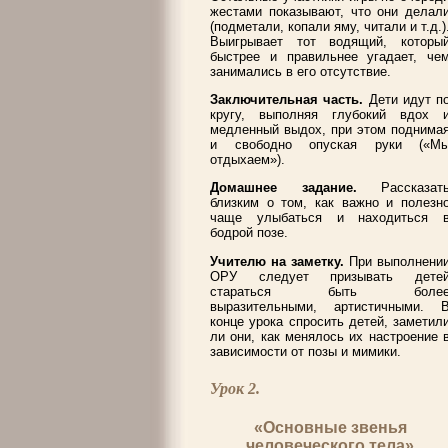
жестами показывают, что они делал
(подметали, копали яму, читали и т.д.)
Выигрывает тот водящий, которы
быстрее и правильнее угадает, че
занимались в его отсутствие.
Заключительная часть.
Дети идут п
кругу, выполняя глубокий вдох 
медленный выдох, при этом поднима
и свободно опуская руки («М
отдыхаем»).
Домашнее задание.
Рассказат
близким о том, как важно и полезн
чаще улыбаться и находиться 
бодрой позе.
Учителю на заметку.
При выполнени
ОРУ следует призывать дете
стараться быть боле
выразительными, артистичными. 
конце урока спросить детей, заметил
ли они, как менялось их настроение 
зависимости от позы и мимики.
Урок 2.
«Основные звенья
человеческого тела»