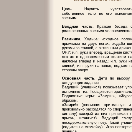
Цель.
Научить чувствоват
собственное тело по его основны
звеньям.
Вводная часть.
Краткая беседа 
роли основных звеньев человеческого 
Разминка.
Ходьба: исходное положе
прыжками на двух ногах; ходьба ши
руками за спиной, с активными движен
ОРУ: и.п. руки вперед, вращение кистя
локтях с одновременным сжатием пал
наклоны вперед и назад; и.п. руки н
спиной; и.п. руки на поясе, подъем
стороны вверх.
Основная часть.
Дети по выбору 
следующие задания.
Ведущий (учащийся) показывает упр
выполняют их. Поощряются оригиналь
Подвижные игры: «Замри!», «Жура
образом.
«Замри!» (развивает зрительную и
произвольно расходятся по спортивно
сигналу) каждый из них принимает п
прыгун, штангист). Ведущий смот
несодержательную позу. Такой учащи
(садится на скамейку). Игра повторя
правила.