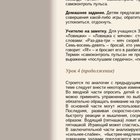
самоконтроль пульса.
Домашнее задание.
Детям предлагает
совершения какой-либо игры; обрати
успокоиться, отдохнуть.
Учителю на заметку.
Для учащихся 3-
«Ловишки» – «Ловишка с мячом»: сто
словами: «Раз-два-три – мяч скорей
Семь-восемь-девять – бросай, кто уме
говорит: «Я!» – и бросает его в разбе
Термин «самоконтроль пульса» не про
выражение «послушаем сердечко», «п
Урок 4 (продолжение)
Строится по аналогии с предыдущим
теме следует внести некоторые измене
Во вводной части опросить детей о
можно применять упражнения по выбо
обязательно обращать внимание на пр
В основной части могут использова
Последняя, развивая скоростно-си
быстроту реакции и мышления, соср
образом. Водящий (пятнашка) ловит и
пятнашкой. Играющий может спастись,
В заключительной части анализирую
«сильнее-слабее», «быстрее-медле
домашнем задании предлагается все