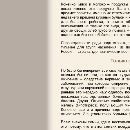
Конечно, мясо и молоко – продукты 
веков именно эти продукты были н
предмет зависти, именно их стремилис
недавнего времени куриный бульон и 
для больного ребенка, а эпитет «
обозначения не только его вида, но и
другие овощи, хлеб грубого помола 
полностью без нее обойтись, то это л
Справедливости ради надо сказать, 
типичен для групп населения, из п
Россия – страна, где практически все 
Только 
Но было бы неверным все сваливать т
сколько бы ни ели, остаются худым
ожирение – следствие нервных и эн
заболеваний, при которых ожирение 
структур или нарушений в секреции г
раньше это нередко наблюдалось пос
несколько наследственных болезней,
болезнь Дауна. Ожирение свойствен
железы (гипотиреоз), получающим мно
Конечно, все эти причины надо при
ожирением. И в целом таких больных 
Всем знакомы семьи, где в нескольки
это потому, что в этих семьях всегда