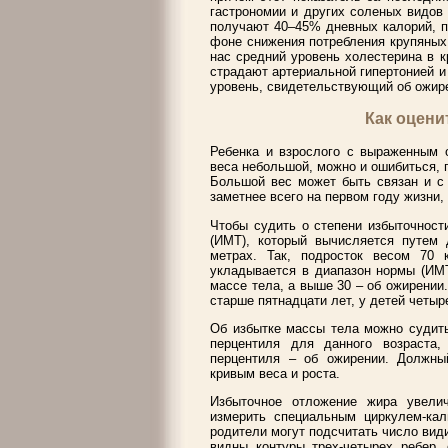
гастрономии и других соленых видов
получают 40–45% дневных калорий, п
фоне снижения потребления крупяных 
нас средний уровень холестерина в 
страдают артериальной гипертонией 
уровень, свидетельствующий об ожир
Как оцени
Ребенка и взрослого с выраженным о
веса небольшой, можно и ошибиться, п
Большой вес может быть связан и с
заметнее всего на первом году жизни, 
Чтобы судить о степени избыточност
(ИМТ), который вычисляется путем 
метрах. Так, подросток весом 70
укладывается в диапазон нормы (ИМТ
массе тела, а выше 30 – об ожирении
старше пятнадцати лет, у детей четы
Об избытке массы тела можно судить
перцентиля для данного возраста,
перцентиля – об ожирении. Должны
кривым веса и роста.
Избыточное отложение жира увели
измерить специальным циркулем-ка
родители могут подсчитать число види
видны контуры трех-четырех ребер,