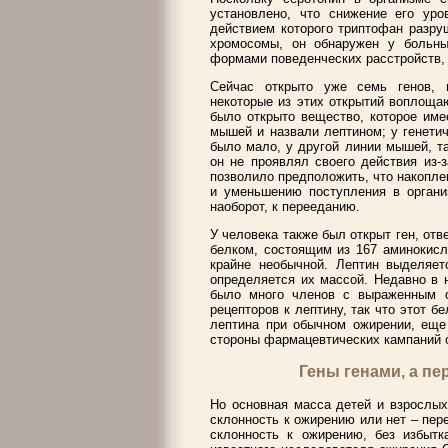
установлено, что снижение его уро
действием которого триптофан разру
хромосомы, он обнаружен у больны
формами поведенческих расстройств
Сейчас открыто уже семь генов, 
некоторые из этих открытий воплощаю
было открыто вещество, которое име
мышей и назвали лептином; у генети
было мало, у другой линии мышей, т
он не проявлял своего действия из-
позволило предположить, что накопле
и уменьшению поступления в органи
наоборот, к перееданию.
У человека также был открыт ген, от
белком, состоящим из 167 аминокисл
крайне необычной. Лептин выделяет
определяется их массой. Недавно в 
было много членов с выраженным о
рецепторов к лептину, так что этот б
лептина при обычном ожирении, еще 
стороны фармацевтических кампаний 
Гены генами, а пе
Но основная масса детей и взрослы
склонность к ожирению или нет – пер
склонность к ожирению, без избыт