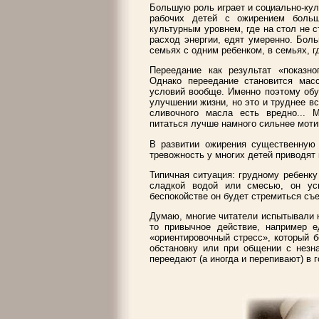
Большую роль играет и социально-кул
рабочих детей с ожирением боль
культурным уровнем, где на стол не
расход энергии, едят умеренно. Бол
семьях с одним ребенком, в семьях, г
Переедание как результат «показно
Однако переедание становится мас
условий вообще. Именно поэтому обу
улучшении жизни, но это и труднее вс
сливочного масла есть вредно... 
питаться лучше намного сильнее моти
В развитии ожирения существенную 
тревожность у многих детей приводят
Типичная ситуация: грудному ребенку
сладкой водой или смесью, он ус
беспокойстве он будет стремиться съе
Думаю, многие читатели испытывали н
то привычное действие, например е
«ориентировочный стресс», который 
обстановку или при общении с незн
переедают (а иногда и перепивают) в г