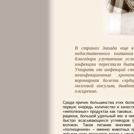
В странах Запада еще в
недостаточного питани
благодаря улучшению ус
инфекции перестали быт
Умирать от инфекций ста
неинфекционные хронич
коронарная болезнь сердц
мозговой инсульт, диабе
ожирение.
Среди причин большинства этих боле
первую очередь количество и качест
«неполезных» продуктах как таковых
рациона, большой удельный вес в не
быстро всасывающихся углеводов (
волокон. Такое питание многими
«полноценное» – именно животных пр
избыток этих продуктов ведет к уве