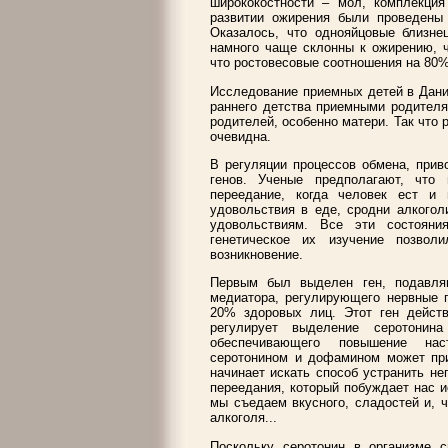
ширококостности – мол, комплекция
развитии ожирения были проведены 
Оказалось, что однояйцовые близне
намного чаще склонны к ожирению, ч
что ростовесовые соотношения на 80%
Исследование приемных детей в Дани
раннего детства приемными родителя
родителей, особенно матери. Так что
очевидна.
В регуляции процессов обмена, прив
генов. Ученые предполагают, что
переедание, когда человек ест и
удовольствия в еде, сродни алкогол
удовольствиям. Все эти состояни
генетическое их изучение позвол
возникновение.
Первым был выделен ген, подавля
медиатора, регулирующего нервные 
20% здоровых лиц. Этот ген дейст
регулирует выделение серотонина
обеспечивающего повышение нас
серотонином и дофамином может прив
начинает искать способ устранить не
переедания, который побуждает нас 
мы съедаем вкусного, сладостей и, 
алкоголя...
Поскольку серотонин в организме с