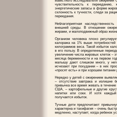
известного исследователя ожирения 
чувствительность к перееданию, 
энергетические запасы в форме жиров
склонность к тучности, следи за рац
переедания.
Неблагоприятная наследственность
внешней среды. В отношении ожире
жирами, и малоподвижный образ жизн
Организм человека плохо регулируе
калоража на 1% выше потребностей 
килограммов веса. Такой избыток кал
в его пользу. В определенные перио
увеличение числа жировых клеток – э
месяца беременности и на первом го
малышу дают слишком много, у него
исчезают при похудании – в них про
«просят есть» и при хорошем питании
Нередко у детей с ожирением выявля
– отсутствие завтрака и излишне б
привычка все время жевать в течение
США, – картофельные и другие хруст
напитки или соки. И хотя каждый
получается избыток.
Тучные дети предпочитают привычну
характерна и тахифагия – очень быст
медленно, наступает, когда ребенок у