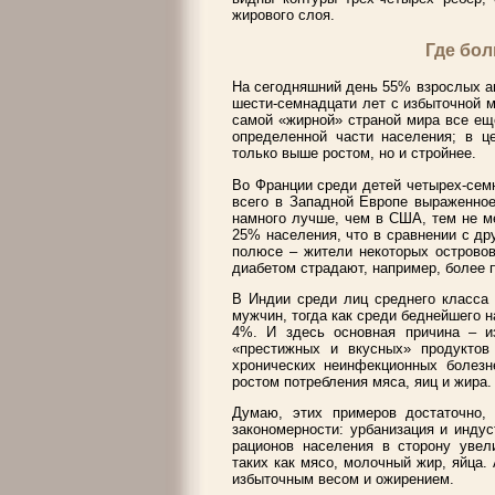
жирового слоя.
Где бо
На сегодняшний день 55% взрослых а
шести-семнадцати лет с избыточной ма
самой «жирной» страной мира все ещ
определенной части населения; в ц
только выше ростом, но и стройнее.
Во Франции среди детей четырех-сем
всего в Западной Европе выраженно
намного лучше, чем в США, тем не м
25% населения, что в сравнении с др
полюсе – жители некоторых островов
диабетом страдают, например, более 
В Индии среди лиц среднего класса
мужчин, тогда как среди беднейшего 
4%. И здесь основная причина – и
«престижных и вкусных» продуктов
хронических неинфекционных болезне
ростом потребления мяса, яиц и жира.
Думаю, этих примеров достаточно,
закономерности: урбанизация и инду
рационов населения в сторону увел
таких как мясо, молочный жир, яйца.
избыточным весом и ожирением.