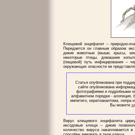
Клещевой энцефалит – природно-очаг
Передается он главным образом ик
дикие животные (мыши, крысы, земл
некоторые птицы, домашние копыт
(пищевой) путь инфицирования – ч
окружающих опасности не представля
Статья опубликована при поддер
сайте опубликована информаци
фотографиями и подробными оп
алфавитном порядке - алопеция, б
импетиго, кератоакантома, лепра 
Вы можете
з
Вирус клещевого энцефалита цирк
иксодовые клещи – дикие позвоно
количество вируса накапливается в
способен зимовать в теле клеща.