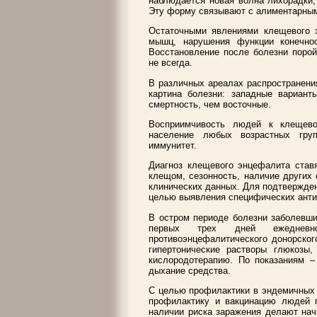
наблюдается новая волна лихорадки,
Эту форму связывают с алиментарным
Остаточными явлениями клещевого 
мышц, нарушения функции конечнос
Восстановление после болезни порой
не всегда.
В различных ареалах распространени
картина болезни: западные вариан
смертность, чем восточные.
Восприимчивость людей к клещево
население любых возрастных груп
иммунитет.
Диагноз клещевого энцефалита ставя
клещом, сезонность, наличие других 
клинических данных. Для подтвержден
целью выявления специфических антит
В остром периоде болезни заболевши
первых трех дней ежеднев
противоэнцефалитического донорског
гипертонические растворы глюкозы,
кислородотерапию. По показаниям –
дыхание средства.
С целью профилактики в эндемичных 
профилактику и вакцинацию людей п
наличии риска заражения делают начи