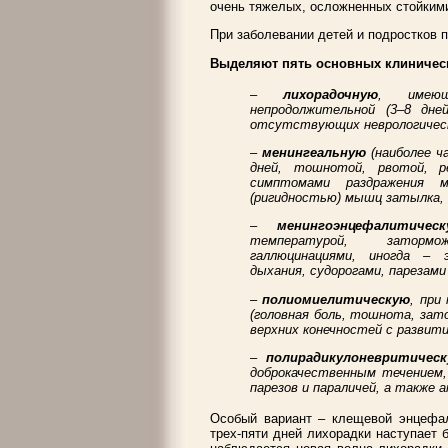
очень тяжелых, осложненных стойким
При заболевании детей и подростков 
Выделяют пять основных клиничес
–
лихорадочную
, имеющ
непродолжительной (3–8 дне
отсутствующих неврологичес
–
менингеальную
(наиболее ч
дней, тошнотой, рвотой, р
симптомами раздражения м
(ригидностью) мышц затылка, 
–
менингоэнцефалитическ
температурой, затормо
галлюцинациями, иногда – 
дыхания, судорогами, парезами
–
полиомиелитическую
, при
(головная боль, тошнота, зат
верхних конечностей с разви
–
полирадикулоневритичес
доброкачественным течением
парезов и параличей, а также
Особый вариант – клещевой энцефал
трех-пяти дней лихорадки наступает 