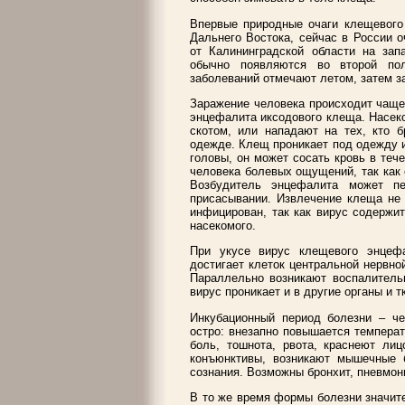
Впервые природные очаги клещевого
Дальнего Востока, сейчас в России о
от Калининградской области на зап
обычно появляются во второй пол
заболеваний отмечают летом, затем 
Заражение человека происходит чаще
энцефалита иксодового клеща. Насек
скотом, или нападают на тех, кто 
одежде. Клещ проникает под одежду и
головы, он может сосать кровь в теч
человека болевых ощущений, так как
Возбудитель энцефалита может пе
присасывании. Извлечение клеща не 
инфицирован, так как вирус содержи
насекомого.
При укусе вирус клещевого энцеф
достигает клеток центральной нервно
Параллельно возникают воспалительн
вирус проникает и в другие органы и т
Инкубационный период болезни – че
остро: внезапно повышается температ
боль, тошнота, рвота, краснеют лиц
конъюнктивы, возникают мышечные б
сознания. Возможны бронхит, пневмон
В то же время формы болезни значит