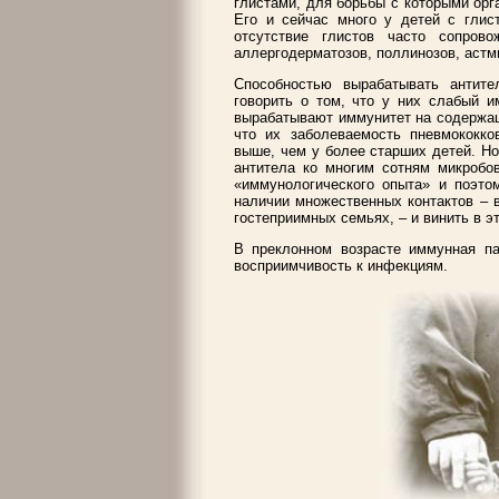
глистами, для борьбы с которыми орг
Его и сейчас много у детей с глист
отсутствие глистов часто сопров
аллергодерматозов, поллинозов, астм
Способностью вырабатывать антит
говорить о том, что у них слабый и
вырабатывают иммунитет на содержащ
что их заболеваемость пневмококко
выше, чем у более старших детей. Н
антитела ко многим сотням микробов
«иммунологического опыта» и поэто
наличии множественных контактов – в
гостеприимных семьях, – и винить в э
В преклонном возрасте иммунная па
восприимчивость к инфекциям.