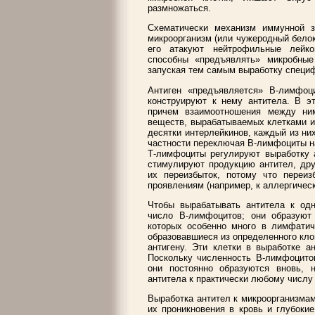
размножаться.
Схематически механизм иммунной з
микроорганизм (или чужеродный белок
его атакуют нейтрофильные лейко
способны «предъявлять» микробные
запуская тем самым выработку специф
Антиген «предъявляется» В-лимфоц
конструируют к нему антитела. В э
причем взаимоотношения между ни
веществ, вырабатываемых клетками и
десятки интерлейкинов, каждый из них
частности переключая В-лимфоциты н
Т-лимфоциты регулируют выработку а
стимулируют продукцию антител, дру
их переизбыток, потому что переи
проявлениям (например, к аллергическ
Чтобы вырабатывать антитела к одн
число В-лимфоцитов; они образуют
которых особенно много в лимфатиче
образовавшиеся из определенного кл
антигену. Эти клетки в выработке а
Поскольку численность В-лимфоцитов
они постоянно образуются вновь, 
антитела к практически любому числу 
Выработка антител к микроорганизма
их проникновения в кровь и глубоки