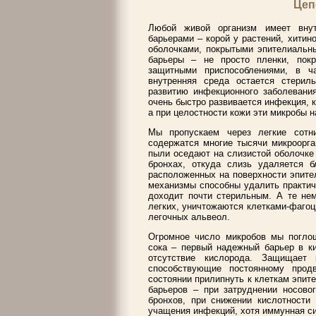
Цеп
Любой живой организм имеет вну
барьерами – корой у растений, хитин
оболочками, покрытыми эпителиальн
барьеры – не просто пленки, пок
защитными приспособлениями, в ча
внутренняя среда остается стерил
развитию инфекционного заболевания
очень быстро развивается инфекция, 
а при целостности кожи эти микробы н
Мы пропускаем через легкие сотн
содержатся многие тысячи микроорга
пыли оседают на слизистой оболочке
бронхах, откуда слизь удаляется 
расположенных на поверхности эпите
механизмы способны удалить практиче
доходит почти стерильным. А те нем
легких, уничтожаются клетками-фаго
легочных альвеол.
Огромное число микробов мы погло
сока – первый надежный барьер в к
отсутствие кислорода. Защищает 
способствующие постоянному прод
состоянии прилипнуть к клеткам эпите
барьеров – при затруднении носово
бронхов, при снижении кислотности
учащения инфекций, хотя иммунная си