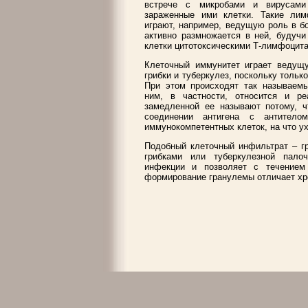
встрече с микробами и вирусами
зараженные ими клетки. Такие лим
играют, например, ведущую роль в бо
активно размножается в ней, будучи
клетки цитотоксическими Т-лимфоцит
Клеточный иммунитет играет ведущу
грибки и туберкулез, поскольку тольк
При этом происходят так называемы
ним, в частности, относится и р
замедленной ее называют потому, ч
соединении антигена с антитело
иммунокомпетентных клеток, на что ух
Подобный клеточный инфильтрат – г
грибками или туберкулезной палоч
инфекции и позволяет с течением
формирование гранулемы отличает хр