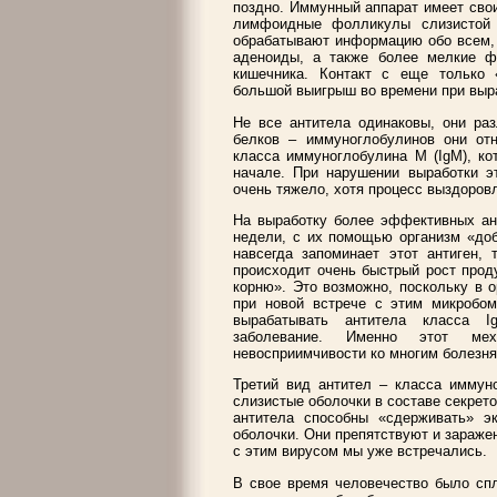
поздно. Иммунный аппарат имеет сво
лимфоидные фолликулы слизистой 
обрабатывают информацию обо всем, 
аденоиды, а также более мелкие фо
кишечника. Контакт с еще только
большой выигрыш во времени при выра
Не все антитела одинаковы, они раз
белков – иммуноглобулинов они отн
класса иммуноглобулина М (IgM), ко
начале. При нарушении выработки э
очень тяжело, хотя процесс выздоровл
На выработку более эффективных ант
недели, с их помощью организм «доб
навсегда запоминает этот антиген, 
происходит очень быстрый рост прод
корню». Это возможно, поскольку в 
при новой встрече с этим микробом
вырабатывать антитела класса I
заболевание. Именно этот мех
невосприимчивости ко многим болезня
Третий вид антител – класса иммуно
слизистые оболочки в составе секрето
антитела способны «сдерживать» э
оболочки. Они препятствуют и зараж
с этим вирусом мы уже встречались.
В свое время человечество было сп