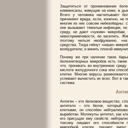
Защититься от проникновения бол
комменсалы, живущие на коже, в дых
Всего у человека насчитывают бо
причиняют вреда, если, конечно, не 
многие из них совсем небезобидны: с
они вызывают тяжелые инфекции, но
среду, не дают «чужим» микробам,
невосприимчивости, ее заселить. Ж
поэтому нельзя необдуманно, «на
средства. Тогда гибнут «наши» микро
возбудители; и винить плохой иммунит
Почему же при наличии таких барь
болезнетворных микробов есть такие
что, проникать во внутреннюю среду
кислоте желудочного сока или способ
клетки. Многие вирусы размножаютс
успевают вычистить их всех. Вот в та
система.
Анти
Антиген – это белковое вещество, спо
антитело – это белок, который в
клетками, он способен нейтрализова
выработан. Молекулы антител, как кл
его присущих ему свойств; нейтрали
токсину лишают его способности п
микробной клетки, лишают вирус