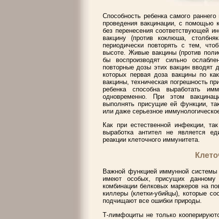
Способность ребенка самого раннего
проведения вакцинации, с помощью к
без перенесения соответствующей ин
вакцину (против коклюша, столбняк
периодически повторять с тем, что
высоте. Живые вакцины (против полио
бы воспроизводят сильно ослаблен
повторные дозы этих вакцин вводят д
которых первая доза вакцины по как
вакцины, техническая погрешность при
ребенка способна выработать имм
одновременно. При этом вакцинац
выполнять присущие ей функции, так
или даже серьезное иммунологическое
Как при естественной инфекции, так
выработка антител не является ед
реакции клеточного иммунитета.
Клето
Важной функцией иммунной системы я
имеют особых, присущих данному 
комбинации белковых маркеров на по
киллеры (клетки-убийцы), которые с
подчищают все ошибки природы.
Т-лимфоциты не только кооперируютс