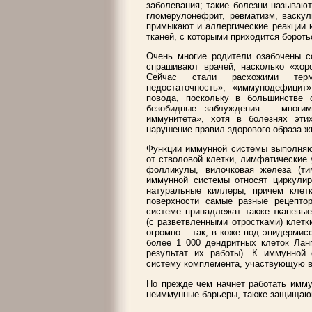
заболевания; такие болезни называют
гломерулонефрит, ревматизм, васкул
примыкают и аллергические реакции 
тканей, с которыми приходится бороть
Очень многие родители озабочены с
спрашивают врачей, насколько «хор
Сейчас стали расхожими терм
недостаточность», «иммунодефицит
повода, поскольку в большинстве
безобидные заблуждения – многим
иммунитета», хотя в болезнях эт
нарушение правил здорового образа ж
Функции иммунной системы выполняют
от стволовой клетки, лимфатические
фолликулы, вилочковая железа (ти
иммунной системы относят циркули
натуральные киллеры, причем клет
поверхности самые разные рецепто
системе принадлежат также тканевые
(с разветвленными отростками) клетк
огромно – так, в коже под эпидерми
более 1 000 дендритных клеток Ланг
результат их работы). К иммунной
систему комплемента, участвующую в
Но прежде чем начнет работать имму
неиммунные барьеры, также защищаю