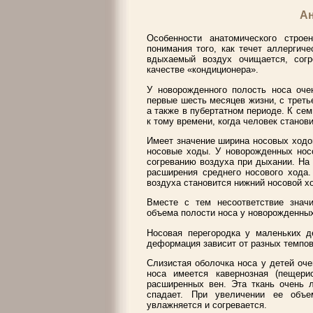
Ан
Особенности анатомического стро
понимания того, как течет аллергиче
вдыхаемый воздух очищается, согр
качестве «кондиционера».
У новорожденного полость носа оче
первые шесть месяцев жизни, с треть
а также в пубертатном периоде. К сем
к тому времени, когда человек станов
Имеет значение ширина носовых ходо
носовые ходы. У новорожденных нос
согреванию воздуха при дыхании. На 
расширения среднего носового хода
воздуха становится нижний носовой х
Вместе с тем несоответствие знач
объема полости носа у новорожденных
Носовая перегородка у маленьких д
деформация зависит от разных темпов
Слизистая оболочка носа у детей оч
носа имеется кавернозная (пещерис
расширенных вен. Эта ткань очень л
спадает. При увеличении ее объе
увлажняется и согревается.