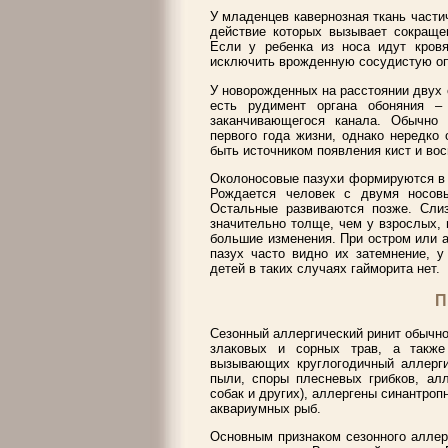
У младенцев кавернозная ткань части
действие которых вызывает сокраще
Если у ребенка из носа идут кровя
исключить врожденную сосудистую опу
У новорожденных на расстоянии двух 
есть рудимент органа обоняния –
заканчивающегося канала. Обычно 
первого года жизни, однако нередко
быть источником появления кист и во
Околоносовые пазухи формируются в п
Рождается человек с двумя носов
Остальные развиваются позже. Слиз
значительно толще, чем у взрослых,
большие изменения. При остром или а
пазух часто видно их затемнение, у
детей в таких случаях гайморита нет.
П
Сезонный аллергический ринит обычн
злаковых и сорных трав, а также
вызывающих круглогодичный аллерг
пыли, споры плесневых грибков, ал
собак и других), аллергены синантроп
аквариумных рыб.
Основным признаком сезонного аллерг