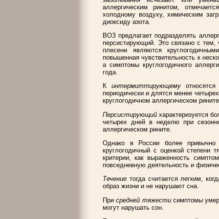
аллергическим ринитом, отмечаетс
холодному воздуху, химическим загр
диоксиду азота.
ВОЗ предлагает подразделять аллерг
персистирующий. Это связано с тем, 
плесени являются круглогодичным
повышенная чувствительность к неско
а симптомы круглогодичного аллерги
года.
К
интермиттирующему
относятся
периодически и длятся менее четырех
круглогодичном аллергическом рините
Персистирующий
характеризуется бо
четырех дней в неделю при сезонн
аллергическом рините.
Однако в России более привычно 
круглогодичный с оценкой степени т
критерии, как выраженность симптом
повседневную деятельность и физичес
Течение
тогда считается легким, ко
образ жизни и не нарушают сна.
При
средней тяжести
симптомы умер
могут нарушать сон.