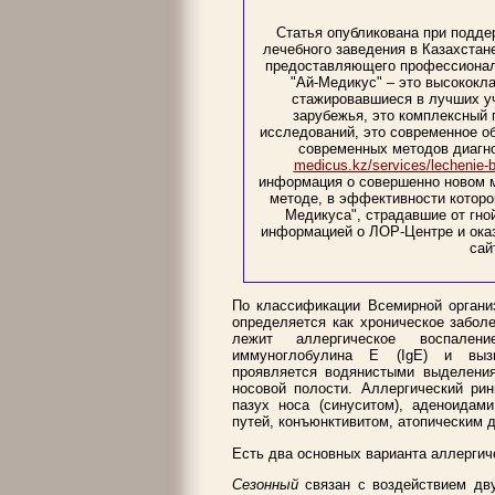
Статья опубликована при подде
лечебного заведения в Казахста
предоставляющего профессиональ
"Ай-Медикус" – это высококл
стажировавшиеся в лучших уч
зарубежья, это комплексный 
исследований, это современное о
современных методов диагно
medicus.kz/services/lechenie-b/
информация о совершенно новом м
методе, в эффективности которо
Медикуса", страдавшие от гно
информацией о ЛОР-Центре и ока
сай
По классификации Всемирной организ
определяется как хроническое заболе
лежит аллергическое воспален
иммуноглобулина Е (IgE) и вызв
проявляется водянистыми выделения
носовой полости. Аллергический ри
пазух носа (синуситом), аденоидам
путей, конъюнктивитом, атопическим д
Есть два основных варианта аллергиче
Сезонный
связан с воздействием дв