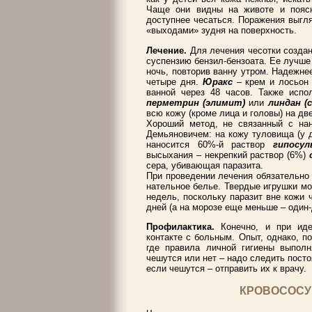
Чаще они видны на животе и поясни
доступнее чесаться. Поражения выгля
«выходами» зудня на поверхность.
Лечение.
Для лечения чесотки создан
суспензию бензил-бензоата. Ее лучше 
ночь, повторив ванну утром. Надежне
четыре дня.
Юракс
– крем и лосьон
ванной через 48 часов. Также испо
перметрин (элимит)
или
линдан (с
всю кожу (кроме лица и головы) на дв
Хороший метод, не связанный с на
Демьяновичем: на кожу туловища (у д
наносится 60%-й раствор
гипосу
высыхания – некрепкий раствор (6%)
сера, убивающая паразита.
При проведении лечения обязательно 
нательное белье. Твердые игрушки мо
недель, поскольку паразит вне кожи 
дней (а на морозе еще меньше – один-
Профилактика.
Конечно, и при ид
контакте с больным. Опыт, однако, по
где правила личной гигиены выполн
чешутся или нет – надо следить посто
если чешутся – отправить их к врачу.
КРОВОСОСУ