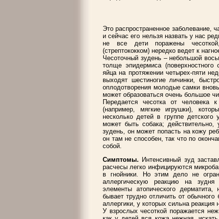
Это распространенное заболевание, ч
и сейчас его нельзя назвать у нас ре
не все дети поражены чесоткой
(стрептококком) нередко ведет к нагн
Чесоточный зудень – небольшой вось
толще эпидермиса (поверхностного 
яйца на протяжении четырех-пяти нед
выходят шестиногие личинки, быстр
оплодотворения молодые самки вновь 
может образоваться очень большое чи
Передается чесотка от человека к
(например, мягкие игрушки), кото
несколько детей в группе детского 
может быть собака; действительно, 
зудень, он может попасть на кожу ре
он там не способен, так что по оконч
собой.
Симптомы.
Интенсивный зуд заставл
расчесы легко инфицируются микроба
в гнойники. Но этим дело не огран
аллергическую реакцию на зудня 
элементы атопического дерматита, 
бывает трудно отличить от обычного 
аллергики, у которых сильна реакция 
У взрослых чесоткой поражается неж
как у детей вся кожа нежная, искат