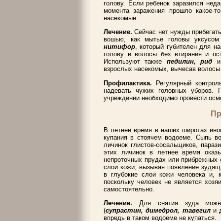
голову. Если ребенок заразился неда
момента заражения прошло какое-т
насекомые.
Лечение.
Сейчас нет нужды прибегать
вошью, как мытье головы уксусом 
нитифор
, который губителен для н
голову и волосы без втирания и ос
Используют также
педилин, рид
и
взрослых насекомых, вычесав волосы
Профилактика.
Регулярный контрол
надевать чужих головных уборов. 
учреждении необходимо провести осмо
Пр
В летнее время в наших широтах ино
купания в стоячем водоеме. Сыпь во
личинок глистов-сосальщиков, параз
этих личинок в летнее время оказ
непроточных прудах или прибрежных 
слои кожи, вызывая появление зудящи
в глубокие слои кожи человека и, 
поскольку человек не является хозя
самостоятельно.
Лечение.
Для снятия зуда можно
(
супрастин, димедрол, тавегил
и 
впредь в таком водоеме не купаться.