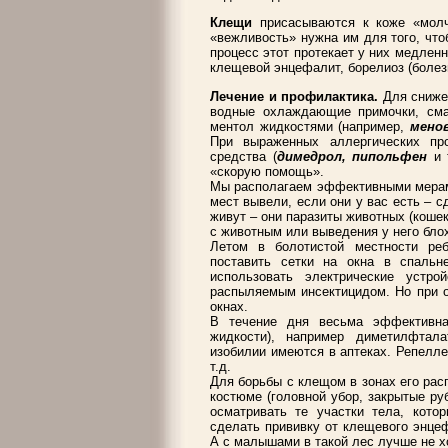
Клещи
присасываются к коже «молч
«вежливость» нужна им для того, что
процесс этот протекает у них медленн
клещевой энцефалит, борелиоз (болез
Лечение и профилактика.
Для сниже
водные охлаждающие примочки, см
ментол жидкостями (например,
мено
При выраженных аллергических про
средства (
димедрол, пипольфен
и 
«скорую помощь».
Мы располагаем эффективными мерам
мест вывели, если они у вас есть – с
живут – они паразиты животных (кошек
с животным или выведения у него бло
Летом в болотистой местности ре
поставить сетки на окна в спаль
использовать электрические устро
распыляемым инсектицидом. Но при о
окнах.
В течение дня весьма эффективна
жидкости), например диметилфтал
изобилии имеются в аптеках. Репелле
т.д.
Для борьбы с клещом в зонах его рас
костюме (головной убор, закрытые ру
осматривать те участки тела, кото
сделать прививку от клещевого энце
А с малышами в такой лес лучше не х