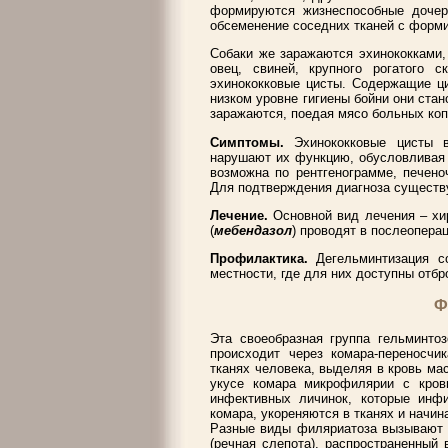
формируются жизнеспособные дочер
обсеменение соседних тканей с форми
Собаки же заражаются эхинококками,
овец, свиней, крупного рогатого с
эхинококковые цисты. Содержащие ци
низком уровне гигиены бойни они ста
заражаются, поедая мясо больных копы
Симптомы.
Эхинококковые цисты 
нарушают их функцию, обусловливая 
возможна по рентгенограмме, печено
Для подтверждения диагноза существ
Лечение.
Основной вид лечения – хи
(
мебендазол
) проводят в послеопера
Профилактика.
Дегельминтизация с
местности, где для них доступны отбр
Ф
Эта своеобразная группа гельминтоз
происходит через комара-переносчи
тканях человека, выделяя в кровь ма
укусе комара микрофилярии с кро
инфективных личинок, которые инф
комара, укореняются в тканях и начи
Разные виды филяриатоза вызывают р
(речная слепота), распространенный