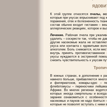
ЯДОВИ
К этой группе относятся
пчелы, ос
которые при укусах впрыскивают под
поражения, отек и болезненность ткан
состав обычно входит гистамин – ве
аллергических реакциях, которое и выз
Лечение.
Рабочая пчела при ужалив
удалить – соскрести так, чтобы не д
другие насекомые жала не оставляют
укуса или контакта с ядовитыми вол
алкоголем. Боль снижается, если мес
внутрь принять противогистаминное
укусы нуждаются в экстренной помощ
снизить чувствительность к укусам п
Тропич
В южных странах, в дополнение к ра
намного больше, прибавляются много
и филяриатозов, комары-эдес – пе
флеботомусы – переносчики лейшман
Африке. Во многих регионах водятся
которых иногда смертельны и всегд
заранее ознакомиться с особенност
насекомых и пауков не надо бояться –
которые не позволят вступать с ними в