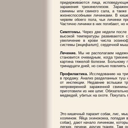
придерживаются лица, исповедующи
заражения трихинеллезом. Зараже
свинины или свиного сала, а также
жизнеспособными личинками. В киш
червям обоего пола, чьи личинки пр
Частично личинки в них погибают, но н
Симптомы.
Через две недели после 
высокой температуры развиваются с
увеличение в крови числа эозино
системы (
энцефалит)
, сердечной мыш
Лечение.
Мы не располагаем надежн
становится очевидным, когда трихин
картина тяжелой болезни. Больному
тринадцати дней, но сильно повлиять 
Профилактика.
Исследованию на три
в продажу. Анализ разделанных туш н
от инспекции. Недавние вспышки т
непроверенной зараженной свинин
приготовили из нее шпиг. Обязательн
медведей, убитых на охоте. Покупать 
Это кишечный паразит собак, лис, мы
хозяином. Яйца эхинококка, попадая 
собак), дают начало личинкам, котор
легких, печени, других тканях. Там 