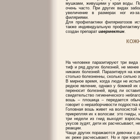
мушками, живущими у края воды. По
очень часто. При других видах забо
увеличение в размерах ног из-за
филяриями.
Для профилактики филяриатозов ист
также индивидуальную профилактик
создан препарат
ивермектин
.
КОЖ
На человеке паразитируют три вида
тиф и ряд других болезней, не менее
никаких болезней. Паразитируя на ко
столько болезненны, сколько сильно 
В мирное время, когда люди не испы
редкое явление, однако у бомжей их 
переносит болезней, вряд ли остави
свидетельство гигиенического неблаг
вошь – плошица – передается обыч
говорит о неразборчивости подростка 
Головная вошь живет на волосистой ч
прикрепляя их к волосам: это гниды, 
три недели из гнид выходят взрослы
укусов зудят, дети их расчесывают, 
реакции.
Чаще других поражаются девочки с д
их реже расчесывают. Но и при корот