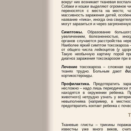
вокруг них возникает тканевая воспал
Собаки и кошки выделяют огромное чи
переносятся с места на место, ч
массивность заражения детей, особенн
название «пика», иногда она свидетел
могут заразиться и через загрязненну
Симптомы.
Образование большог
увеличением, болезненностью, ино
органов случаются расстройства нер
Наиболее яркий симптом токсокароза 
от общего числа лейкоцитов (у здо
Такую необычную картину порой пр
диагноз заражения токсокарозом при в
Лечение
токсокароза – сложная зад
тканях трудно. Больным дают
ди
кортикостероиды.
Профилактика.
Предотвратить зар
несложно – надо лишь периодически п
находятся в окружении ребенка. П
животного) нетрудно узнать у ветер
невыполнима (например, в местно
предотвратить контакт ребенка с почв
Т
Тканевые глисты – трихины поража
известны уже много веков, счит