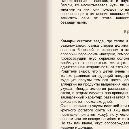
Членистоногие – насекомые и паук
Земли, их насчитывается чуть ли н
многими из них, они ползают по на
перенося при этом многие опасные б
защитить себя от этого нашеств
беззащитными.
К
Комары
обитают везде, где тепло и
размножаться, самка сперва должна
опасных болезней, в основном в ж
способны переносить малярию, геморр
Кровососущий
гнус
серьезно ослож
изобилуют в неопрятных жилищах.
единственная неприятность от этих с
Родители знают, что у детей очень 
только развивается зудящий волдырь
зудящие папулы темного цвета, об
аллергии на продукты выделения насе
укусах. Иногда аллергия развиваетс
отеки, в редких случаях она приводи
замедленный характер: развивается 
сохраняются несколько дней.
Очень неприятны укусы
слепней
или
крупного рогатого скота из яиц вы
портящие при этом кожу), но у чело
совсем или же вскоре погибает и «выг
Но так или иначе, укус сопровождае
неделю и дольше.