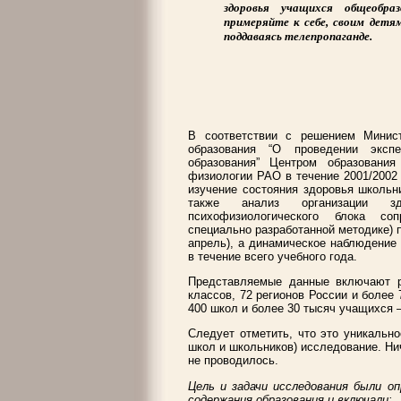
здоровья учащихся общеобра
примеряйте к себе, своим детя
поддаваясь телепропаганде.
В соответствии с решением Минис
образования “О проведении эксп
образования” Центром образовани
физиологии РАО в течение 2001/2002
изучение состояния здоровья школьни
также анализ организации зд
психофизиологического блока соп
специально разработанной методике) п
апрель), а динамическое наблюдение
в течение всего учебного года.
Представляемые данные включают р
классов, 72 регионов России и более 
400 школ и более 30 тысяч учащихся 
Следует отметить, что это уникально
школ и школьников) исследование. Ни
не проводилось.
Цель и задачи исследования были о
содержания образования и включали: