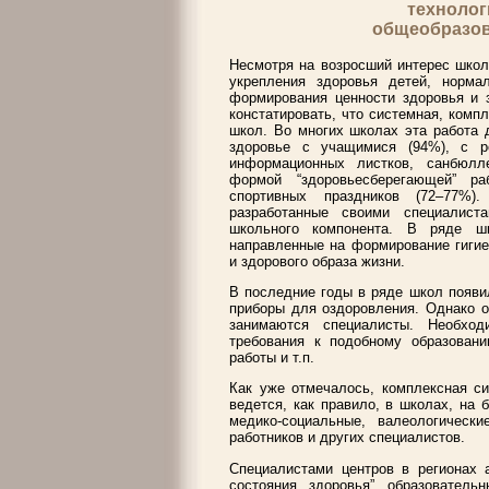
технолог
общеобразов
Несмотря на возросший интерес школ
укрепления здоровья детей, нормал
формирования ценности здоровья и з
констатировать, что системная, ком
школ. Во многих школах эта работа 
здоровье с учащимися (94%), с р
информационных листков, санбюлл
формой “здоровьесберегающей” ра
спортивных праздников (72–77%)
разработанные своими специалист
школьного компонента. В ряде ш
направленные на формирование гигие
и здорового образа жизни.
В последние годы в ряде школ появи
приборы для оздоровления. Однако о
занимаются специалисты. Необхо
требования к подобному образовани
работы и т.п.
Как уже отмечалось, комплексная си
ведется, как правило, в школах, на 
медико-социальные, валеологическ
работников и других специалистов.
Специалистами центров в регионах а
состояния здоровья” образователь