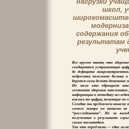
нагрузки учащи
школ, 
широкомасштаб
модерниза
содержания об
результатам д
уче
Все кругом знают, что здоровь
сообщаются устрашающие цифр
до дефицита микронутриентов.
подростки поголовно больны и
берутся силы делать домашние з
Но мало кто обращает вним
состояние здоровья школьников
информации и методику исследов
взялись те цифры, кочующие по 
Сегодня мы предлагаем вашему в
самого жанра он написан не
“расследования”. Но за ка
полученные в результате серье
своим масштабам.
Так что перед вами — едва ли н