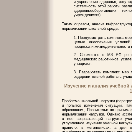
и укрепление здоровья, регуля
системность этой работы разл
здороевьесберегающих техн
учреждениях»).
Таким образом, анализ инфраструкт
нормализации школьной среды.
1. Предусмотреть комплекс мер
целью обеспечения условий
процесса и жизнедеятельности 
2. Совместно с МЗ РФ реши
медицинских работников, усил
учащихся.
3. Разработать комплекс мер 
оздоровительной работы с уча
Изучение и анализ учебной 
1
Проблема школьной нагрузки (перегруз
и попыток изменения ситуации. На
образования, Правительство принимал
нормализации нагрузки. Однако иссл
о все возрастающей нагрузке уча
углубленное изучение учебной нагруз
правило, в мегаполисах, а для 
углубленным изучением ряда предмето