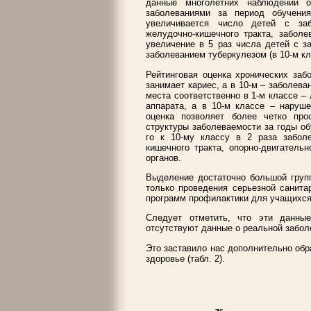
данные многолетних наблюдений о
заболеваниями за период обучени
увеличивается число детей с заб
желудочно-кишечного тракта, заболе
увеличение в 5 раз числа детей с з
заболеванием туберкулезом (в 10-м к
Рейтинговая оценка хронических заб
занимает кариес, а в 10-м – заболева
места соответственно в 1-м классе –
аппарата, а в 10-м классе – наруше
оценка позволяет более четко про
структуры заболеваемости за годы об
го к 10-му классу в 2 раза заболе
кишечного тракта, опорно-двигатель
органов.
Выделение достаточно большой груп
только проведения серьезной санитар
программ профилактики для учащихся
Следует отметить, что эти данны
отсутствуют данные о реальной забо
Это заставило нас дополнительно обр
здоровье (табл. 2).