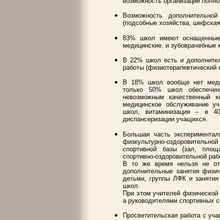
возможность организации полноц
Возможность дополнительно
(подсобные хозяйства, шефская
83% школ имеют оснащенные 
медицинские, и зубоврачебные 
В 22% школ есть и дополните
работы (физиотерапевтический ка
В 18% школ вообще нет медиц
только 50% школ обеспечен
невозможным качественный к
медицинское обслуживание уч
школ, витаминизация – в 4
диспансеризации учащихся.
Большая часть экспериментал
физкультурно-оздоровительно
спортивной базы (зал, площа
спортивно-оздоровительной раб
В то же время нельзя не от
дополнительные занятия физич
детьми, группы ЛФК и занятия
школ.
При этом учителей физической
а руководителями спортивных с
Просветительская работа с уч