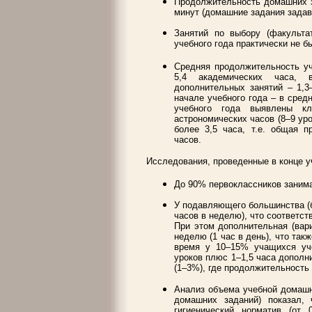
Продолжительность домашних з
минут (домашние задания задав
Занятий по выбору (факульта
учебного года практически не б
Средняя продолжительность уч
5,4 академических часа,
дополнительных занятий – 1,3–
начале учебного года – в сред
учебного года выявлены к
астрономических часов (8–9 ур
более 3,5 часа, т.е. общая 
часов.
Исследования, проведенные в конце уч
До 90% первоклассников занима
У подавляющего большинства (б
часов в неделю), что соответст
При этом дополнительная (вари
неделю (1 час в день), что так
время у 10–15% учащихся уче
уроков плюс 1–1,5 часа допол
(1–3%), где продолжительность 
Анализ объема учебной домашн
домашних заданий) показал,
гигиенический норматив (от