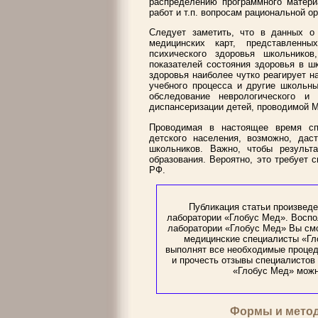
распределению программного матери
работ и т.п. вопросам рациональной о
Следует заметить, что в данных о 
медицинских карт, представленны
психического здоровья школьников
показателей состояния здоровья в ш
здоровья наиболее чутко реагирует н
учебного процесса и другие школьн
обследование неврологического и 
диспансеризации детей, проводимой 
Проводимая в настоящее время сп
детского населения, возможно, дас
школьников. Важно, чтобы результ
образования. Вероятно, это требует
РФ.
Публикация статьи произведе
лаборатории «Глобус Мед». Воспо
лаборатории «Глобус Мед» Вы см
медицинские специалисты «Гло
выполнят все необходимые процед
и прочесть отзывы специалистов 
«Глобус Мед» можн
Формы и мето