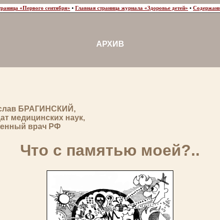
траница «Первого сентября»
•
Главная страница журнала «Здоровье детей»
•
Содержани
АРХИВ
слав БРАГИНСКИЙ,
ат медицинских наук,
женный врач РФ
Что с памятью моей?..