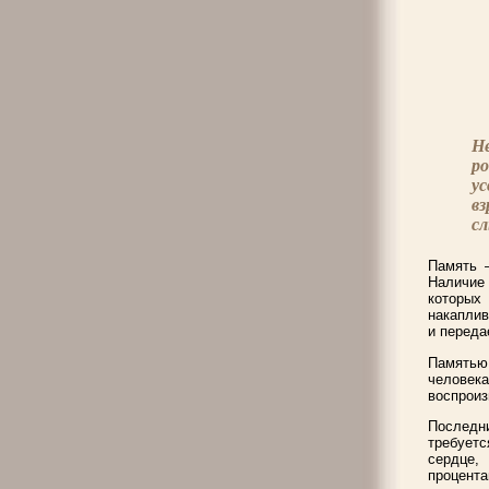
Н
р
ус
в
с
Память 
Наличие 
которых
накаплив
и переда
Памятью
человека
воспроиз
Последн
требуетс
сердце,
процента