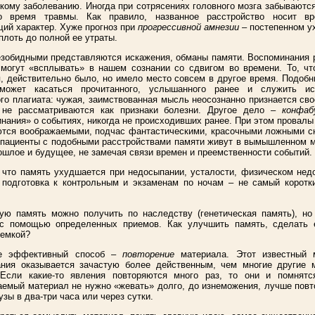
кому заболеванию. Иногда при сотрясениях головного мозга забываютс
 время травмы. Как правило, названное расстройство носит вр
ий характер. Хуже прогноз при
прогрессивной амнезии
– постепенном 
плоть до полной ее утраты.
зобидными представляются искажения, обманы памяти. Воспоминания 
могут «всплывать» в нашем сознании со сдвигом во времени. То, чт
, действительно было, но имело место совсем в другое время. Подоб
может касаться прочитанного, услышанного ранее и служить ис
го плагиата: чужая, заимствованная мысль неосознанно признается сво
 не рассматриваются как признаки болезни. Другое дело –
конфа
нания» о событиях, никогда не происходивших ранее. При этом провалы
ются воображаемыми, подчас фантастическими, красочными ложными с
пациенты с подобными расстройствами памяти живут в вымышленном м
ошлое и будущее, не замечая связи времен и преемственности событий.
 что память ухудшается при недосыпании, усталости, физическом нед
подготовка к контрольным и экзаменам по ночам – не самый коротки
ую память можно получить по наследству (генетическая память), но
 с помощью определенных приемов. Как улучшить память, сделать 
 емкой?
е эффективный способ –
повторение
материала. Этот известный 
ания оказывается зачастую более действенным, чем многие другие 
 Если какие-то явления повторяются много раз, то они и помнятс
емый материал не нужно «жевать» долго, до изнеможения, лучше повт
узы в два-три часа или через сутки.