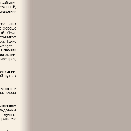
я события
еменный,
ухудшении
реальных
о хорошо
ный обман
точником
ей. Такие
буляции
–
 в памяти
южетами.
ире грез,
омогании.
й путь к
 можно и
ее более
механизм
мудреные
я лучше.
орить его