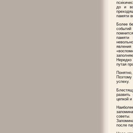
психичес
до и во
преходящ
памяти в
Более бе
событий 
помнится
памяти 
невольно
явления
«воспоми
заполня
Нередко 
путая пр
Понятно,
Поэтому 
успеху.
Блестящ
развить
цепкой и
Наиболе
запомин
советы.
Запомина
после па