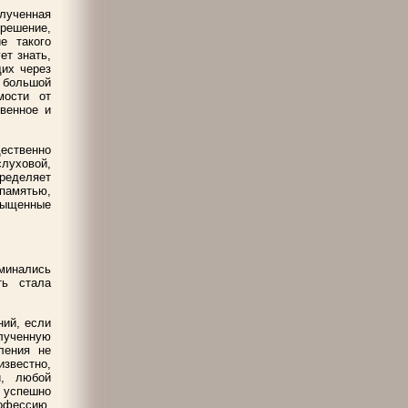
олученная
 решение,
е такого
ет знать,
щих через
 большой
мости от
твенное и
ественно
луховой,
ределяет
памятью,
сыщенные
минались
ть стала
ний, если
ученную
ления не
известно,
и, любой
 успешно
офессию.