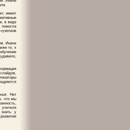
ое. Иначе
ала.
ет, имеет
циативные
и, в виде
 помогла
 «узелков
ие. Иначе
акже то, к
обучение
удивило,
нформация
слайдов,
лизаторы
ощряется
ния
. Нет
о, что мы
нность,
 учителя
знать: у
 развития