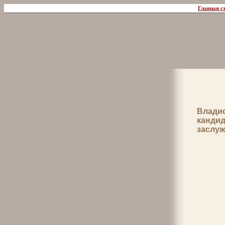
Главная с
Влади
кандид
заслу