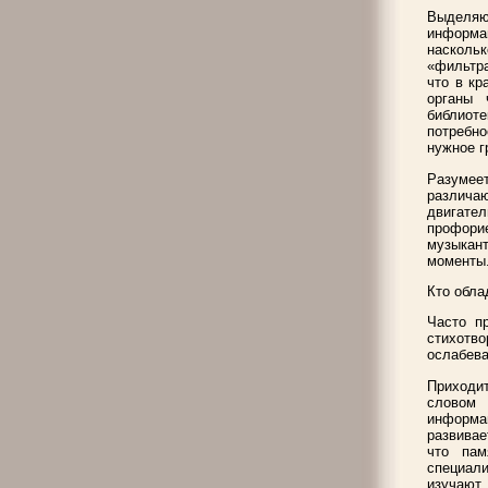
Выделя
информац
насколь
«фильтра
что в кр
органы 
библиот
потребно
нужное г
Разумее
различа
двигате
профори
музыкан
моменты
Кто обла
Часто п
стихотв
ослабева
Приходит
словом 
информа
развивае
что пам
специал
изучают 