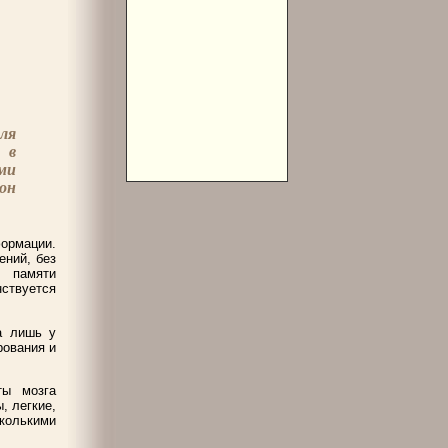
ля
 в
ми
он
ормации.
ений, без
я памяти
нствуется
а лишь у
рования и
ты мозга
, легкие,
колькими