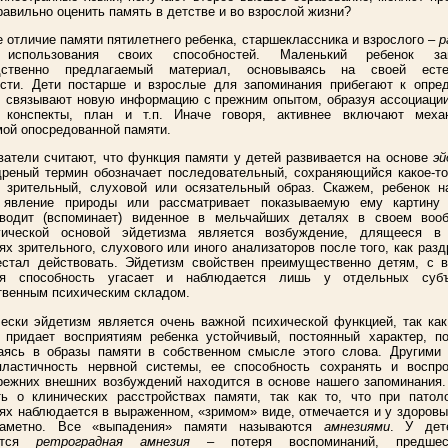
равильно оценить память в детстве и во взрослой жизни?
 отличие памяти пятилетнего ребенка, старшеклассника и взрослого –
р
ы
использования своих способностей. Маленький ребенок зап
дственно предлагаемый материал, основываясь на своей есте
ости. Дети постарше и взрослые для запоминания прибегают к опре
 связывают новую информацию с прежним опытом, образуя ассоциации
, конспекты, план и т.п. Иначе говоря, активнее включают меха
ой опосредованной памяти.
атели считают, что функция памяти у детей развивается на основе
эй
реный термин обозначает последовательный, сохраняющийся какое-то
и зрительный, слуховой или осязательный образ. Скажем, ребенок н
о явление природы или рассматривает показываемую ему картину
зводит (вспоминает) виденное в мельчайших деталях в своем вооб
гической основой эйдетизма является возбуждение, длящееся в
ях зрительного, слухового или иного анализаторов после того, как раз
естал действовать. Эйдетизм свойствен преимущественно детям, с в
ая способность угасает и наблюдается лишь у отдельных суб
твенным психическим складом.
ески эйдетизм является очень важной психической функцией, так ка
 придает восприятиям ребенка устойчивый, постоянный характер, по
аясь в образы памяти в собственном смысле этого слова. Другими 
пластичность нервной системы, ее способность сохранять и воспро
ежних внешних возбуждений находится в основе нашего запоминания.
ь о клинических расстройствах памяти, так как то, что при патоло
ях наблюдается в выраженном, «зримом» виде, отмечается и у здоровы
аметно. Все «выпадения» памяти называются
амнезиями
. У дет
ается
ретроградная амнезия
– потеря воспоминаний, предшес