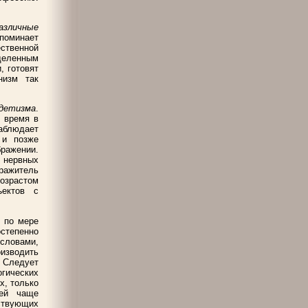
азличные
оминает
ственной
деленным
, готовят
низм так
детизма
.
 время в
аблюдает
 и позже
ражении.
 нервных
дражитель
озрастом
ъектов с
к по мере
степенно
словами,
изводить
 Следует
гических
х, только
ей чаще
твующих