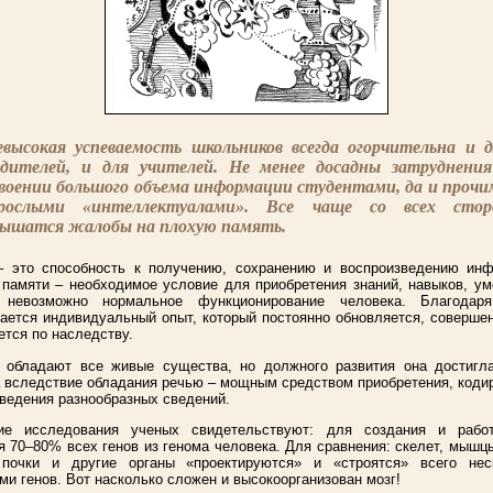
евысокая успеваемость школьников всегда огорчительна и д
одителей, и для учителей. Не менее досадны затруднения
воении большого объема информации студентами, да и прочи
зрослыми «интеллектуалами». Все чаще со всех стор
лышатся жалобы на плохую память.
– это способность к получению, сохранению и воспроизведению инф
памяти – необходимое условие для приобретения знаний, навыков, ум
 невозможно нормальное функционирование человека. Благодар
ается индивидуальный опыт, который постоянно обновляется, соверше
ется по наследству.
 обладают все живые существа, но должного развития она достигл
 вследствие обладания речью – мощным средством приобретения, коди
ведения разнообразных сведений.
ие исследования ученых свидетельствуют: для создания и рабо
я 70–80% всех генов из генома человека. Для сравнения: скелет, мышцы
 почки и другие органы «проектируются» и «строятся» всего нес
ми генов. Вот насколько сложен и высокоорганизован мозг!