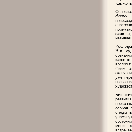
Как же п
Основное
форм
непосре
способн
приемам,
заметки
называем
Исследов
Этот муд
сознани
какое-т
воспрои
Физиоло
окончани
уже пер
названн
художес
Биологич
развития
превращ
особая 
следы пр
упомянут
состояни
менее з
встреч