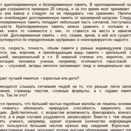
ют
кратковременную
и
долговременную
память. В кратковременной п
ия сохраняется примерно 20 секунд, и за это время мозг принимает
ко она важна и следует ли ее передавать «на хранение». Наличи
» освобождает долговременную память от чрезмерной нагрузки. Следу
атковременную память попадает небольшая часть сигналов, поступаю
чувств. Кратковременную память можно сравнить с полками в
еке: книги то снимаются с них, то ставятся на место в зависи
стей. Долговременная память – это, скорее, архив, в ней все сущес
руппируется по определенным «рубрикам» и «консервируется» надолго.
тся, скорость, точность, объем памяти у разных индивидуумов сущ
ются, как, впрочем, и преобладающие виды памяти – зрительной, с
льной, эмоциональной и т.п. В немалой степени это, вероятно, оп
ентацию человека: ученые, например, отличаются смысловой 
ты – слуховой, актеры неплохо запоминают лица и эмоционально на
.
дает лучшей памятью – взрослые или дети?
риходится слышать сетования людей на то, что раньше легко запо
орения, страницы текстов, сложные формулы, а с годами памя
ть. Так ли это?
ся признать, что большей частью подобные жалобы не лишены основа
«память» обозначать природную способность закреплять пол
цию. Действительно, с возрастом возможность фиксировать впечат
тся, а в ряде случаев ухудшается, регрессирует. Вместе с тем обще
ять ученого, например, хранит огромное количество информаци
ист пользуется большим числом нужных ему сведений. Взрослые
иностранные языки, получают второе высшее образование, меняют пр