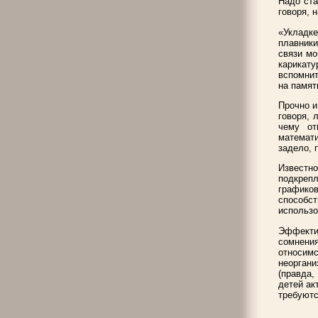
Надо ста
говоря, 
«Укладк
плавники
связи мо
карикат
вспомнит
на памят
Прочно и
говоря, 
чему от
математ
задело, 
Известно
подкреп
графиков
способс
использо
Эффекти
сомнения
относи
неорган
(правда,
детей ак
требуютс