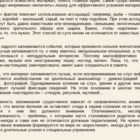
раться осмыслить материал, понять главную идею, самое существенн
надо непременно «включить»
логику
для эффективного усвоения матери
е» фактов помогает
использование ассоциаций
: например, рыба – плава
; воробей – маленький, серый, не поет и тому подобное. При этом ассо
гут быть давно известными или неожиданными, смешными, нелогичным
урного зрительного образа или шаржа. Важно, чтобы «картинка»
ь то, что нужно. Этот способ по сути ничем не отличается от известных
ь».
 надолго запоминаются события, которые произвели сильное впечатлен
лучше запоминается то, к чему имелось
эмоциональное отношение
, а т
носишься с неподдельным интересом. Поэтому малоэффективно 
ике, музыке или иностранному языку «из-под палки». Лишь то, что 
по-настоящему заинтересовало, имеет шанс сохраниться в памяти.
, что материал запоминается лучше, если воспринимаемая на слух и
ляется
воздействием на зрительный анализатор
– демонстрацией 
, фотографий. Одновременное влияние на слух, зрение и другие ана
твует лучшей фиксации сведений. На этом основании в школах по
вание «наглядности» – стендов, рисунков, муляжей...
вность запоминания существенно зависит от
направленности внима
, что многие явления не оставляют следа в нашем сознании из-за тог
мся к ним без должного внимания. Отвлекаемость, несобра
изованность – проблемы, с которыми часто сталкиваются родители и
 иногда и сами они не отличаются должным педантизмом). Но нужно 
тивное внимание формируется по мере их «взросления», иногда для его
я длительные усилия и специальные упражнения.