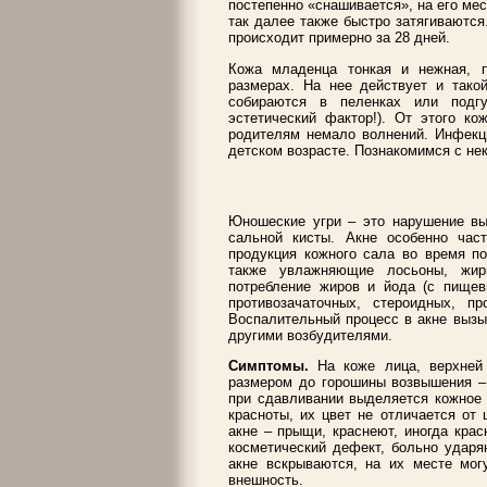
постепенно «снашивается», на его мес
так далее также быстро затягиваются
происходит примерно за 28 дней.
Кожа младенца тонкая и нежная, 
размерах. На нее действует и тако
собираются в пеленках или подгу
эстетический фактор!). От этого ко
родителям немало волнений. Инфекц
детском возрасте. Познакомимся с нек
Юношеские угри – это нарушение в
сальной кисты. Акне особенно час
продукция кожного сала во время по
также увлажняющие лосьоны, жирн
потребление жиров и йода (с пищев
противозачаточных, стероидных, п
Воспалительный процесс в акне вызы
другими возбудителями.
Симптомы.
На коже лица, верхней
размером до горошины возвышения – 
при сдавливании выделяется кожное 
красноты, их цвет не отличается от
акне – прыщи, краснеют, иногда крас
косметический дефект, больно ударя
акне вскрываются, на их месте мо
внешность.