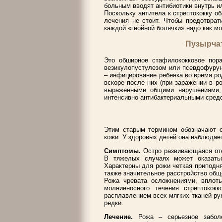
больным вводят антибиотики внутрь 
Поскольку антитела к стрептококку о
лечения не стоит. Чтобы предотврат
каждой «гнойной болячки» надо как м
Пузырча
Это обширное стафилококковое пор
везикулопустулезом или псевдофурун
– инфицирование ребенка во время ро
вскоре после них (при заражении в 
выраженными общими нарушениями,
интенсивно антибактериальными сред
Этим старым термином обозначают о
кожи. У здоровых детей она наблюдае
Симптомы.
Остро развивающаяся оте
В тяжелых случаях может оказать
Характерны для рожи четкая приподня
также значительное расстройство обще
Рожа чревата осложнениями, вплот
молниеносного течения стрептокок
расплавлением всех мягких тканей рук
редки.
Лечение.
Рожа – серьезное забол