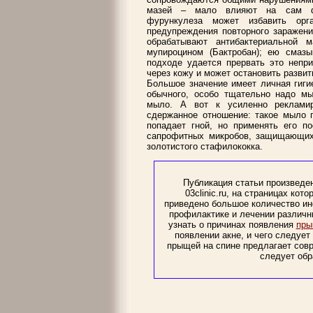
мазей – мало влияют на сам фур
фурункулеза может избавить орг
предупреждения повторного заражени
обрабатывают антибактериальной 
мупироцином (Бактробан); ею смазы
подходе удается прервать это непри
через кожу и может остановить разви
Большое значение имеет личная гиги
обычного, особо тщательно надо мы
мыло. А вот к усиленно реклами
сдержанное отношение: такое мыло п
попадает гной, но применять его по
сапрофитных микробов, защищающих 
золотистого стафилококка.
Публикация статьи произведе
03clinic.ru, на страницах ко
приведено большое количество ин
профилактике и лечении различны
узнать о причинах появления
пры
появлении акне, и чего следует
прыщей на спине предлагает совр
следует обр