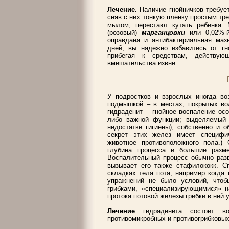
Лечение.
Наличие гнойничков требуе
сняв с них тонкую пленку простым тр
мылом, перестают кутать ребенка. 
(розовый)
марганцовки
или 0,02%-
оправдана и антибактериальная маз
дней, вы надежно избавитесь от гн
прибегая к средствам, действу
вмешательства извне.
У подростков и взрослых иногда в
подмышкой – в местах, покрытых во
гидраденит – гнойное воспаление ос
либо важной функции; выделяемый 
недостатке гигиены), собственно и 
секрет этих желез имеет специфи
животное противоположного пола.)
глубина процесса и большие разме
Воспалительный процесс обычно разв
вызывает его также стафилококк. С
складках тела пота, например когда
упражнений не было условий, чтоб
грибками, «специализирующимися» н
протока потовой железы грибки в ней
Лечение
гидраденита состоит в
противомикробных и противогрибковых