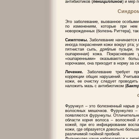
антибиотиков (
пенициллинов
) и мер 
Синдром
Это заболевание, вызванное особыми
по изменениям, которые при нем
новорожденных (болезнь Риттера), так
Симптомы.
Заболевание начинается 
иногда покраснения кожи вокруг рта;
пятнистая сыпь, дряблые пузыри, п
ошпаренная) кожа. Покрасневшие 
«ошпаренными» оказываются боль
корочками, она приходит в норму за с
Лечение.
Заболевание требует пр
коррекции общих нарушений. Учитыв
кожи, ее очистку следует проводить
наложить мазь с антибиотиком (
Бакт
Фурункул – это болезненный нарыв р
волосяных мешочков. Фурункулез – 
появляются фурункулы. Отличительно
области корня волоса – волосяной 
кожей, при его инфицировании воспа
кожи, где образуется довольно больша
различимой гнойной пробкой.
Фурункулез чаще наблюдается у детей