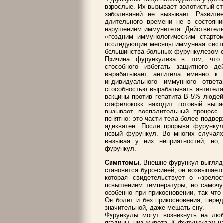
взрослые. Их вызывает золотистый ст
заболеваний не вызывает. Развити
длительного времени не в состояни
нарушением иммунитета. Действитель
«поздним иммунологическим старто
последующие месяцы иммунная систе
большинства больных фурункулезом о
Причина фурункулеза в том, что 
способного избегать защитного д
вырабатывает антитела именно 
индивидуального иммунного ответ
способностью вырабатывать антитела
вакцины против гепатита В 5% людей
стафилококк находит готовый вып
вызывает воспалительный процесс.
понятно: это части тела более подвер
адекватен. После прорыва фурункул
новый фурункул. Во многих случаях
вызывая у них неприятностей, но,
фурункул.
Симптомы.
Внешне фурункул выглядит
становится буро-синей, он возвышаетс
которая свидетельствует о «зрело
повышением температуры, но самочув
особенно при прикосновении, так чт
Он болит и без прикосновения; пере
значительной, даже мешать сну.
Фурункулы могут возникнуть на люб
ягодицы, низ живота. К фурункулам на