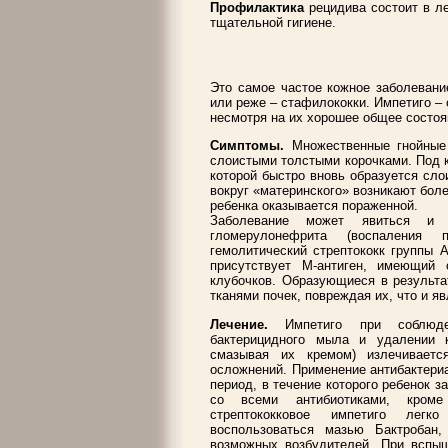
Профилактика
рецидива состоит в л
тщательной гигиене.
Это самое частое кожное заболевани
или реже – стафилококки. Импетиго – 
несмотря на их хорошее общее состоя
Симптомы.
Множественные гнойные
слоистыми толстыми корочками. Под к
которой быстро вновь образуется сло
вокруг «материнского» возникают бол
ребенка оказывается пораженной.
Заболевание может явиться и 
гломерулонефрита (воспаления 
гемолитический стрептококк группы А
присутствует М-антиген, имеющий
клубочков. Образующиеся в результа
тканями почек, повреждая их, что и 
Лечение.
Импетиго при соблюде
бактерицидного мыла и удалении 
смазывая их кремом) излечиваетс
осложнений. Применение антибактери
период, в течение которого ребенок з
со всеми антибиотиками, кроме
стрептококковое импетиго легк
воспользоваться мазью Бактробан,
возможных возбудителей. При вспыш