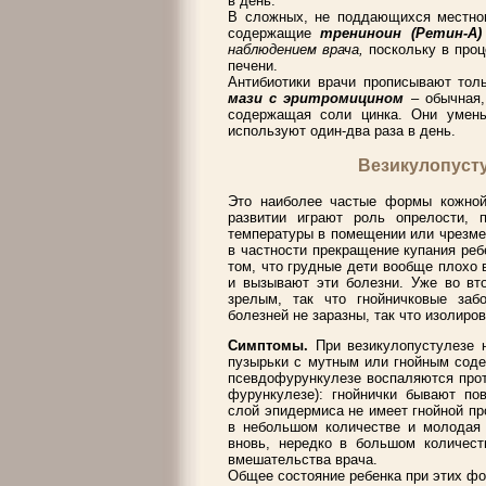
в день.
В сложных, не поддающихся местном
содержащие
трениноин (Ретин-А
наблюдением врача,
поскольку в проц
печени.
Антибиотики врачи прописывают тол
мази с эритромицином
– обычная
содержащая соли цинка. Они умен
используют один-два раза в день.
Везикулопуст
Это наиболее частые формы кожной
развитии играют роль опрелости, 
температуры в помещении или чрезме
в частности прекращение купания реб
том, что грудные дети вообще плохо
и вызывают эти болезни. Уже во вт
зрелым, так что гнойничковые за
болезней не заразны, так что изолиров
Симптомы.
При везикулопустулезе 
пузырьки с мутным или гнойным соде
псевдофурункулезе воспаляются прот
фурункулезе): гнойнички бывают по
слой эпидермиса не имеет гнойной пр
в небольшом количестве и молодая к
вновь, нередко в большом количеств
вмешательства врача.
Общее состояние ребенка при этих фо