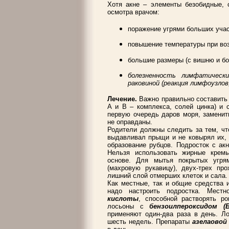
Хотя акне – элементы безобидные,
осмотра врачом:
поражение угрями больших учас
повышение температуры при воз
большие размеры (с вишню и бо
болезненность лимфатическ
раковиной (реакция лимфоузлов
Лечение.
Важно правильно составить 
А и В – комплекса, солей цинка) и 
первую очередь даров моря, заменит
не оправданы.
Родители должны следить за тем, чт
выдавливал прыщи и не ковырял их, т
образование рубцов. Подросток с ак
Нельзя использовать жирные кремы
основе. Для мытья покрытых угря
(махровую рукавицу), двух-трех пр
лишний слой отмерших клеток и сала.
Как местные, так и общие средства 
надо настроить подростка. Мест
кислоты
, способной растворять р
лосьоны с
бензоилпероксидом (Б
применяют один-два раза в день. Л
шесть недель. Препараты
азелаовой