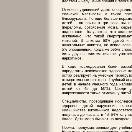
десятом – нарушение зрения и также л
Отмечен удививший даже специалист
сельской местности, а также пре
близорукости. Но еще больше порази
детей – он почти в три раза выше
(переломы, сотрясения мозга, сер
подростков. Получается, что сельск
исключено, что такой сверхтравма
жителей. В анкетах 60% детей и п
алкогольные напитки, об использова
5% опрошенных. Когда же ребят спроси
есть друзья, систематически употр
наркотиков.
В ходе исследования были разраб
определять психическое здоровье шк
остро реагирует на учебные перегруз
отрицательные факторы. Глубокий ана
детей в начале учебного года налиц
детей от 45 до 50%). Среди дес
напряженности также отмечен у пятой
Специалисты, проводившие исследов
здоровья детей нарушения основ
большинства школьников недостаток
получаса до часа, а в 48–64% случа
более. Дети мало бывают на воздухе, 
Нормы, предусмотренные для учебных
Например, у первоклассников должн