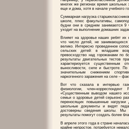
многих же регионах время школьных з
еще и дома, хотя в начале учебного г
Суммарная нагрузка старшеклассников
школе, плюс факультативы, самоподг
будни они в среднем занимаются 9 ч
уходит на выполнение домашних зада
Влияет на здоровье наших ребят их 
что число детей, не занимающихся 
велико. Интересно проведенное сопо
сельских детей: в младшем возр
превосходство над горожанами по бо
результаты двигательных тестов пра
характеризуется существенным о
выносливости, силе и быстроте. По
значительным снижением спортив
наркогенного заражения на селе – фак
Вот что сказала в интервью газе
физиологии, член-корреспондент 
«Существенным выводом нашего исс
семьи о здоровье детей серьезно ра
переносящих повышенные нагрузки 
школьные документы и видят педа
достоверны сведения школы. Мы 
результаты помогут создать более бл
В апреле этого года в стране началас
крайне непростое, потребуется немал