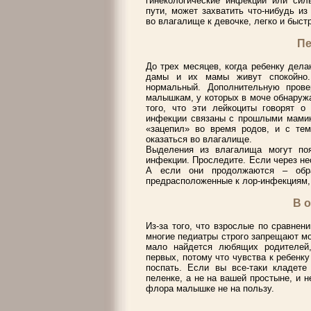
гинекологические инфекции или сил
пути, может захватить что-нибудь из
во влагалище к девочке, легко и быст
Пе
До трех месяцев, когда ребенку дел
дамы и их мамы живут спокойно. 
нормальный. Дополнительную прове
малышкам, у которых в моче обнаруж
того, что эти лейкоциты говорят о
инфекции связаны с прошлыми мамин
«зацепил» во время родов, и с тем
оказаться во влагалище.
Выделения из влагалища могут поя
инфекции. Проследите. Если через нес
А если они продолжаются – обра
предрасположенные к лор-инфекциям,
В 
Из-за того, что взрослые по сравнен
многие педиатры строго запрещают мо
мало найдется любящих родителей,
первых, потому что чувства к ребенку
поспать. Если вы все-таки кладете
пеленке, а не на вашей простыне, и 
флора малышке не на пользу.