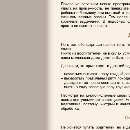
Покорение ребенком новых простран
упала на промежность, не паникуйте,
ребенка в больницу или вызывайте «
слишком важные органы. Тем более 
кровяные выделения. В подобных сл
просто не сможет пописать.
Не стоит обольщаться насчет того, ч
садик.
Никто из воспитателей не в силах усмо
наша маленькая дама должна быть при
Девочкам, которые ходят в детский са
– научиться вытирать попу каждый раз 
– выработать правильный ритм похода 
– дважды в год пролечиваться от глис
– иметь в саду запасную пару трусико
Несмотря на многочисленные меры о
всеми доступными им инфекциями. Но
влагалища, поэтому быстрый и надеж
обработка.
О
Не хочется пугать родителей, но в 