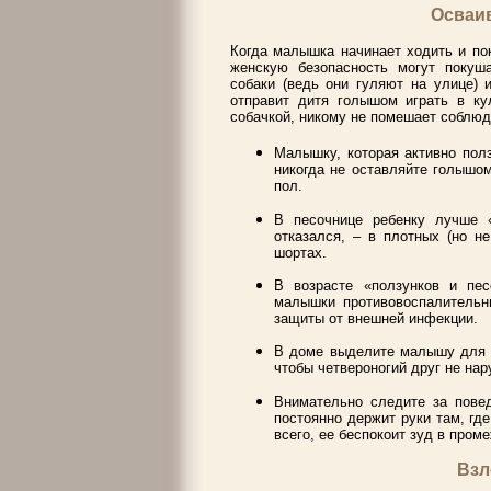
Осваи
Когда малышка начинает ходить и по
женскую безопасность могут покуш
собаки (ведь они гуляют на улице) 
отправит дитя голышом играть в ку
собачкой, никому не помешает соблюд
Малышку, которая активно полз
никогда не оставляйте голышом
пол.
В песочнице ребенку лучше «
отказался, – в плотных (но н
шортах.
В возрасте «ползунков и пес
малышки противовоспалительн
защиты от внешней инфекции.
В доме выделите малышу для и
чтобы четвероногий друг не нар
Внимательно следите за повед
постоянно держит руки там, где
всего, ее беспокоит зуд в пром
Взл